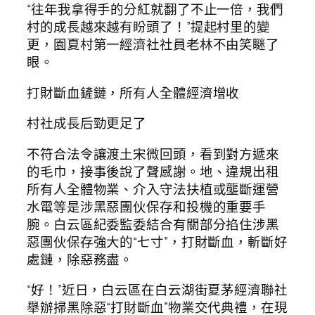
“往年我拿得手的分紅就翻了不止一倍，我們
村的成長越來越有盼頭了！”提起村里的變
更，園夏村第一經濟社社員老林不由笑瞇了
眼。
打財斷血鏟鏈，所有人全體經濟增收
村社成長后勁更足了
不符合法令讓渡土宋微回頭，看到對方遞來
的毛巾，接事後說了聲感謝。地、違規出租
所有人全體物業、介入守法扶植或壟斷運營
水電等是涉黑惡團伙保存和投機的重要手
腕。白云區紀委監委結合有關部分掐住涉黑
惡團伙保存強大的“七寸”，打財斷血，斬斷好
處鏈，除惡務盡。
“好！”近日，白云區在白云湖街夏茅經濟聯社
舉辦掃黑除惡“打財斷血”物業交代典禮，在現