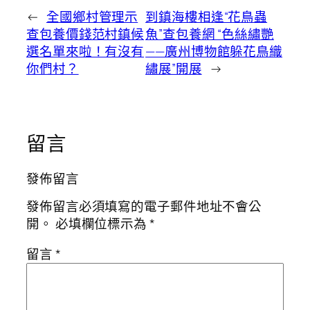
←
全國鄉村管理示
到鎮海樓相逢“花鳥蟲
查包養價錢范村鎮候
魚”查包養網 “色絲繡艷
選名單來啦！有沒有
——廣州博物館躲花鳥織
你們村？
繡展”開展
→
留言
發佈留言
發佈留言必須填寫的電子郵件地址不會公
開。
必填欄位標示為
*
留言
*