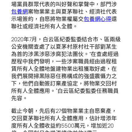
場黨員群眾代表的叫好聲和掌聲中，部門涉
包養網
案物業業主與夏茅聯社、經濟社代表
示場簽約，自愿將物業權屬交
包養網心得
還
聯社或經濟社所有人全體。
2020年7月，白云區紀委監委結合市、區兩級
公安機關查處了以夏茅村原村社干部劉某生
為首的涉黑涉惡涉腐犯法團伙。“在查處經過
歷程中我們發明，一些涉案職員經由過程租
賃所有人全體地盤建物業出租獲取好處，在
我們展開掃黑除惡任務構成的強盛震懾力之
下，他們自動簽訂棄產協定，將物業交回村
所有人全體應用。”白云區紀委監委任務職員
先容。
截止今朝，先后有27個物業業主自愿棄產，
交回夏茅聯社所有人全體應用，估計增添年
度所有人全體收益約5500萬元，增加近20