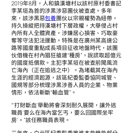
2019年8月，人和鎮漢塘村以該村原村委書記
李某垣為首的涉黑涉惡團伙被查處。多年
來，該涉黑惡
包養
團伙以宗親權勢為紐帶，
持久操縱把持漢塘村下層政權，大舉侵占村
內所有人全體資產，涉嫌居心損害、巧取豪
奪等守法犯法運動。特殊是在廣州某高速公
路等國度重點成長項目征收地盤時代，該團
伙借機在村內猖狂搶建“種房”，說謊取超億元
的國度抵償款。主犯李某垣在被查前聞風流
亡海內（正在追逃之中）。為堵截其在海內
生涯的經濟起源，該區紀委監委協同城管、
國規等部分梳理涉黑涉善人員的企業、物業
情形，依法斬斷“輸血管”。
“‘打財斷血’舉動將會深刻耐久展開，讓外逃
職員‘要么在海內當乞丐，要么回國際坐牢
房’。”該任務職員表現。
三年來，白云區紀委監委推進本能機能部分