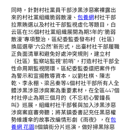
同時，針對村社黨員干部涉黑涉惡案裸露出
來的村社黨組織脆弱散漫、
包養網
村社干部
拉票賄選以及村社干部監視虛化等題目，白
云區在35個村社黨組織展開為期3年的“脆弱
散漫”專項整治，區紀委監委發布村（社區）
換屆選舉“六公然”新形式，出臺村社干部履職
正負面清單和避免好處沖突規則，建立村
（社區）監察站監視“前哨”，打造村社干部全
性命周期監視閉環。區紀委監委還把案件作
為警示和宣揚教導資本，以劉杜棋、陳志
乾、李永棚、梁呂秦等4個村社干部所有人全
體涉黑涉惡涉腐案為重要素材，在全區447個
村社停止為期三個月的《不忘初心警鐘長
叫》巡展，組織村社干部餐與加入涉黑涉惡
涉腐案庭審旁聽；將某鎮委書記充任黑惡權
勢維護傘的故事改編情形劇《雨夜》，在
包
養網 花園
8個鎮街分片巡演，做好掃黑除惡