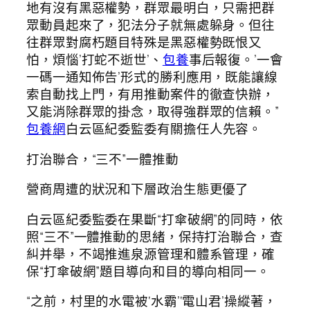
地有沒有黑惡權勢，群眾最明白，只需把群
眾動員起來了，犯法分子就無處躲身。但往
往群眾對腐朽題目特殊是黑惡權勢既恨又
怕，煩惱’打蛇不逝世’、
包養
事后報復。’一會
一碼一通知佈告’形式的勝利應用，既能讓線
索自動找上門，有用推動案件的徹查快辦，
又能消除群眾的掛念，取得強群眾的信賴。”
包養網
白云區紀委監委有關擔任人先容。
打治聯合，“三不”一體推動
營商周遭的狀況和下層政治生態更優了
白云區紀委監委在果斷“打傘破網”的同時，依
照“三不”一體推動的思緒，保持打治聯合，查
糾并舉，不竭推進泉源管理和體系管理，確
保“打傘破網”題目導向和目的導向相同一。
“之前，村里的水電被‘水霸’‘電山君’操縱著，