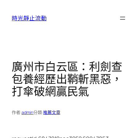
跳
至
時光靜止流動
主
要
內
容
廣州市白云區：利劍查
包養經歷出鞘斬黑惡，
打傘破網贏民氣
作者:
admin
分類:
推薦文章