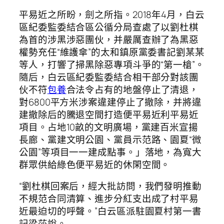
平易近之所盼，劍之所指。2018年4月，白云
區紀委監委結合區公循分局查處了以劉杜棋
為首的涉黑涉惡團伙，并嚴厲查辦了為黑惡
權勢充任“維護傘”的太和鎮原黨委書記劉某某
等人，打響了掃黑除惡專項斗爭的“第一槍”。
隨后，白云區紀委監委結合相干部分對該團
伙不符
包養
合法令占有的地盤停止了清退，
對6800平方米涉案違建停止了撤除，并將違
建撤除后的騰退空間打造便平易近利平易近
項目。占地10畝的文明廣場，黨建百米宣揚
長廊、黨建文明公園、黨員示范路、園夏“微
公園”等項目一一建成點事。」落地，為寬大
群眾供給綠色便平易近的休閑空間。
“劉杜棋回案后，經大批訪問，我們發明推動
不規范合同清算、進步分紅支出成了村平易
近最迫切的呼聲。”白云區派駐園夏村第一書
記梁莎說。