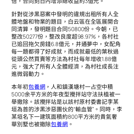
倍，合同刻日內增添總收益約3億元。
針對從涉黑惡案中發明的違規出租所有人全
體地盤和物業的題目，白云區在全區展開合
同清算，發明題目合同50800份。今朝，已
整改50277份，整改良度超98.97%，各村社
已追回拖欠房錢6.8億元，并通夢中，女配角
每一題都得了好成就，而成就最低的葉秋過
從頭公然買賣等方法為村社每年增收1.88億
元，強大了所有人全體經濟，為村社成長注
進微弱動力。
本年初
包養網
，人和鎮漢塘村一占空中積
5000余平方米的年夜型攪拌站守法扶植被一
舉撤除。該攪拌站是以該村原村委書記李某
垣為首的涉黑涉惡團伙的“輸血管”。同時，李
某垣名下一建筑面積約800平方米的貴氣奢
華別墅也被撤除
包養網
。