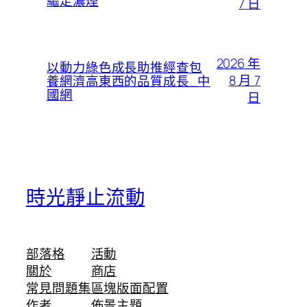
驅走濃煙
7 日
2026 年
以動力綠色成長助推經查包
8 月 7
養網濟高東西的品質成長_中
國網
日
時光靜止流動
部落格
活動
關於
商店
常見問題集
區塊版面配置
作者
佈景主題