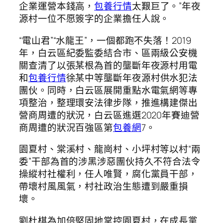
企業運營本錢高，
包養行情
太艱巨了。”年夜
源村一位不愿簽字的企業擔任人說。
“電山君”“水龍王”，一個都跑不失落！2019
年，白云區紀委監委結合市、區兩級公安機
關查清了以張某根為首的壟斷年夜源村用電
和
包養行情
徐某中等壟斷年夜源村供水犯法
團伙。同時，白云區展開重點水電氣網等專
項整治，整理環安法律步隊，推進構建傑出
營商周遭的狀況，白云區進選2020年賽迪營
商周遭的狀況百強區第
包養網
7。
園夏村、棠溪村、龍崗村、小坪村等以村“兩
委”干部為首的涉黑涉惡團伙持久不符合法令
操縱村社權利，任人唯賢，腐化黨員干部，
帶壞村風風氣，村社政治生態遭到嚴重損
壞。
劉杜棋為加倍堅固地掌控園夏村，在成長黨