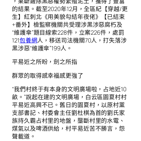
，果斷鏟除黑惡權勢繁殖泥土，獲得了豐富
的結果。截至2020年12月，全區紀【穿越/更
生】紅刺北《用美貌勾結年夜佬》【已結束
+番外】檢監察機關共受理涉黑涉惡腐朽及
“維護傘”題目線索228件，立案226件，處罰
121
包養網
人，移送司法機關70人，打失落涉
黑涉惡“維護傘”199人。
平易近之所盼，劍之所指
群眾的取得感幸福感更強了
“我們村終于有本身的文明廣場啦，占地近10
畝。”說起在建的文明廣場，白云區園夏村村
平易近高興不已。舊日的園夏村，以原村黨
支部書記、村委會主任劉杜棋為首的劉氏家
族持久霸占村里的地盤，壟斷村里的水電、
煤氣以及啤酒供給，村平易近苦不勝言，怨
聲載道。