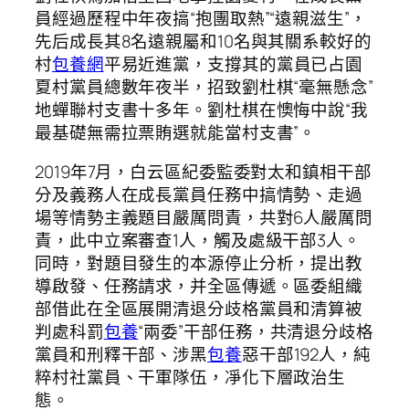
員經過歷程中年夜搞“抱團取熱”“遠親滋生”，
先后成長其8名遠親屬和10名與其關系較好的
村
包養網
平易近進黨，支撐其的黨員已占園
夏村黨員總數年夜半，招致劉杜棋“毫無懸念”
地蟬聯村支書十多年。劉杜棋在懊悔中說“我
最基礎無需拉票賄選就能當村支書”。
2019年7月，白云區紀委監委對太和鎮相干部
分及義務人在成長黨員任務中搞情勢、走過
場等情勢主義題目嚴厲問責，共對6人嚴厲問
責，此中立案審查1人，觸及處級干部3人。
同時，對題目發生的本源停止分析，提出教
導啟發、任務請求，并全區傳遞。區委組織
部借此在全區展開清退分歧格黨員和清算被
判處科罰
包養
“兩委”干部任務，共清退分歧格
黨員和刑釋干部、涉黑
包養
惡干部192人，純
粹村社黨員、干軍隊伍，凈化下層政治生
態。