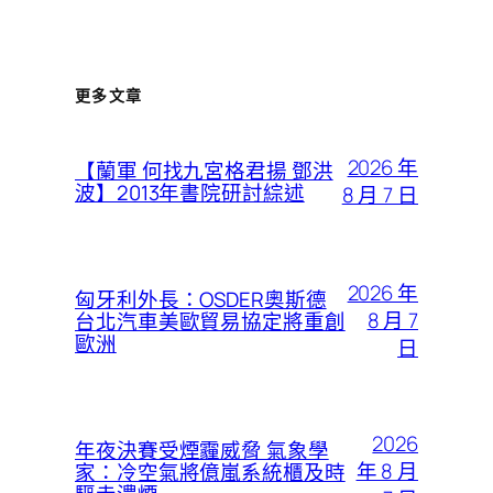
更多文章
2026 年
【蘭軍 何找九宮格君揚 鄧洪
波】2013年書院研討綜述
8 月 7 日
2026 年
匈牙利外長：OSDER奧斯德
8 月 7
台北汽車美歐貿易協定將重創
歐洲
日
2026
年夜決賽受煙霾威脅 氣象學
年 8 月
家：冷空氣將億嵐系統櫃及時