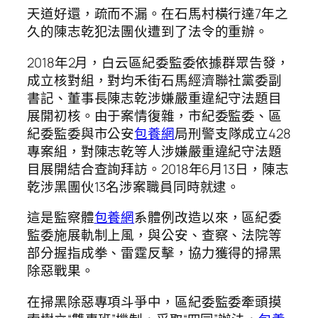
天道好還，疏而不漏。在石馬村橫行達7年之
久的陳志乾犯法團伙遭到了法令的重辦。
2018年2月，白云區紀委監委依據群眾告發，
成立核對組，對均禾街石馬經濟聯社黨委副
書記、董事長陳志乾涉嫌嚴重違紀守法題目
展開初核。由于案情復雜，市紀委監委、區
紀委監委與市公安
包養網
局刑警支隊成立428
專案組，對陳志乾等人涉嫌嚴重違紀守法題
目展開結合查詢拜訪。2018年6月13日，陳志
乾涉黑團伙13名涉案職員同時就逮。
這是監察體
包養網
系體例改造以來，區紀委
監委施展軌制上風，與公安、查察、法院等
部分握指成拳、雷霆反擊，協力獲得的掃黑
除惡戰果。
在掃黑除惡專項斗爭中，區紀委監委牽頭摸