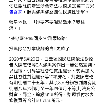
依法撤除的涉黑涉惡守法扶植逾20萬平方米
包養網
，賜與涉黑涉惡團伙撲滅性衝擊。
張皇地說：「妳要不要喝點熱水？我往
燒。」
“雙專班”+“四同步”+“群眾道路”
掃黑除惡打傘破網的白更鋒了
2020年6月20日，白云區國民法院依法對原
告人陳志乾等9人涉黑案作出一審公然宣判，
以組織、引導黑社會性質組織罪、餐與加入
黑社會性質組織罪等12項罪名，判處陳志乾
有期徒刑二十五年，其余8人分辨被判處有期
徒刑八年六個月至一年四個月不等;判決充公
財富、罰金、追繳守法所得、賠還償付水表
修復費等合計5017.136萬元。