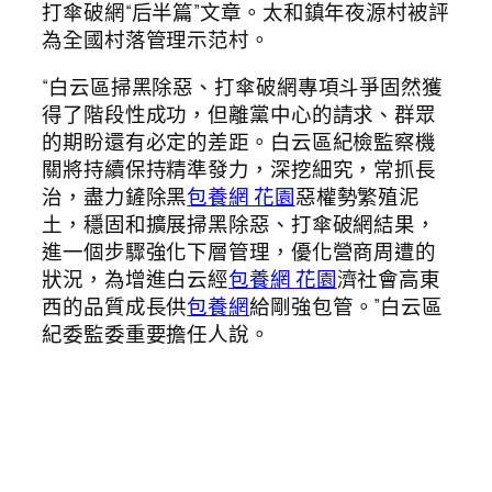
打傘破網“后半篇”文章。太和鎮年夜源村被評
為全國村落管理示范村。
“白云區掃黑除惡、打傘破網專項斗爭固然獲
得了階段性成功，但離黨中心的請求、群眾
的期盼還有必定的差距。白云區紀檢監察機
關將持續保持精準發力，深挖細究，常抓長
治，盡力鏟除黑
包養網 花園
惡權勢繁殖泥
土，穩固和擴展掃黑除惡、打傘破網結果，
進一個步驟強化下層管理，優化營商周遭的
狀況，為增進白云經
包養網 花園
濟社會高東
西的品質成長供
包養網
給剛強包管。”白云區
紀委監委重要擔任人說。