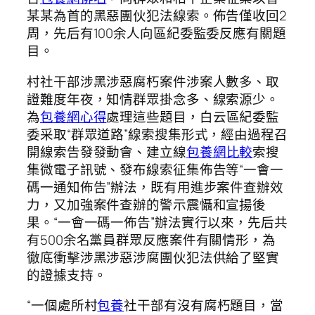
某某為首的黑惡團伙犯法線索。佈告僅收回2
周，先后有100余人向區紀委監委反應有關題
目。
村社干部涉黑涉惡腐朽案件涉案人數多、取
證難度年夜，知情群眾掛念多、線索源少。
為
包養網心得
處理這些題目，白云區紀委監
委采取“群眾道路”線索搜集形式，經由過程召
開線索告發發動會、建立線
包養網比較
索搜
集微電子訊號、發布線索征集佈告等“一會一
碼一通知佈告”辦法，既有用進步案件查辦效
力，又加強案件查辦的警示震懾和宣揚後
果。“一會一碼一佈告”辦法實行以來，先后共
有500余名黨員群眾反應案件有關情形，為
徹底衝擊涉黑涉惡涉腐團伙犯法供給了堅實
的證據支持。
“一個處所村
包養
社干部有沒有腐朽題目，當