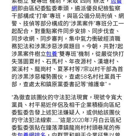
索樹立“雙專班”機制，采取“四同”辦法，
包養
網
即由區紀委監委牽頭，遴派優良紀檢監察
干部構成“打傘”專班，與區公循分局刑偵、網
警、技偵等部分構成的“涉黑案件”專班分工一
起配合，對重點案件同步安排、同步伐查、
同步收網、同步審判，集中氣力衝破經濟職
務犯法和涉黑涉惡涉腐題目。今朝，共對7起
涉黑案件樹立
包養
“雙專班”機制，從嚴從快打
失落園夏村、石馬村、年夜源村、漢塘村、
棠溪村、龍崗村、夏茅村等7宗以村干部為首
的涉黑涉惡權勢團伙，查處58名村社黨員干
部，查處太和鎮原黨委書記等“維護傘”。
“為徹查該團伙的守法犯法現實，現號令寬大
黨員、村平易近伴侶及相干企業積極向區紀
委監委告發上述犯法嫌疑人，或供給該團伙
的守法犯法線索……”這是2020年7月白云區紀
委監委張貼在鐘落潭鎮龍崗村村頭巷尾的佈
告
包養網排名
，向群眾和相干企業征集以曾