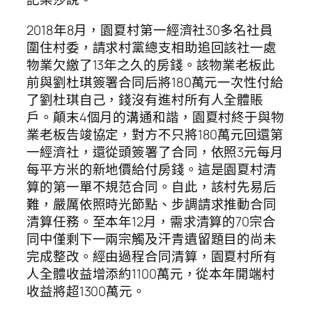
2018年8月，園夏村第一經濟社30多名社員
圍住村委，請求村黨總支相助追回該社一處
物業欠繳了13年之久的房錢。該物業老板此
前與劉杜琪簽署合同后將180萬元一次性付給
了劉杜琪自己，錢沒有進村所有人全體賬
戶。顛末4個月的溝通和諧，園夏村終于與物
業老板告竣協定，對方不只將180萬元回還第
一經濟社，還從頭簽署了合同，依照3元每月
每平方米的新地價給付房錢。這是園夏村清
算的第一單不規范合同。自此，該村先易后
難，嚴厲依照時光節點、步調請求推動合同
清算任務。至本年12月，需求清算的70宗合
同中僅剩下一兩宗觸及汗青遺留題目的尚未
完成整改。經由過程合同清算，園夏村所有
人全體收益增添約1100萬元，從本年開端村
收益將超1300萬元。