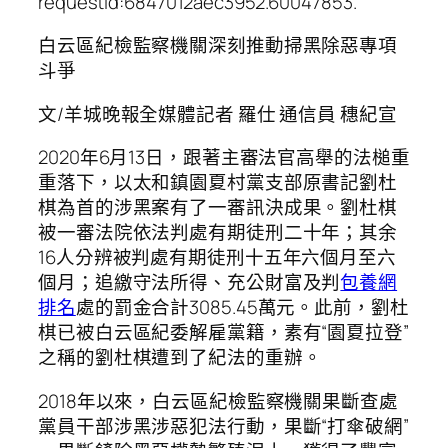
requestId:6847012aec3952.60047853.
白云區紀檢監察機關深刻推動掃黑除惡專項
斗爭
文/羊城晚報全媒體記者 羅仕 通信員 穗紀宣
2020年6月13日，跟著主審法官高舉的法槌重
重落下，以太和鎮園夏村黨支部原書記劉杜
棋為首的涉黑案有了一審訊決成果。劉杜棋
被一審法院依法判處有期徒刑二十年；其余
16人分辨被判處有期徒刑十五年六個月至六
個月；追繳守法所得、充公財富及判
包養網
排名
處的罰金合計3085.45萬元。此前，劉杜
棋已被白云區紀委解雇黨籍，素有“園夏拉登”
之稱的劉杜棋遭到了紀法的重辦。
2018年以來，白云區紀檢監察機關果斷查處
黨員干部涉黑涉惡犯法行動，果斷“打傘破網”