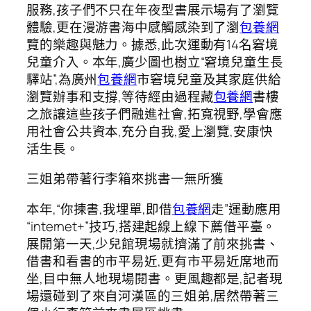
服務,孩子們不只在年夜型書展示場有了瀏覽
體驗,更在漫游書海中感觸感染到了瀏
包養網
覽的樂趣與魅力。據悉,此次運動有14名窘境
兒童介入。本年,廣少圖也樹立“窘境兒童生長
驛站”,為廣州
包養網
市窘境兒童及其家庭供給
瀏覽辦事和支撐,等待經由過程藏
包養網
書樓
之旅讓這些孩子們融進社會,拓寬視野,學會應
用社會公共資本,充分自我,愛上瀏覽,安康快
活生長。
三姐弟帶著行李箱來挑書一無所獲
本年,“你揀書,我埋單,即借
包養網
走”運動應用
“internet+”技巧,搭建起線上線下薦借平臺。
展開第一天,少兒館現場就擠滿了前來挑書、
借書和看書的市平易近,更有市平易近席地而
坐,目中無人地現場閱書。更風趣都是,記者現
場還碰到了來自河漢區的三姐弟,居然帶著三