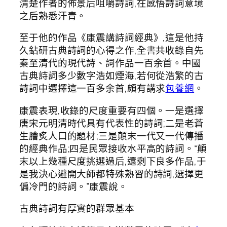
清楚作者的佈景后咀嚼詩詞,在感悟詩詞意境
之后熟悉汗青。
至于他的作品《康震講詩詞經典》,這是他持
久鉆研古典詩詞的心得之作,全書共收錄自先
秦至清代的現代詩、詞作品一百余首。中國
古典詩詞多少數字浩如煙海,若何從浩繁的古
詩詞中選擇這一百多余首,頗有講求
包養網
。
康震表現,收錄的尺度重要有四個。一是選擇
唐宋元明清時代具有代表性的詩詞;二是老蒼
生膾炙人口的題材;三是顛末一代又一代傳播
的經典作品;四是民眾接收水平高的詩詞。“顛
末以上幾種尺度挑選過后,還剩下良多作品,于
是我決心避開大師都特殊熟習的詩詞,選擇更
偏冷門的詩詞。”康震說。
古典詩詞有厚實的群眾基本