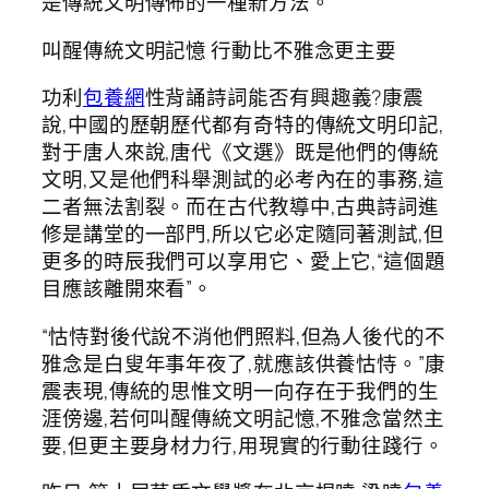
是傳統文明傳佈的一種新方法。”
叫醒傳統文明記憶 行動比不雅念更主要
功利
包養網
性背誦詩詞能否有興趣義?康震
說,中國的歷朝歷代都有奇特的傳統文明印記,
對于唐人來說,唐代《文選》既是他們的傳統
文明,又是他們科舉測試的必考內在的事務,這
二者無法割裂。而在古代教導中,古典詩詞進
修是講堂的一部門,所以它必定隨同著測試,但
更多的時辰我們可以享用它、愛上它,“這個題
目應該離開來看”。
“怙恃對後代說不消他們照料,但為人後代的不
雅念是白叟年事年夜了,就應該供養怙恃。”康
震表現,傳統的思惟文明一向存在于我們的生
涯傍邊,若何叫醒傳統文明記憶,不雅念當然主
要,但更主要身材力行,用現實的行動往踐行。