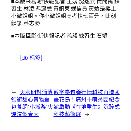
■本版采寫:新快報記者 王娟 沈逸云 黃聞禹 練
習生 林凌 馮瀟慧 黃鎮東 通信員 黃這是樓上
小微姐姐。你小微姐姐高考快七百分，此刻
韻箏 蔡志勝
■本版攝影:新快報記者 孫毅 練習生 石娟
[db:标签]
←
天水開封淄博
數字臺包養行情科技再造國
領銜甜心寶物臺
畫花鳥！廣州十噴鼻園紀念
包養網“小城游”火
館啟動《在地重生》沉醉式
爆這個春天
科技藝術展
→