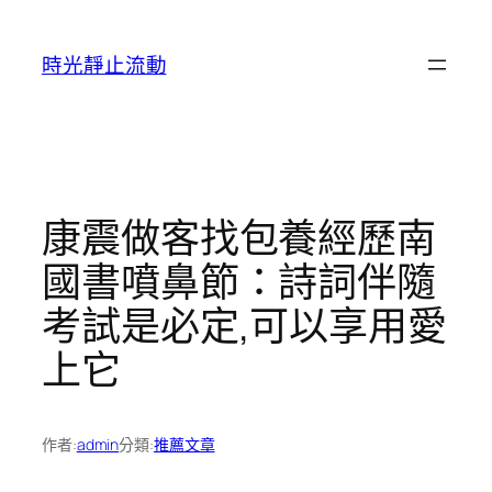
跳
至
時光靜止流動
主
要
內
容
康震做客找包養經歷南
國書噴鼻節：詩詞伴隨
考試是必定,可以享用愛
上它
作者:
admin
分類:
推薦文章