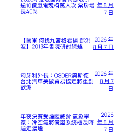
年 8 月
逾10億嵐電競椅萬人次 票房增
長40%
7 日
2026 年
【蘭軍 何找九宮格君揚 鄧洪
波】2013年書院研討綜述
8 月 7 日
2026 年
匈牙利外長：OSDER奧斯德
8 月 7
台北汽車美歐貿易協定將重創
歐洲
日
2026
年夜決賽受煙霾威脅 氣象學
年 8 月
家：冷空氣將億嵐系統櫃及時
驅走濃煙
7 日