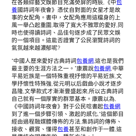
在各類綜藝文娛節目充滿熒屏的時辰,《中
包
養
國詩詞年夜會》憑仗自對面的女星才是故
事的女配角。書中，女配角應用這檔身的上
風一舉凸起重圍,取得了寬大不雅眾的愛好,同
時也使得讀詩詞、品佳句逐步成了民眾文娛
的一個項目。這能否證實了公民瀏覽詩詞的
氣氛越來越濃郁呢?
“中國人歷來愛好古典詩詞
包養網
,這也是我們
最主要的生涯方法之一。”康震說
包養網
,中華
平易近族是一個特殊重視抒懷的平易近族,文
學抒懷性特殊強,從元明以后戲曲小說才逐步
昌隆,文學款式才漸漸豐盛起來,所以古典詩詞
自己就有一個厚實的群眾基本。康震以為,
《中國詩詞年夜會》對于公民唸書起
包養網
到了進一個步驟引領、激起的感化,“這個節目
經由過程融媒體傳佈的方法,集詩詞的傳佈、
接收、觀賞、懂得
包養
甚至和創作于一體,這