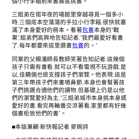
個小行李箱前來書展區挑書。
三姐弟在偌年夜的場館里穿越尋覓一個多小
時,三個底本空蕩蕩的手拉小行李箱,很快就塞
滿了本身愛好的冊本。看著
包養
本身的“戰
果”,姐弟們高興地告知記者,“我們最愛好看書
了,每年都要來這里選書
包養
的。”
同業的父親潘師長教師笑著告知記者,這幾個
孩子只需有書看,就可以不看電視不玩游戲,是
以,佳耦倆也很支撐孩子們瀏覽。他表現,這是
第三年帶孩子們來書噴鼻節,本身也會幫著孩
子們挑選合適他們的讀物,但基礎上仍是以他
們的瀏覽愛好為主,“三姐弟城市本身挑本身感
愛好的書,看完再輪番交流著看,家里都有好幾
個書柜放他們的書”。
■本版兼顧:新快報記者 麥婉詩