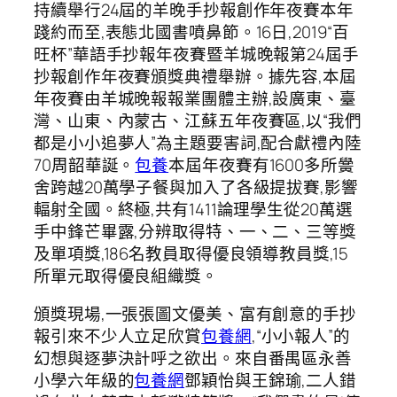
持續舉行24屆的羊晚手抄報創作年夜賽本年
踐約而至,表態北國書噴鼻節。16日,2019“百
旺杯”華語手抄報年夜賽暨羊城晚報第24屆手
抄報創作年夜賽頒獎典禮舉辦。據先容,本屆
年夜賽由羊城晚報報業團體主辦,設廣東、臺
灣、山東、內蒙古、江蘇五年夜賽區,以“我們
都是小小追夢人”為主題要害詞,配合獻禮內陸
70周韶華誕。
包養
本屆年夜賽有1600多所黌
舍跨越20萬學子餐與加入了各級提拔賽,影響
輻射全國。終極,共有1411論理學生從20萬選
手中鋒芒畢露,分辨取得特、一、二、三等獎
及單項獎,186名教員取得優良領導教員獎,15
所單元取得優良組織獎。
頒獎現場,一張張圖文優美、富有創意的手抄
報引來不少人立足欣賞
包養網
,“小小報人”的
幻想與逐夢決計呼之欲出。來自番禺區永善
小學六年級的
包養網
鄧穎怡與王錦瑜,二人錯