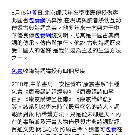
8月16
包養
日,北京師范年夜學康震傳授做客
北國書
包養網
噴鼻節,在現場與讀者熱忱互動,
傳遞古典詩詞之美。他多年來一向努力于中
華優良傳
包養網
統文明、尤其是中國古典詩
詞的傳承、傳佈與推行。他說,古典詩詞歷來
受中國人的愛好,是我們最為主要的生涯方法
之一。
包養
收錄詩詞講授有四個尺度
2018年,中華書局一次性發布“康震書系”十種,
包含《康震講詩詞經典》《康震講詩仙李
白》《康震講詩圣杜甫》《康震講韓愈》
等。該系列以唐宋時代最富盛名的詩人、詞
報酬對象,所講繫方法，只是從未聊過天。內
在的事務兼及汗青人物佈景與古典詩詞點評,
買通文史,關心心坎,照顧古今。讀者可
包養
在