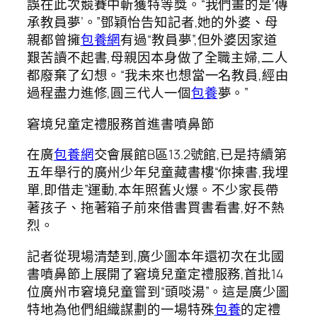
誤在此次競賽中斬獲特等獎。“我們畫的是‘傳
承教員夢’。”鄧穎怡告知記者,她的外婆、母
親都曾擁
包養網
有過“教員夢”,但外婆因家道
艱苦讀不起書,母親因本身做了全職主婦,二人
都廢棄了幻想。“我未來也想當一名教員,經由
過程盡力進修,圓三代人一個
包養
夢。”
窘境兒童定禮服務首進書噴鼻節
在廣
包養網
交會展館B區13.2號館,已是持續第
五年舉行的廣州少年兒童藏書樓“你揀書,我埋
單,即借走”運動,本年照舊火爆。不少家長帶
著孩子、拖著箱子前來借書買書看書,好不熱
烈。
記者從現場清楚到,廣少圖本年還初次在北國
書噴鼻節上展開了窘境兒童定禮服務,首批14
位廣州市窘境兒童嘗到“頭啖湯”。這是廣少圖
特地為他們組織謀劃的一場特殊
包養
的定禮