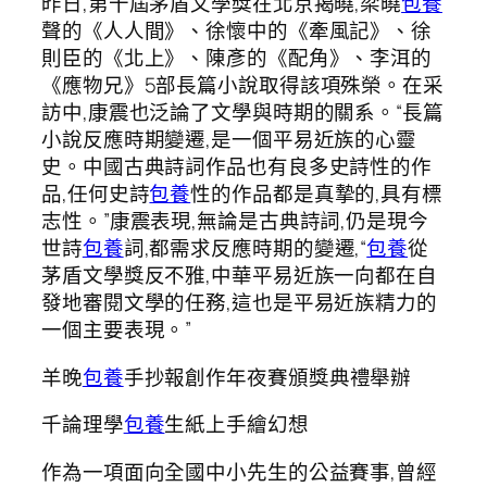
昨日,第十屆茅盾文學獎在北京揭曉,梁曉
包養
聲的《人人間》、徐懷中的《牽風記》、徐
則臣的《北上》、陳彥的《配角》、李洱的
《應物兄》5部長篇小說取得該項殊榮。在采
訪中,康震也泛論了文學與時期的關系。“長篇
小說反應時期變遷,是一個平易近族的心靈
史。中國古典詩詞作品也有良多史詩性的作
品,任何史詩
包養
性的作品都是真摯的,具有標
志性。”康震表現,無論是古典詩詞,仍是現今
世詩
包養
詞,都需求反應時期的變遷,“
包養
從
茅盾文學獎反不雅,中華平易近族一向都在自
發地審閱文學的任務,這也是平易近族精力的
一個主要表現。”
羊晚
包養
手抄報創作年夜賽頒獎典禮舉辦
千論理學
包養
生紙上手繪幻想
作為一項面向全國中小先生的公益賽事,曾經