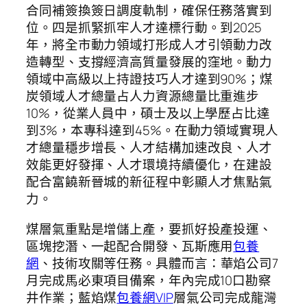
合同補簽換簽日調度軌制，確保任務落實到
位。四是抓緊抓牢人才達標行動。到2025
年，將全市動力領域打形成人才引領動力改
造轉型、支撐經濟高質量發展的窪地。動力
領域中高級以上持證技巧人才達到90%；煤
炭領域人才總量占人力資源總量比重進步
10%，從業人員中，碩士及以上學歷占比達
到3%，本專科達到45%。在動力領域實現人
才總量穩步增長、人才結構加速改良、人才
效能更好發揮、人才環境持續優化，在建設
配合富饒新晉城的新征程中彰顯人才焦點氣
力。
煤層氣重點是增儲上產，要抓好投產投運、
區塊挖潛、一起配合開發、瓦斯應用
包養
網
、技術攻關等任務。具體而言：華焰公司7
月完成馬必東項目備案，年內完成10口勘察
井作業；藍焰煤
包養網VIP
層氣公司完成龍灣