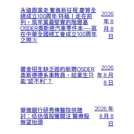
永遠跟黨走 奮進新征程 慶賀全
2026
總成立100周年·特稿丨走在前
年 8
列，筑牢黨最堅實的階層基
OSDER奧斯德汽車零件本——寫
月 8
在中華全國總工會成立100周年
日
之際③
2026
黌舍招生缺乏毀約新聘OSDER
年 8 月
奧斯德德系車教員，結業生只
能“認不利”？
8 日
2026 年
華僑銀行研秀傳醫院供膳
8 月 8
討：低估值股獲關注 醫療股
無望抬頭
日