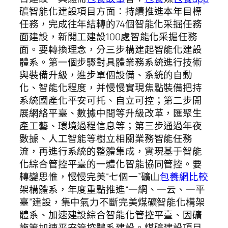
礦智能化建設項目方面：持續推進本年目標
任務，完成往年結轉的74個智能化采掘任務
面建設，新開工建設100處智能化采掘任務
面。要轉換理念，分三步構建起智能化建設
體系。第一個步驟對具體業務系統進行技術
與裝備升級，進步單個設備、系統的自動
化、智能化程度，并慢慢實現焦點裝備把持
系統國產化平安可托、自立可控；第二步開
展網絡平臺、數據中間等升級改革，匯聚生
產工藝、環境過程信息等；第三步通過年夜
數據、人工智能等樹立相關業務智能任務
流，再進行系統的整體集成，實現基于智能
化綜合管控平臺的一體化智能協同管控。要
轉變思惟，慢慢完美“七個一”礦山
包養網比較
架構體系，年度重點推進“一網、一云、一平
臺”建設，集中氣力不斷完美煤礦智能化構架
體系、加速建設綜合智能化管控平臺、因礦
施策加速平安管控體系建設。煤礦建設項目