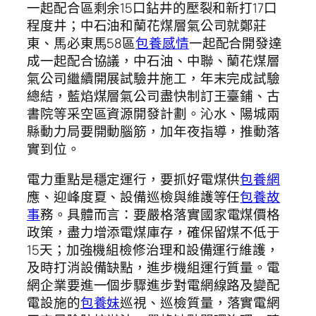
一起配合區剩余15口鉆井的壓裂和新打17口
程度井；中石油和蘭花煤層氣公司就鄭莊
東、馬必東馬58區
包養感情
一起配合開發達
成一起配合協議，中石油、中聯、蘭花煤層
氣公司繼續開展試驗井施工，年末完成試驗
總結，藍焰煤層氣公司盡快制訂王臺鋪、古
書院等采空區資源開發計劃。沁水、陽城兩
縣動力局要開動腦筋，加年夜指導，推動落
實到位。
電力重點是穩定運行，要抓好電煤供
包養網
應、迎峰度夏、設備巡檢與維護等任
包養故
事
務。具體而言：要嚴格落實國家電煤價格
政策，盡力增添電煤庫存，確保留煤不低于
15天；加強機組檢修治理和設備運行維護，
及時打消設備缺點，進步機組運行質量。電
網企業要進一個步驟進步對電網線路及變配
電設施的
包養妹
巡視、巡檢質量，落實電網