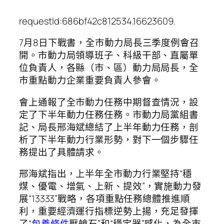
requestId:686bf42c812534.16623609.
7月8日下戰書，全市動力局長三季度例會召
開。市動力局領導班子、科級干部、直屬單
位負責人，各縣（市、區）動力局局長，全
市重點動力企業重要負責人參會。
會上通報了全市動力任務中期督查情況，設
定了下半年動力任務任務。市動力局黨組書
記、局長邢海斌總結了上半年動力任務，剖
析了下半年動力行業形勢，對下一個步驟任
務提出了具體請求。
邢海斌指出，上半年全市動力行業堅持“穩
煤、優電、增氣、上新、提效”，實施動力發
展“13333”戰略，各項重點任務總體推進順
利，重要經濟運行指標逆勢上揚，充足發揮
了“
包養條件
壓艙石”和“穩定器”感化，為全市