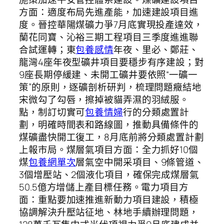
方面：適度布局先進產能，加速建設項目進
度。晉控華陽煤礦力爭7月底實現投產達效，
蘭花同寶、沁裕三期工程項目三季度進進聯
合試運轉；東
包養感情
年夜、里必、鄭莊、
龍灣4座年夜型礦井項目要穩步有序建設；對
9座長期停緩建、未開工礦井要依照“一礦一
策”的原則，逐礦剖析研判，梳理問題癥結地
宋微勾了勾唇，擦掉被貓弄濕的羽絨服。
點，制訂切實可
包養情婦
行的分類處置計
劃，明確時間表和路線圖，推動具備條件的
煤礦盡快開工復工，8月底前將分類處置計劃
上報市局。煤層氣項目方面：全力抓好10個
煤
包養網單次
層氣空中開采項目、9條管道、
3個增壓站、2個液化項目，確保完成煤層氣
50.5億方增儲上產目標任務。電力項目方
面：重點要加速推進新動力項目建設，積極
協調解決升壓站征地、林地手續辦理問題，