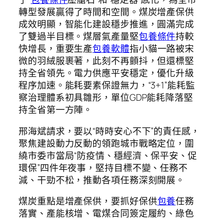
轉型發展贏得了時間和空間。煤炭增產保供
成效明顯，智能化建設穩步推進，圓滿完成
了雙過半目標。煤層氣產量堅
包養條件
持較
快增長，重要生產
包養軟體
指小貓一路被宋
微的羽絨服裹著，此刻不再顫抖，但還標堅
持全省領先。電力供應平安穩定，優化升級
程序加速。能耗要素保證無力，“3+1”能耗監
察治理體系初具雛形，單位GDP能耗降落堅
持全省第一方陣。
邢海斌請求，要以“時時安心不下”的責任感，
聚焦建設動力反動的領跑城市戰略定位，圍
繞市委市當局“防疫情、穩經濟、保平安、促
環保”四件年夜事，堅持目標不變、任務不
減、干勁不松，推動各項任務深刻開展。
煤炭重點是增產保供，要抓好保供
包養
任務
落實、產能核增、電煤合同簽定履約、綠色