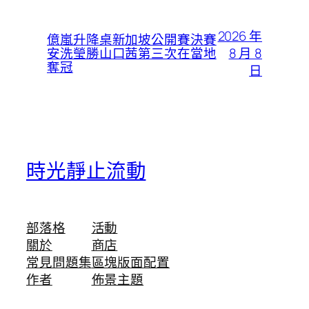
2026 年
億嵐升降桌新加坡公開賽決賽
8 月 8
安洗瑩勝山口茜第三次在當地
奪冠
日
時光靜止流動
部落格
活動
關於
商店
常見問題集
區塊版面配置
作者
佈景主題