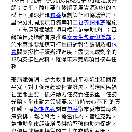
128萬千瓦集中式光伏項視力爭9月底建成并
網；高平、陵川要在後期開展資源初排的基
礎上，加速推進
包養
規劃設計和協議簽訂，
盡快分批開展項目備案和工
包養網推薦
程施
工，充足發揮試點項目標示范帶動感化；電
網項目要繼續有序推進
女大生包養俱樂部
；
沁水華能要加速可行性研討報告編制及相
包
養
關支撐性手續辦理進度，盡快完成剩余的
18項支撐性資料，確保年末完成項目核準任
務。
邢海斌強調，動力攸關國計平易近生和國家
平安，對于促進經濟社會發展、增進國民福
祉至關主要，抓好動力任務責任嚴重，任務
光榮。全市動力領域要以“時時安心不下”的責
任感，深
短期包養
刻貫
包養
徹市委市當局決
策安排，凝心聚力、擔當作為、奮進克難，
為推動全市經濟增長供給堅強的動力保證，
以優異成績迎接黨的二十年夜勝利召開。