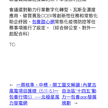
會議還對動力行業數字化轉型、瓦斯全濃度
應用、碳買賣及CCER等創新性任務和常態化
助企紓困、
包養甜心網
常態化疫情防控等任
務事項進行了設定。（綜合辦公室、對外一
起配合科）
TC:
←
一周核準、中標、開工
圖文解讀 | 內蒙古
風電項目匯總（5.11-5.1一
自治區“十四五”動
包養行情5）——北極星風
力一包養app發展
力發電網
規劃
→