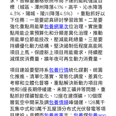
求。各縣要嚴格依照市局下達的能耗強度目
標（城區、澤州降落4.1%，高平、沁水降落
4.3%，陽城、陵川降落4.5%），重點抓好以
下任務：一是要認真研討學習政策。二是要
強化重點用能單
包養網單次
位治理。實施重
點用能企業預算化和分類差異化治理，推動
用能單位節能技改，壓減能耗總量。三是要
持續優化動力結構。堅決遏制低程度高能耗
項目上馬，保證新上項目用能需求，持續壓
減煤炭消費量，擴年夜可再生動力消費量。
項目建設要堅持系
包養行情
統化謀劃、統籌
化推進、清單化落實、常態化調度、差異化
考察和立體化督導，重點解決新動力項目用
地和9座長期停緩建、未開工礦井等問題，重
點抓好煤礦智能化、12座在建煤礦，10個煤
層氣空中開采及調
包養情婦
峰儲運，128萬千
瓦集中式和9萬千瓦屋頂分布式光伏發電等項
目建設。具體而
包養故事
言：
包養
煤
包養app