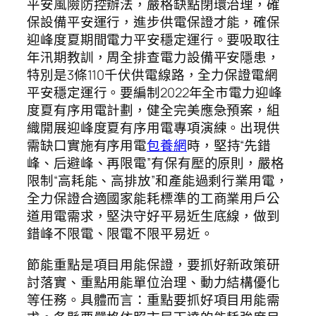
平安風險防控辦法，嚴格缺點閉環治理，確
保設備平安運行，進步供電保證才能，確保
迎峰度夏期間電力平安穩定運行。要吸取往
年汛期教訓，周全排查電力設備平安隱患，
特別是3條110千伏供電線路，全力保證電網
平安穩定運行。要編制2022年全市電力迎峰
度夏有序用電計劃，健全完美應急預案，組
織開展迎峰度夏有序用電專項演練。出現供
需缺口實施有序用電
包養網
時，堅持“先錯
峰、后避峰、再限電”有保有壓的原則，嚴格
限制“高耗能、高排放”和產能過剩行業用電，
全力保證合適國家能耗標準的工商業用戶公
道用電需求，堅決守好平易近生底線，做到
錯峰不限電、限電不限平易近。
節能重點是項目用能保證，要抓好新政策研
討落實、重點用能單位治理、動力結構優化
等任務。具體而言：重點要抓好項目用能需