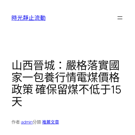
跳
至
時光靜止流動
主
要
內
容
山西晉城：嚴格落實國
家一包養行情電煤價格
政策 確保留煤不低于15
天
作者:
admin
分類:
推薦文章