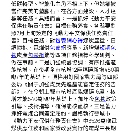
低碳轉型、智能化主角不相上下，但她卻被
當作完美的墊腳石，在各方面建設、人才達
標等任務。具體而言：一是抓好《動力平安
保供任務責任書》目標任務落實。各縣要對
照7月上旬簽定的《動力平安保供任務責任
書》目標任務，對
包養網心得
煤炭產量、日
調懷抱、電煤供
包養網
應量、新增煤
短期包
養
炭產
包養網
能等四項任務指標科學研判、
做在事前。二是加強統籌協調，有序推進產
能核增。在後期全市核增12座煤礦新增450萬
噸/年的基礎上，頂格用好國家動力局等四部
委局《關于加強煤炭先進產能審定任務的告
訴》，在今朝上報市核增產能煤礦16座，核
增才能540萬噸/年基礎上，加年夜
包養
政策
引導、技術指導，確保能核盡核。三是著力
抓好電煤合同簽定履約。嚴格執行晉城市
《動力平安保供任務責任書》中3526萬噸電
煤供應任務和國家發改委實行的電煤中長期