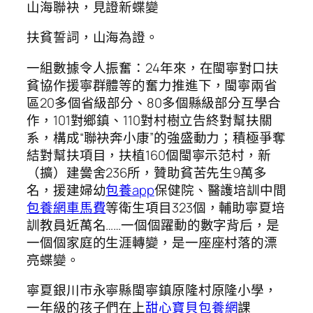
山海聯袂，見證新蝶變
扶貧誓詞，山海為證。
一組數據令人振奮：24年來，在閩寧對口扶
貧協作援寧群體等的奮力推進下，閩寧兩省
區20多個省級部分、80多個縣級部分互學合
作，101對鄉鎮、110對村樹立告終對幫扶關
系，構成“聯袂奔小康”的強盛動力；積極爭奪
結對幫扶項目，扶植160個閩寧示范村，新
（擴）建黌舍236所，贊助貧苦先生9萬多
名，援建婦幼
包養app
保健院、醫護培訓中間
包養網車馬費
等衛生項目323個，輔助寧夏培
訓教員近萬名……一個個躍動的數字背后，是
一個個家庭的生涯轉變，是一座座村落的漂
亮蝶變。
寧夏銀川市永寧縣閩寧鎮原隆村原隆小學，
一年級的孩子們在上
甜心寶貝包養網
課