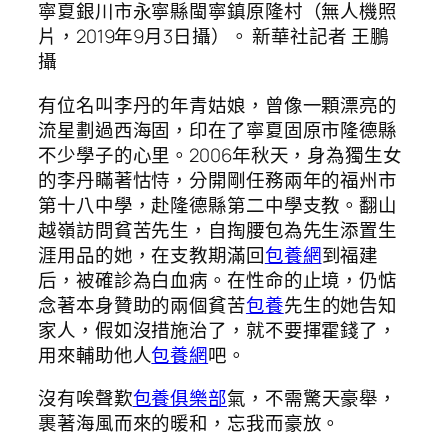
寧夏銀川市永寧縣閩寧鎮原隆村（無人機照
片，2019年9月3日攝）。 新華社記者 王鵬
攝
有位名叫李丹的年青姑娘，曾像一顆漂亮的
流星劃過西海固，印在了寧夏固原市隆德縣
不少學子的心里。2006年秋天，身為獨生女
的李丹瞞著怙恃，分開剛任務兩年的福州市
第十八中學，赴隆德縣第二中學支教。翻山
越嶺訪問貧苦先生，自掏腰包為先生添置生
涯用品的她，在支教期滿回
包養網
到福建
后，被確診為白血病。在性命的止境，仍惦
念著本身贊助的兩個貧苦
包養
先生的她告知
家人，假如沒措施治了，就不要揮霍錢了，
用來輔助他人
包養網
吧。
沒有唉聲歎
包養俱樂部
氣，不需驚天豪舉，
裹著海風而來的暖和，忘我而豪放。