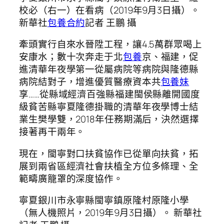
校必（右一）在看病（2019年9月3日攝）。
新華社
包養合約
記者 王鵬 攝
牽頭實行自來水晉陞工程，讓4.5萬群眾喝上
安康水；數十次奔走于北
包養
京、福建，促
進清華年夜學第一從屬病院等病院與隆德縣
病院結對子，增進優質醫療資本共
包養妹
享……從縣域經濟百強縣福建閩侯縣離開國度
級貧苦縣寧夏隆德掛職的清華年夜學博士結
業生樊學雙，2018年任務期滿后，決然選擇
接著再干兩年。
現在，閩寧對口扶貧協作已從單向扶貧，拓
展到兩省區經濟社會扶植全方位多條理、全
範疇廣籠罩的深度協作。
寧夏銀川市永寧縣閩寧鎮原隆村原隆小學
（無人機照片，2019年9月3日攝）。 新華社