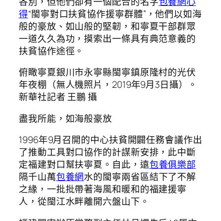
各別，但他們卻有一個配合的名字
包養網心
得
“閩寧對口扶貧協作援寧群體”，他們以如海
般的豪放、如山般的堅韌，和寧夏干部群眾
一道久久為功，摸索出一條具有典范意義的
扶貧協作途徑。
俯瞰寧夏銀川市永寧縣閩寧鎮原隆村的光伏
年夜棚（無人機照片，2019年9月3日攝）。
新華社記者 王鵬 攝
盡我所能，如海般豪放
1996年9月召開的中心扶貧開闢任務會議作出
了推動工具對口協作的計謀新安排，此中斷
定福建對口幫扶寧夏。自此，遠
包養俱樂部
隔千山萬
包養網
水的閩寧兩省區結下了不解
之緣，一批批帶著海風和暖和的福建援寧
人，從閩江水畔離開六盤山下。