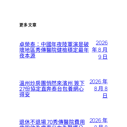
更多文章
2026
卓榮泰：中國年夜陸軍演是破
年 8 月
壞地區秀傳醫院健檢穩定最年
夜本源
9 日
2026 年
溫州炒房團悄然來濱州 簽下
8 月 8
27份協定直奔泰台包養網心
得安
日
2026 年
退休不退場 70秀傳醫院費用