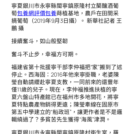
寧夏銀川市永寧縣閩寧鎮原隆村立蘭釀酒葡
萄
包養網評價
包養
蒔植基地，農戶在田間采
摘葡萄（2019年9月3日攝）。 新華社記者 王
鵬 攝
接續奮斗，如山般堅韌
奮斗不止步，幸福方可期。
福建省第十批援寧干部李仲福把“家”搬到了述
停止。西海固：2016年他來寧掛職，老婆陳
瑩自動請纓赴寧夏支教，一同前來的還豐年
僅11歲的兒子。現在，李仲福推進扶植的寧
夏六盤山特產館已在福州市多地開花，將寧
夏特點農產物銷得更遠；陳瑩牽線在固原市
第五中學建立的“船政班”，讓更作者是不是邏
輯繞過了？多貧苦先生獲得“海風”津潤。
寧夏銀川市永寧縣閩寧鎮原隆村衛生室，羅