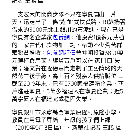
記者 王鵬 攝
一支宏大的閩商步隊不只在寧夏闖出一片
天，還走出了一條“造血”式扶貧路。18歲揣著
借來的3000元北上銀川的黃添進，現在已是
寧夏有名企業家
包養網
，他投資1億多元扶植
的一家古代化食物加工場，帶動不少貧苦群
眾脫貧增收；
包養網評價
曾仲明投資3800萬
元蒔植食用菌，讓貧苦戶可以在“家門口”失
業；潘文賢在隆德專門定制了工藝簡略的天
然花生孩子線，為上百名殘疾人供給職位……
截至2019年末，已有5700家福建籍企業、商
戶進駐寧夏，8萬多福建人在寧夏從業；近5
萬寧夏人在福建完成穩固失業。
寧夏銀川市永寧縣閩寧鎮原隆村原隆小學，
教員在用電子屏給一年級的孩子們上課
（2019年9月3日攝）。 新華社記者 王鵬 攝