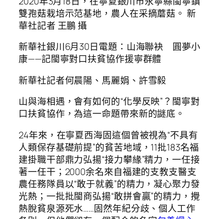
2020年3月18日，在寧夏銀川市永寧縣閩寧鎮
雙孢菇栽培示范基地，農人在采摘蘑菇。 新
華社記者 王鵬 攝
新華社銀川6月30日電題：山海聯袂 圓夢小
康——記閩寧對口扶貧協作援寧群體
新華社記者何晨陽、馬麗娟、許雪毅
山與海相遇，會有如何的“化學反映”？閩寧對
口扶貧協作，為這一命題帶來新的謎底。
24年來，在寧夏西海固這個曾被視為“不具有
人類保存基礎前提”的貧苦地域，11批183名福
建掛職干部鼎力弘揚“接力攀緣”精力，一任接
著一任干；2000余名來自福建的支教支醫支
農任務隊員以“敢于就義”的精力，凝心聚力發
光熱；一批批閩商弘揚“敢拼會贏”的精力，攪
熱脫貧泉源死水……固然年紀分歧、個人工作