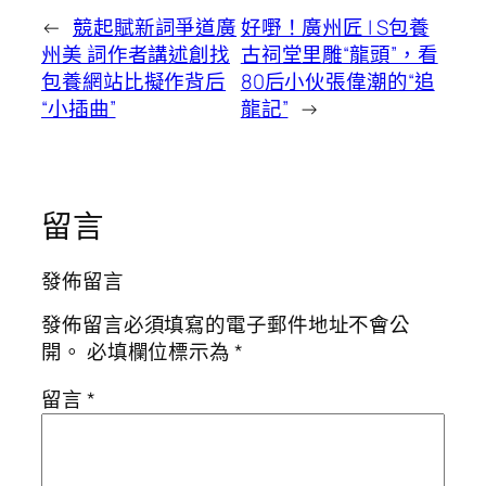
←
競起賦新詞爭道廣
好嘢！廣州匠 | S包養
州美 詞作者講述創找
古祠堂里雕“龍頭”，看
包養網站比擬作背后
80后小伙張偉潮的“追
“小插曲”
龍記”
→
留言
發佈留言
發佈留言必須填寫的電子郵件地址不會公
開。
必填欄位標示為
*
留言
*