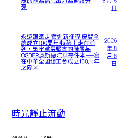
8 月 8
歲的他為病患出力為醫護分
憂
日
永遠跟黨走 奮進新征程 慶賀全
2026
總成立100周年·特稿丨走在前
年 8
列，筑牢黨最堅實的階層基
OSDER奧斯德汽車零件本——寫
月 8
在中華全國總工會成立100周年
日
之際③
時光靜止流動