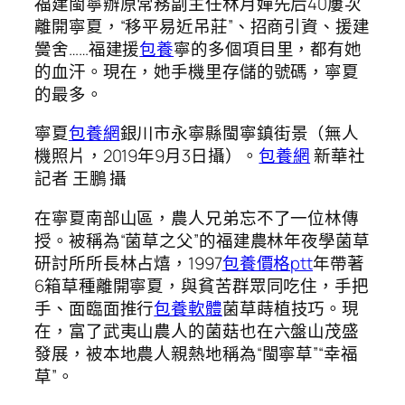
福建閩寧辦原常務副主任林月嬋先后40屢次
離開寧夏，“移平易近吊莊”、招商引資、援建
黌舍……福建援
包養
寧的多個項目里，都有她
的血汗。現在，她手機里存儲的號碼，寧夏
的最多。
寧夏
包養網
銀川市永寧縣閩寧鎮街景（無人
機照片，2019年9月3日攝）。
包養網
新華社
記者 王鵬 攝
在寧夏南部山區，農人兄弟忘不了一位林傳
授。被稱為“菌草之父”的福建農林年夜學菌草
研討所所長林占熺，1997
包養價格ptt
年帶著
6箱草種離開寧夏，與貧苦群眾同吃住，手把
手、面臨面推行
包養軟體
菌草蒔植技巧。現
在，富了武夷山農人的菌菇也在六盤山茂盛
發展，被本地農人親熱地稱為“閩寧草”“幸福
草”。