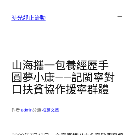
跳
至
時光靜止流動
主
要
內
容
山海攜一包養經歷手
圓夢小康——記閩寧對
口扶貧協作援寧群體
作者:
admin
分類:
推薦文章