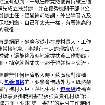
他沒有想到，一紙任命竟然使得持續三個
率先成立扶貧辦，并在優秀機關干部中公
貧辦主任。經過崗前培訓、外出學習以及
深地知道，自己和丈夫一樣，有著崇高的
的戰役。
直是絕配。蘇廣秋從小在農村長大，工作
非常接地氣。李靜有一定的理論功底，工
透徹，還能夠及時地掌握扶貧工作動態。
冊，抽空就與丈夫一起學習并相互交流。
集體無任何經濟收入時，蘇廣秋對這種一
限
包養價格
的，要學會借助外力。既然學
盡早進村入戶，落地生根，
包養網
造福百
村鎮黨委掛職副書記張強負責孔村鎮“第
律方面，要求“第一書記”的駐村工作時間