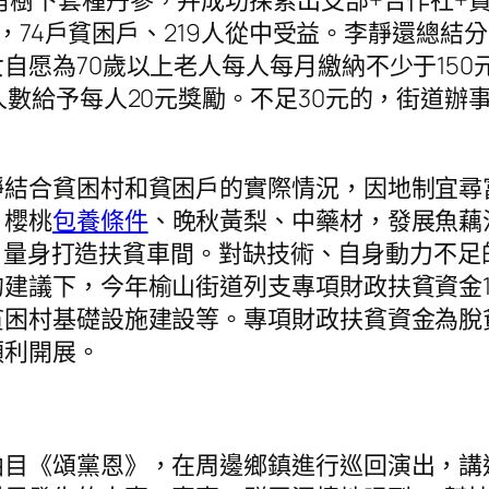
樹下套種丹參，并成功探索出支部+合作社+貧
元，74戶貧困戶、219人從中受益。李靜還總結
自愿為70歲以上老人每人每月繳納不少于15
人數給予每人20元獎勵。不足30元的，街道辦
靜結合貧困村和貧困戶的實際情況，因地制宜尋
、櫻桃
包養條件
、晚秋黃梨、中藥材，發展魚藕
貧困戶量身打造扶貧車間。對缺技術、自身動力不
建議下，今年榆山街道列支專項財政扶貧資金1
貧困村基礎設施建設等。專項財政扶貧資金為脫
順利開展。
目《頌黨恩》，在周邊鄉鎮進行巡回演出，講述