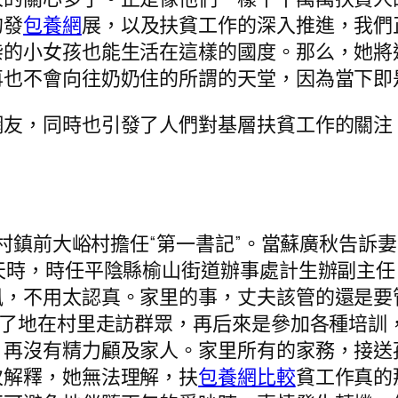
的發
包養網
展，以及扶貧工作的深入推進，我們
柴的小女孩也能生活在這樣的國度。那么，她將
再也不會向往奶奶住的所謂的天堂，因為當下即
網友，同時也引發了人們對基層扶貧工作的關注
孔村鎮前大峪村擔任“第一書記”。當蘇廣秋告訴
天時，時任平陰縣榆山街道辦事處計生辦副主
風，不用太認真。家里的事，丈夫該管的還是要
沒了地在村里走訪群眾，再后來是參加各種培訓
，再沒有精力顧及家人。家里所有的家務，接送
次解釋，她無法理解，扶
包養網比較
貧工作真的