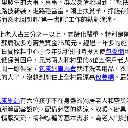
里發生的大事、喜事。群眾深情地唱到：“幫
路披新裝，走路穩當當。領上扶貧羊，掙錢存銀
而然地回想起“第一書記”工作的點點滴滴。
0歲以上老人占三分之一以上，老齡化嚴重。特別
蘇廣秋多方籌集資金75萬元。經過一年多的
區日間照料中心于今年6月份同時投入使
包養網
是低保貧困戶，兄弟兩人和村里的3位五保戶老
生間一應俱全，
包養網車馬費
就連洗漱用品、衣
截的人了，沒想到能住上全村最漂亮
包養網
、最
包養網站
有六位孩子不在身邊的獨居老人和空巢
廁所等配套設施，配備必要的納涼、取暖、廚具
、情感交流、精神慰藉等基本需求，為老人們提