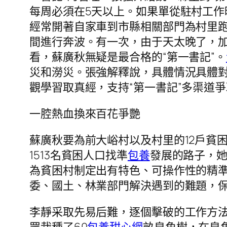
每周必須在5天以上。如果單從駐村工作
經常開著自家車到市縣相關部門為村里
間進行奔波。有一次，由于天太晚了，
看，蘇廣秋無疑是最合格的“第一書記”。
災和澇災。張強解釋說，具體情況具體對
觀學習取真經，支持“第一書記”多渠道
一腔熱血換來百花爭艷
蘇廣秋要為前大峪村以及村里的12戶貧困
1513名貧困人口找準
包養
發展的路子，
為貧困村制定出有特色、可操作性的精
委、國土、林業部門解決遇到的難題，
李靜采取先易后難，逐個擊破的工作方法