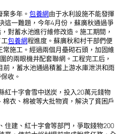
廢棄多年。
包養網
由于水利設施不能發揮
決這一難題，今年4月份，蘇廣秋通過爭
泥后，對蓄水池進行維修改造。施工期間，
了工
包養網
程進度。蘇廣秋和村干部們便
正常施工。經過兩個月壘砌石頭，加固維
周圍的兩眼機井配套聯網。工程完工后，
目前，蓄水池通過積蓄上游水庫泄洪和雨
澇保收。
縣紅十字會雪中送炭，投入20萬元錢物
、棉衣、棉被等大批物資，解決了貧困戶
住建、紅十字會等部門，爭取錢物200