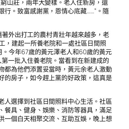
扶窮山莊，兩年大變樣。老人住新房，還
行。致富感謝黨，恩情心底藏……”。隨
是隨著外出打工的農村青壯年越來越多，老
施工，建起一所養老院和一處社區日間照
用。今年67歲的黃元澤老人和60歲的黃元
人第一批入住養老院。當看到在新建成的
物都為他們添置妥當時，黃元余老人激動
好的房子，如今趕上黨的好政策，這真是
老人選擇到社區日間照料中心生活。社區
、餐具、健身、娛樂、消防等器具，滿足
供一個白天相聚交流、互助互娛，晚上想