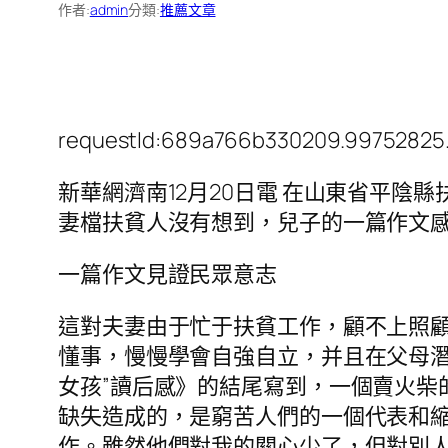
作者:
admin
分類:
推薦文章
requestId:689a766b330209.99752825
新華網濟南12月20日電 在山東省平陰
妻檔扶貧人沒有想到，兒子的一篇作文
一篇作文見證民眾意志
這對夫妻由于忙于扶貧工作，顧不上照
懂事，慢慢學會自強自立，并且在父母潛
女孩”讀后感》的結尾寫到，一個賣火柴
缺失造成的，是窮苦人們的一個代表和
作。雖然他們對我的關心少了，但對別