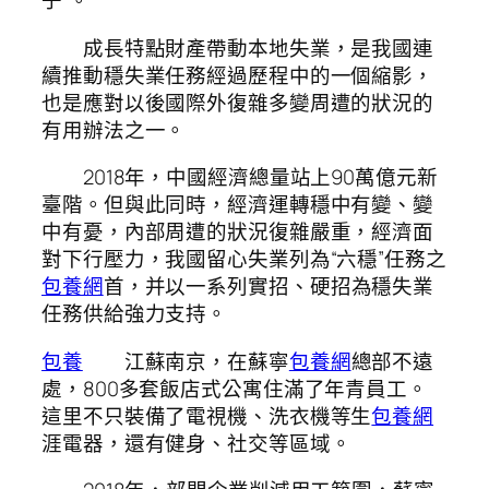
子”。
成長特點財產帶動本地失業，是我國連
續推動穩失業任務經過歷程中的一個縮影，
也是應對以後國際外復雜多變周遭的狀況的
有用辦法之一。
2018年，中國經濟總量站上90萬億元新
臺階。但與此同時，經濟運轉穩中有變、變
中有憂，內部周遭的狀況復雜嚴重，經濟面
對下行壓力，我國留心失業列為“六穩”任務之
包養網
首，并以一系列實招、硬招為穩失業
任務供給強力支持。
包養
江蘇南京，在蘇寧
包養網
總部不遠
處，800多套飯店式公寓住滿了年青員工。
這里不只裝備了電視機、洗衣機等生
包養網
涯電器，還有健身、社交等區域。