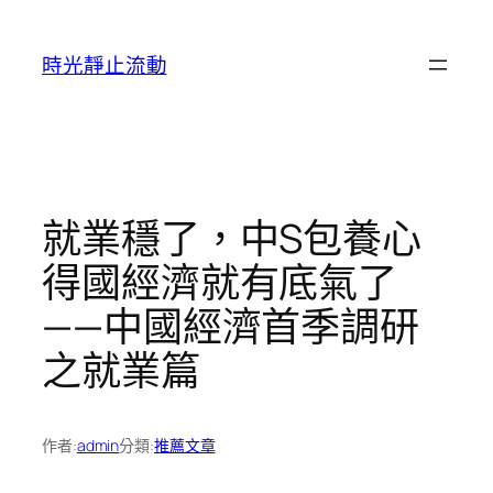
跳
至
時光靜止流動
主
要
內
容
就業穩了，中S包養心
得國經濟就有底氣了
——中國經濟首季調研
之就業篇
作者:
admin
分類:
推薦文章