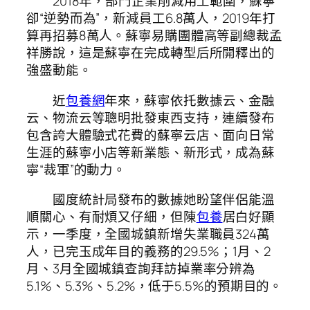
2018年，部門企業削減用工範圍，蘇寧
卻“逆勢而為”，新減員工6.8萬人，2019年打
算再招募8萬人。蘇寧易購團體高等副總裁孟
祥勝說，這是蘇寧在完成轉型后所開釋出的
強盛動能。
近
包養網
年來，蘇寧依托數據云、金融
云、物流云等聰明批發東西支持，連續發布
包含誇大體驗式花費的蘇寧云店、面向日常
生涯的蘇寧小店等新業態、新形式，成為蘇
寧“裁軍”的動力。
國度統計局發布的數據她盼望伴侶能溫
順關心、有耐煩又仔細，但陳
包養
居白好顯
示，一季度，全國城鎮新增失業職員324萬
人，已完玉成年目的義務的29.5%；1月、2
月、3月全國城鎮查詢拜訪掉業率分辨為
5.1%、5.3%、5.2%，低于5.5%的預期目的。