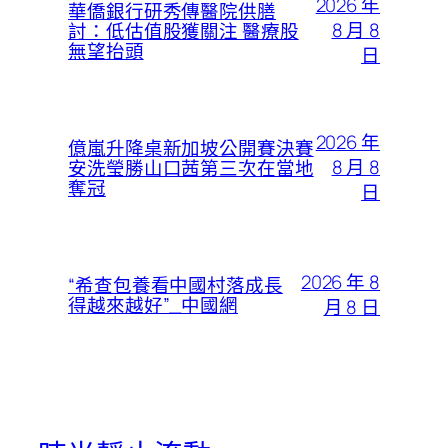
2026 年
華僑銀行研秀傳醫院供膳
8 月 8
討：低估值股獲關注 醫療股
無望抬頭
日
2026 年
億嵐升降桌新加坡公開賽決賽
8 月 8
安洗瑩勝山口茜第三次在當地
奪冠
日
2026 年 8
“希查包養看中國村落成長
得越來越好”_中國網
月 8 日