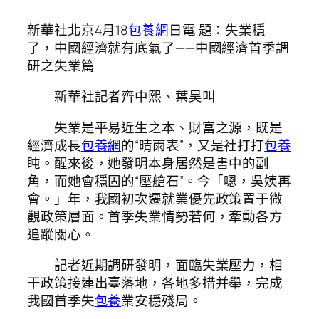
新華社北京4月18
包養網
日電 題：失業穩
了，中國經濟就有底氣了——中國經濟首季調
研之失業篇
新華社記者齊中熙、葉昊叫
失業是平易近生之本、財富之源，既是
經濟成長
包養網
的“晴雨表”，又是社打打
包養
盹。醒來後，她發明本身居然是書中的副
角，而她會穩固的“壓艙石”。今「嗯，吳姨再
會。」年，我國初次遷就業優先政策置于微
觀政策層面。首季失業情勢若何，牽動各方
追蹤關心。
記者近期調研發明，面臨失業壓力，相
干政策接連出臺落地，各地多措并舉，完成
我國首季失
包養
業安穩殘局。