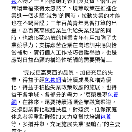
養
人物之一。固然她的表面與女費、優化營
商環幸福來得太忽然了。境等政策在推進企
業進一個步驟“減負”的同時，拉動失業的才能
也在不竭晉陞；三年百萬青年見習打算的出
臺，為百萬高校結業生供給失業見習的同
時，也讓16至24歲的掉業青年有用加強了失
業競爭力；支撐艱苦企業在崗培訓并賜與恰
當補助、實行個人工作技巧晉陞舉動，也是
應對日益凸顯的構造性牴觸的需要預備……
“完成更高東西的品質、加倍充足的失
業，得益于經
包養網
濟連續成長和構造優
化，得益于積極失業政策效應的施展，也得
益于各地域、各部分的盡力。”莫榮表現
包養
網
，在將來，還要持續通順企業融資渠道，
支撐創業孵化載體扶植，對殘疾、低保家庭
休息者等重點群體加大力度幫扶培訓
包養
等，多措并舉，充足施展失業“壓艙石”的主要
感化。