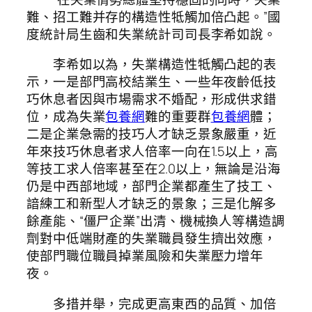
難、招工難并存的構造性牴觸加倍凸起。”國
度統計局生齒和失業統計司司長李希如說。
李希如以為，失業構造性牴觸凸起的表
示，一是部門高校結業生、一些年夜齡低技
巧休息者因與市場需求不婚配，形成供求錯
位，成為失業
包養網
難的重要群
包養網
體；
二是企業急需的技巧人才缺乏景象嚴重，近
年來技巧休息者求人倍率一向在1.5以上，高
等技工求人倍率甚至在2.0以上，無論是沿海
仍是中西部地域，部門企業都產生了技工、
諳練工和新型人才缺乏的景象；三是化解多
餘產能、“僵尸企業”出清、機械換人等構造調
劑對中低端財產的失業職員發生擠出效應，
使部門職位職員掉業風險和失業壓力增年
夜。
多措并舉，完成更高東西的品質、加倍