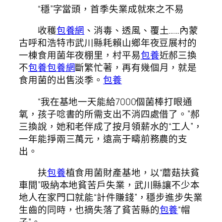
“穩”字當頭，首季失業成就來之不易
收穫
包養網
、消毒、透風、覆土……內蒙
古呼和浩特市武川縣耗賴山鄉年夜豆展村的
一棟食用菌年夜棚里，村平易
包養
近郝三換
不
包養
包養網
斷繁忙著，再有幾個月，就是
食用菌的出售淡季。
包養
“我在基地一天能給7000個菌棒打眼通
氧，孩子唸書的所需支出不消四處借了。”郝
三換說，她和老伴成了按月領薪水的“工人”，
一年能掙兩三萬元，遠高于疇前務農的支
出。
扶
包養
植食用菌財產基地，以“蘑菇扶貧
車間”吸納本地貧苦戶失業，武川縣讓不少本
地人在家門口就能“計件賺錢”，穩步進步失業
生齒的同時，也摘失落了貧苦縣的
包養
“帽