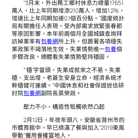
“3月末，外出務工鄉村休息力總量17651
萬人，比上年同期增添210萬人，增加1.2%，
增速比上年同期加速0.1個百分點。”國度統計
局有關擔任人表現，受內部需求放緊張春節
等原因影響，本年前兩個月全國城鎮查詢拜
訪掉業率有
包養網
所上升，但跟著各項穩失
業政策不竭落地生效，失業情勢進一
包養
個
步驟改良，總體看失業情勢堅持穩固。
“‘穩’字當頭，失業成就來之不易。失業
穩、支出增，老蒼生安身立命，經濟系統才
幹穩健可連續。”中國休息和社會保證迷信研
討院
包養網
副院長莫榮說。
壓力不小，構造性牴觸依然凸起
2月12日，年夜年頭八，安徽省滁州市的
市體育館中，早已擠滿了餐與加入“2019東風
舉動”僱用會確當地人。