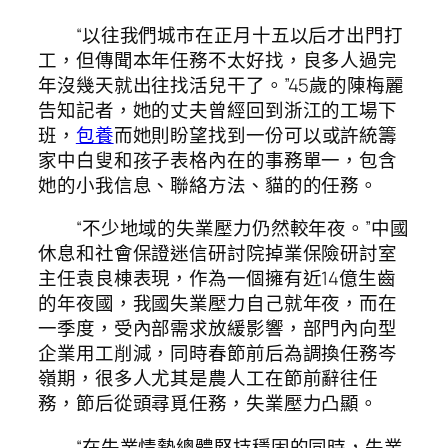
“以往我們城市在正月十五以后才出門打
工，但傳聞本年任務不太好找，良多人過完
年沒幾天就出往找活兒干了。”45歲的陳梅麗
告知記者，她的丈夫曾經回到浙江的工場下
班，
包養
而她則盼望找到一份可以或許統籌
家中白叟和孩子表格內在的事務單一，包含
她的小我信息、聯絡方法、貓的的任務。
“不少地域的失業壓力仍然較年夜。”中國
休息和社會保證迷信研討院掉業保險研討室
主任袁良棟表現，作為一個擁有近14億生齒
的年夜國，我國失業壓力自己就年夜，而在
一季度，受內部需求放緩影響，部門內向型
企業用工削減，同時春節前后為調換任務岑
嶺期，很多人尤其是農人工在節前辭往任
務，節后從頭尋覓任務，失業壓力凸顯。
“在失業情勢總體堅持穩固的同時，失業