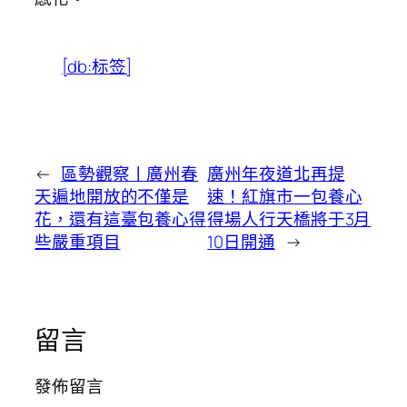
[db:标签]
←
區勢觀察丨廣州春
廣州年夜道北再提
天遍地開放的不僅是
速！紅旗市一包養心
花，還有這臺包養心得
得場人行天橋將于3月
些嚴重項目
10日開通
→
留言
發佈留言