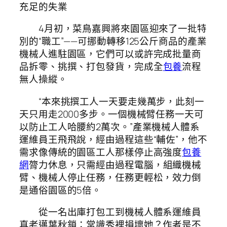
充足的失業
4月初，菜鳥嘉興將來園區迎來了一批特
別的“職工”——可挪動轉移125公斤商品的產業
機械人進駐園區，它們可以或許完成批量商
品拆零、挑撰、打包發貨，完成全
包養
流程
無人操縱。
“本來挑撰工人一天要走幾萬步，此刻一
天只用走2000多步。一個機械臂任務一天可
以防止工人哈腰約2萬次。”產業機械人體系
運維員王飛飛說，經由過程這些“輔佐”，他不
需求像傳統的園區工人那樣停止高強度
包養
網
膂力休息，只需經由過程電腦，組織機械
臂、機械人停止任務，任務更輕松，效力倒
是通俗園區的5倍。
從一名出庫打包工到機械人體系運維員
真老邁葉秋鎖：常識秀裡損壞她？作者是不