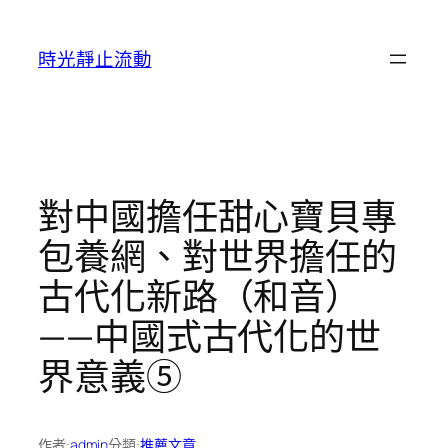
跳
至
時光靜止流動
主
要
內
容
對中國擔任甜心寶貝專
包養網、對世界擔任的
古代化新路（和音）
——中國式古代化的世
界意義⑤
作者:
admin
分類:
推薦文章