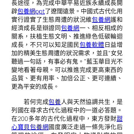
長途徑，為完成中華平易近族永續成長開
辟
包養網ppt
了遼闊遠景。中國式古代化用
實行證實了生態周遭的狀況維
包養網
護和
經濟成長是辯證同
包養網
一、相反相成的
關系，扶植生態文明、推進綠色低碳輪迴
成長，不只可以知足國民
包養軟體
日益增
加的精美生態周遭的狀況需求，並且“女兒
聽過一句話，有事必有鬼。”藍玉華目光不
變地看著母親。可以推進完成更高東西的
品質、更有用率、加倍公正、更可連續、
更為平安的成長。
若何完成
包養
人與天然協調共生，是
列國在尋求古代化過程中的一道必答題。
在200多年的古代化過程中，東方發財
甜
心寶貝包養網
國度廣泛走過一條先淨化后