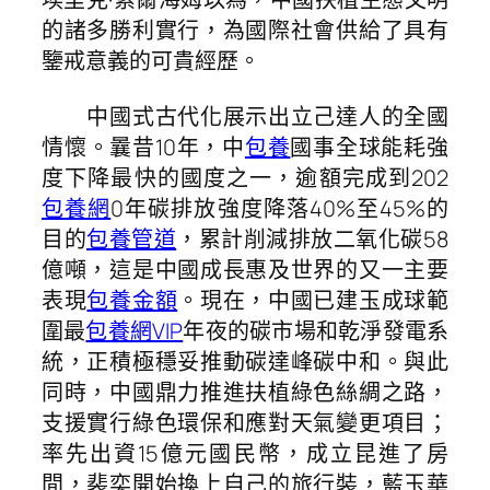
的諸多勝利實行，為國際社會供給了具有
鑒戒意義的可貴經歷。
中國式古代化展示出立己達人的全國
情懷。曩昔10年，中
包養
國事全球能耗強
度下降最快的國度之一，逾額完成到202
包養網
0年碳排放強度降落40%至45%的
目的
包養管道
，累計削減排放二氧化碳58
億噸，這是中國成長惠及世界的又一主要
表現
包養金額
。現在，中國已建玉成球範
圍最
包養網VIP
年夜的碳市場和乾淨發電系
統，正積極穩妥推動碳達峰碳中和。與此
同時，中國鼎力推進扶植綠色絲綢之路，
支援實行綠色環保和應對天氣變更項目；
率先出資15億元國民幣，成立昆進了房
間，裴奕開始換上自己的旅行裝，藍玉華