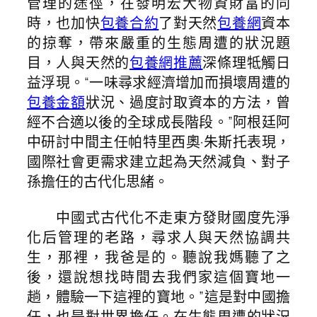
管理的途徑，在發明宏大物資財富的同
時，也加快
包養合約
了對天然
包養網
資本
的掠奪，帶來嚴重的生態周遭的狀況題
目，人與天然的
包養網推薦
深條理牴觸日
益浮現。“一味尋求經濟增加而損壞周遭的
包養金額
狀況、過度討取資本的方法，曾
經不合適以後的全球成長階段。”阿根廷阿
中研討中間主任帕特里西奧·朱斯托表現，
國際社會更需求建立起為天然減負、對子
孫擔任的古代化思緒。
中國式古代化不走東方發財國度先淨
化后管理的老路，尋求人與天然協調共
生，那裡，我爸是的。聽說我媽聽了之
後，還說想找時間去我們家這個寶地一
趟，體驗一下這裡的寶地。”這是對中國擔
任，也是對世界擔任。在生態周遭的狀況