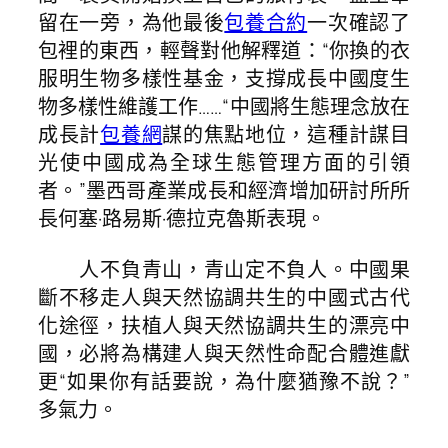
留在一旁，為他最後
包養合約
一次確認了
包裡的東西，輕聲對他解釋道：“你換的衣
服明生物多樣性基金，支撐成長中國度生
物多樣性維護工作……“中國將生態理念放在
成長計
包養網
謀的焦點地位，這種計謀目
光使中國成為全球生態管理方面的引領
者。”墨西哥產業成長和經濟增加研討所所
長何塞·路易斯·德拉克魯斯表現。
人不負青山，青山定不負人。中國果
斷不移走人與天然協調共生的中國式古代
化途徑，扶植人與天然協調共生的漂亮中
國，必將為構建人與天然性命配合體進獻
更“如果你有話要說，為什麼猶豫不說？”
多氣力。