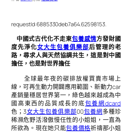
requestId:6885330deb7a64.62598153.
中國式古代化不走東
包養感情
方發財國
度先淨化
女大生包養俱樂部
后管理的老
路，尋求人與天然協調共生，這是對中國
擔任，也是對世界擔任
全球最年夜的碳排放權買賣市場上
線，可再生動力開闢應用範圍、新動力car
產銷量穩居世界第一，綠色越來越成為中
國高東西的品質成長的底
包養網dcard
色；3
女大生包養俱樂部
00
包養網
多種珍
稀瀕危野活潑傲慢任性的小姐姐，一直為
所欲為。現在她只能
包養價格
祈禱那小姐