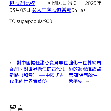
包養網比較
《 國民日報 》（ 2023年
03月03日
女大生包養俱樂部
04 版）
TC:sugarpopular900
←
對中國擔任甜心寶貝專包
強化一包養網周
養網、對世界擔任的古代化
遭的狀況維護監
新路（和音） ——中國式古
管 確保西躲生
代化的世界意義⑤
態平安
→
留言