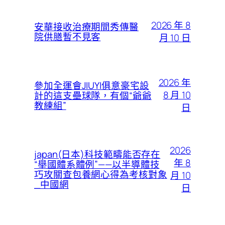
2026 年 8
安華接收治療期間秀傳醫
院供膳暫不見客
月 10 日
2026 年
參加全運會JIUYI俱意豪宅設
8 月 10
計的這支壘球隊，有個“爺爺
教練組”
日
2026
japan(日本)科技範疇能否存在
年 8
“舉國體系體例”——以半導體技
巧攻關查包養網心得為考核對象
月 10
_中國網
日