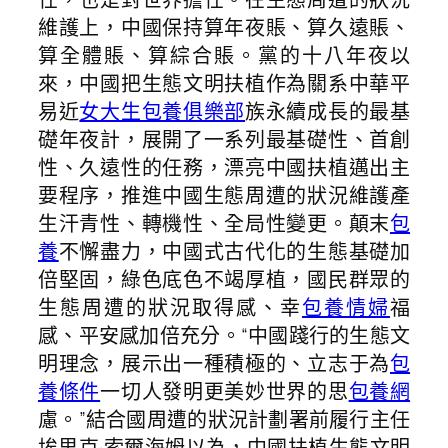
維護上，中國保持算年夜賬、算久遠賬、
算全體賬、算綜合賬。黨的十八年夜以
來，中國把生態文明扶植作為關系中華平
易近
女大生包養俱樂部
族永續成長的最基
礎年夜計，展開了一系列最基礎性、首創
性、久遠性的任務，漂亮中國扶植邁出主
要程序，推進中國生態周遭的狀況維護產
生汗青性、轉機性、全局性變更。顛末
包
養
不懈盡力，中國式古代化的生態基礎加
倍堅固，綠色底色不竭厚植，國民群眾的
生態周遭的狀況取得感、幸
包養情婦
福
感、平安感加倍充分。“中國踐行的生態文
明理念，展示出一種積極的、立志于為
包
養條件
一切人發明更美妙世界的思
包養網
慮。”結合國周遭的狀況計劃署前履行主任
埃里克·索爾海姆以為，中國扶植生態文明