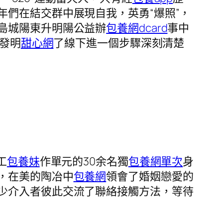
年們在結交群中展現自我，英勇“爆照”，
島城陽東升明陽公益辦
包養網dcard
事中
們發明
甜心網
了線下進一個步驟深刻清楚
工
包養妹
作單元的30余名獨
包養網單次
身
，在美的陶冶中
包養網
領會了婚姻戀愛的
少介入者彼此交流了聯絡接觸方法，等待