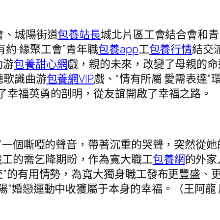
會、城陽街道
包養站長
城北片區工會結合會和青
有約·緣聚工會”青年職
包養app
工
包養行情
結交
動游
包養甜心網
戲，親的未來，改變了母親的命
聽歌識曲游
包養網VIP
戲、“情有所屬 愛需表達
為了幸福英勇的剖明，從友誼開啟了幸福之路。
”一個嘶啞的聲音，帶著沉重的哭聲，突然從
職工的需乞降期盼，作為寬大職工
包養網
的外家
結交”的有用情勢，為寬大獨身職工發布更豐盛、
陽”婚戀運動中收獲屬于本身的幸福。（王阿龍 