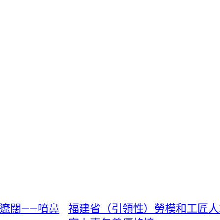
遼闊——噴鼻
福建省（引領性）勞模和工匠人