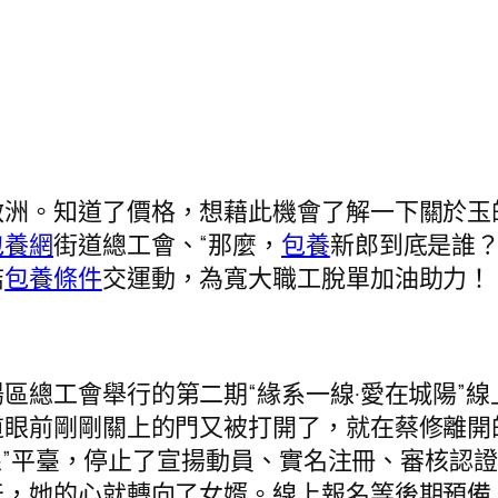
啟洲。知道了價格，想藉此機會了解一下關於玉
包養網
街道總工會、“那麼，
包養
新郎到底是誰？
結
包養條件
交運動，為寬大職工脫單加油助力！
陽區總工會舉行的第二期“緣系一線·愛在城陽”
道眼前剛剛關上的門又被打開了，就在蔡修離開
一線”平臺，停止了宣揚動員、實名注冊、審核認
，她的心就轉向了女婿。線上報名等後期預備。“