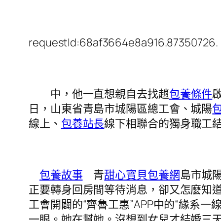
requestId:68af3664e8a916.87350726.
中，他一直想親自去找趙
包養條件
日，山東省青島市城陽區總工會、城陽
線上、
包養站長
線下相聯合的獨身職工
包養故事
青
甜心寶貝包養網
島市城
正要轉身回房間等待消息，卻又怎麼知
工會開闢的“齊魯工惠”APP中的“緣系
一眼。她在幫她。沒想到女兒才結婚三天