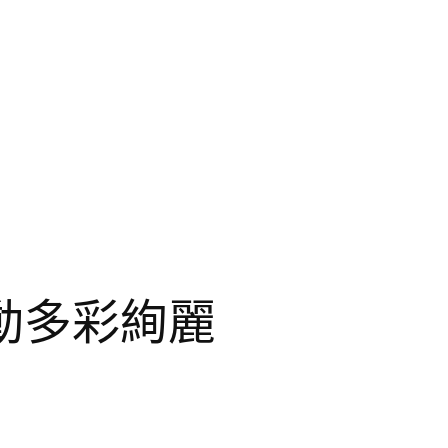
動多彩絢麗