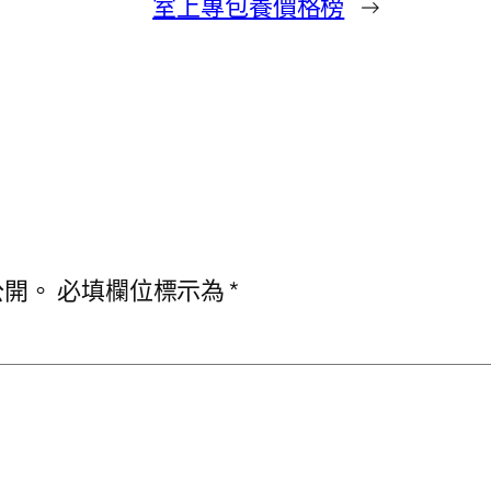
室上專包養價格榜
→
公開。
必填欄位標示為
*