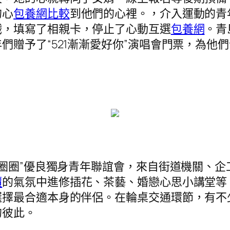
的心
包養網比較
到他們的心裡。，介入運動的青
戲，填寫了相親卡，停止了心動互選
包養網
。青
贈予了“521漸漸愛好你”演唱會門票，為他
圈圈”優良獨身青年聯誼會，來自街道機關、企
價
的氣氛中進修插花、茶藝、婚戀心思小講堂等
選擇最合適本身的伴侶。在輪桌交通環節，有不
的彼此。