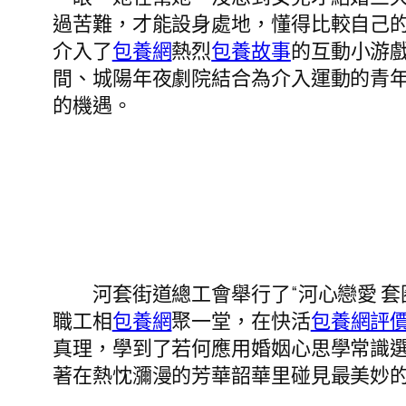
過苦難，才能設身處地，懂得比較自己
介入了
包養網
熱烈
包養故事
的互動小游
間、城陽年夜劇院結合為介入運動的青年們
的機遇。
河套街道總工會舉行了“河心戀愛 套
職工相
包養網
聚一堂，在快活
包養網評
真理，學到了若何應用婚姻心思學常識
著在熱忱瀰漫的芳華韶華里碰見最美妙