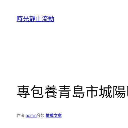
跳
至
時光靜止流動
主
要
內
容
專包養青島市城陽
作者:
admin
分類:
推薦文章