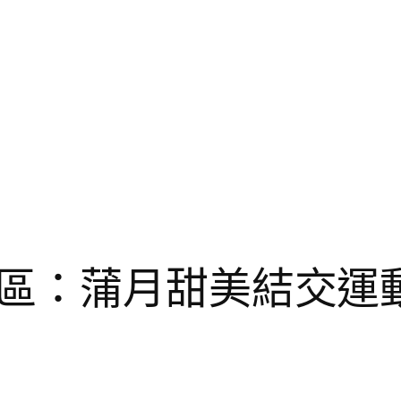
區：蒲月甜美結交運