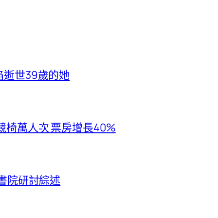
掐逝世39歲的她
競椅萬人次 票房增長40%
年書院研討綜述