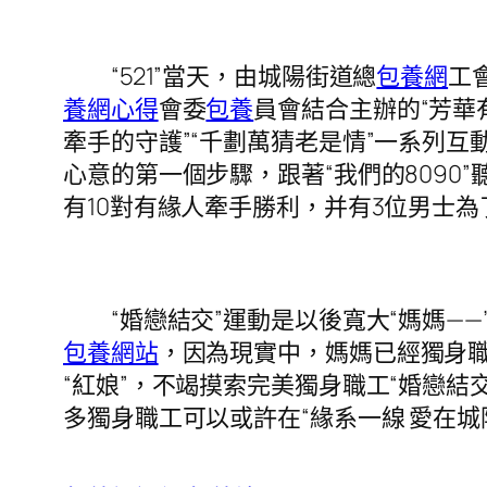
“521”當天，由城陽街道總
包養網
工
養網心得
會委
包養
員會結合主辦的“芳華
牽手的守護”“千劃萬猜老是情”一系列互
心意的第一個步驟，跟著“我們的8090”
有10對有緣人牽手勝利，并有3位男士
“婚戀結交”運動是以後寬大“媽媽——
包養網站
，因為現實中，媽媽已經獨身
“紅娘”，不竭摸索完美獨身職工“婚戀
多獨身職工可以或許在“緣系一線 愛在城