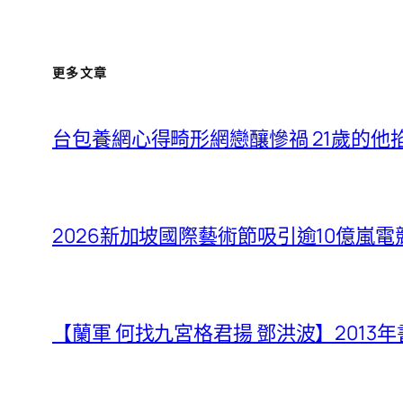
更多文章
台包養網心得畸形網戀釀慘禍 21歲的他
2026新加坡國際藝術節吸引逾10億嵐電
【蘭軍 何找九宮格君揚 鄧洪波】2013