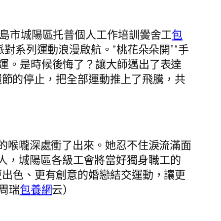
島市城陽區托普個人工作培訓黌舍工
包
派對系列運動浪漫啟航。“桃花朵朵開”“手
運。是時候後悔了？讓大師邁出了表達
”環節的停止，把全部運動推上了飛騰，共
她的喉嚨深處衝了出來。她忍不住淚流滿面
人，城陽區各級工會將當好獨身職工的
更出色、更有創意的婚戀結交運動，讓更
周瑞
包養網
云）