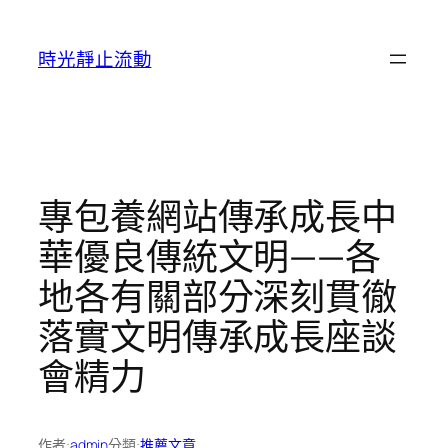
跳
至
時光靜止流動
主
要
內
容
專包養網站傳承成長中
華優良傳統文明——各
地各有關部分深刻貫徹
落實文明傳承成長座談
會精力
作者:
admin
分類:
推薦文章