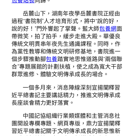
包養站長
同歸。
岳麓山下，湖南年夜學岳麓書院正經由
過程“書院制”人才培育形式，將中“說的好，
說的好！”門外響起了掌聲。藍大師
包養網
面
帶微笑，拍了拍手，緩步走進大殿。華優良
傳統文明貫串年夜先生通識課程。同時，作
為黨性教導和傳統文明研修基地，書院進一
個步驟推動腳
包養
踏實地思惟道路與“兩個聯
合”專題展館的計劃扶植，使之成為寬大干部
群眾進修、體驗文明傳承成長的場合。
一個多月來，消息陣線深刻宣揚闡釋習
近平總書記主要講話精力，推進文明傳承成
長座談會精力更好落實。
中國記協組織行業類媒體和主管消息社
團開設專欄專題、網頁專版，鼎力宣揚闡釋
習近平總書記關于文明傳承成長的新思惟新