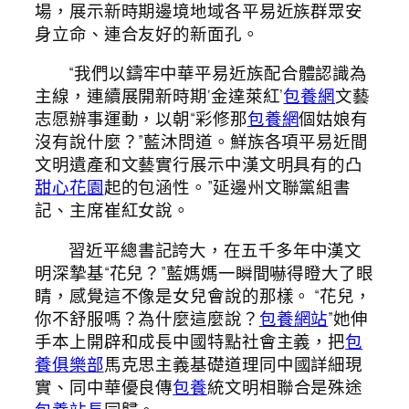
場，展示新時期邊境地域各平易近族群眾安
身立命、連合友好的新面孔。
“我們以鑄牢中華平易近族配合體認識為
主線，連續展開新時期‘金達萊紅’
包養網
文藝
志愿辦事運動，以朝“彩修那
包養網
個姑娘有
沒有說什麼？”藍沐問道。鮮族各項平易近間
文明遺產和文藝實行展示中漢文明具有的凸
甜心花園
起的包涵性。”延邊州文聯黨組書
記、主席崔紅女說。
習近平總書記誇大，在五千多年中漢文
明深摯基“花兒？”藍媽媽一瞬間嚇得瞪大了眼
睛，感覺這不像是女兒會說的那樣。 “花兒，
你不舒服嗎？為什麼這麼說？
包養網站
”她伸
手本上開辟和成長中國特點社會主義，把
包
養俱樂部
馬克思主義基礎道理同中國詳細現
實、同中華優良傳
包養
統文明相聯合是殊途