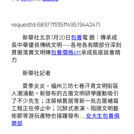
requestId:68977f335ff495.19442471.
新華社北京7月20日
包養
電 題：傳承成
長中華優良傳統文明——各地各有關部分深刻
貫徹落實文明傳
包養價格ptt
承成長座談會精
力
新華社記者
夏季炎炎，福州三坊七巷汗青文明街區
人潮涌動。新發布的古厝文明研學運動吸引
了不少先生；沈葆楨舊居等新一批古厝補葺
工程正在停止中；沉醉式表演、陌頭文明藝
術節等游玩產物也接踵發布……
女大生包養俱
樂部