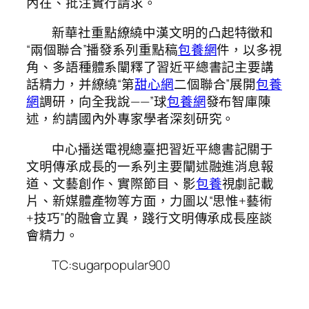
內在、批注實行請求。
新華社重點繚繞中漢文明的凸起特徵和
“兩個聯合”播發系列重點稿
包養網
件，以多視
角、多語種體系闡釋了習近平總書記主要講
話精力，并繚繞“第
甜心網
二個聯合”展開
包養
網
調研，向全我說——”球
包養網
發布智庫陳
述，約請國內外專家學者深刻研究。
中心播送電視總臺把習近平總書記關于
文明傳承成長的一系列主要闡述融進消息報
道、文藝創作、實際節目、影
包養
視劇記載
片、新媒體產物等方面，力圖以“思惟+藝術
+技巧”的融會立異，踐行文明傳承成長座談
會精力。
TC:sugarpopular900