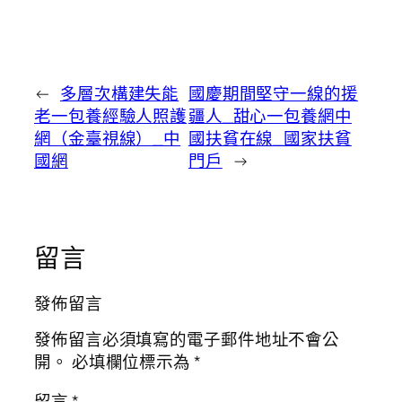
←
多層次構建失能
國慶期間堅守一線的援
老一包養經驗人照護
疆人_甜心一包養網中
網（金臺視線）_中
國扶貧在線_國家扶貧
國網
門戶
→
留言
發佈留言
發佈留言必須填寫的電子郵件地址不會公
開。
必填欄位標示為
*
留言
*