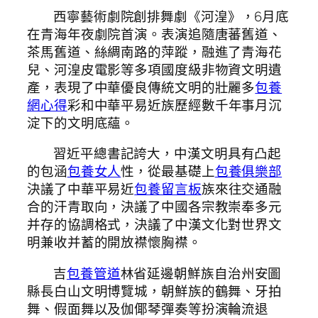
西寧藝術劇院創排舞劇《河湟》，6月底
在青海年夜劇院首演。表演追隨唐蕃舊道、
茶馬舊道、絲綢南路的萍蹤，融進了青海花
兒、河湟皮電影等多項國度級非物資文明遺
產，表現了中華優良傳統文明的壯麗多
包養
網心得
彩和中華平易近族歷經數千年事月沉
淀下的文明底蘊。
習近平總書記誇大，中漢文明具有凸起
的包涵
包養女人
性，從最基礎上
包養俱樂部
決議了中華平易近
包養留言板
族來往交通融
合的汗青取向，決議了中國各宗教崇奉多元
并存的協調格式，決議了中漢文化對世界文
明兼收并蓄的開放襟懷胸襟。
吉
包養管道
林省延邊朝鮮族自治州安圖
縣長白山文明博覽城，朝鮮族的鶴舞、牙拍
舞、假面舞以及伽倻琴彈奏等扮演輪流退