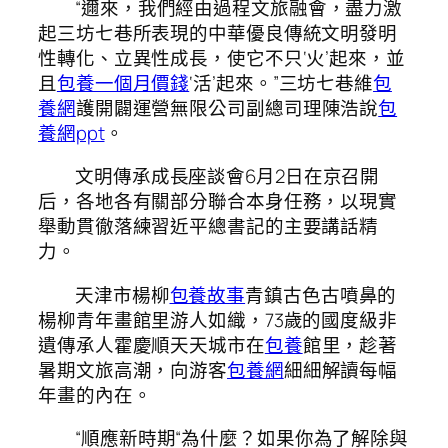
“邇來，我們經由過程文旅融會，盡力激
起三坊七巷所表現的中華優良傳統文明發明
性轉化、立異性成長，使它不只‘火’起來，並
且
包養一個月價錢
‘活’起來。”三坊七巷維
包
養網
護開闢運營無限公司副總司理陳浩說
包
養網ppt
。
文明傳承成長座談會6月2日在京召開
后，各地各有關部分聯合本身任務，以現實
舉動貫徹落練習近平總書記的主要講話精
力。
天津市楊柳
包養故事
青鎮古色古噴鼻的
楊柳青年畫館里游人如織，73歲的國度級非
遺傳承人霍慶順天天城市在
包養
館里，趁著
暑期文旅高潮，向游客
包養網
細細解讀每幅
年畫的內在。
“順應新時期“為什麼？如果你為了解除與