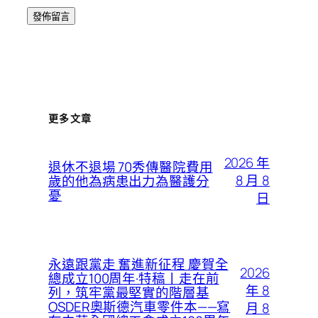
更多文章
2026 年
退休不退場 70秀傳醫院費用
8 月 8
歲的他為病患出力為醫護分
憂
日
永遠跟黨走 奮進新征程 慶賀全
2026
總成立100周年·特稿丨走在前
年 8
列，筑牢黨最堅實的階層基
OSDER奧斯德汽車零件本——寫
月 8