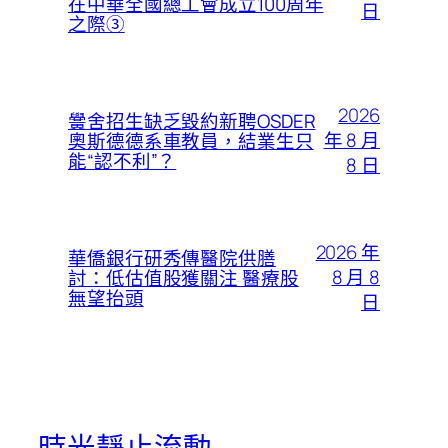
在中華全國總工會成立100周年
日
之際③
2026
黌舍招生缺乏毀約新聘OSDER
年 8 月
奧斯德德系車教員，結業生只
能“認不利”？
8 日
2026 年
華僑銀行研秀傳醫院供膳
8 月 8
討：低估值股獲關注 醫療股
無望抬頭
日
時光靜止流動