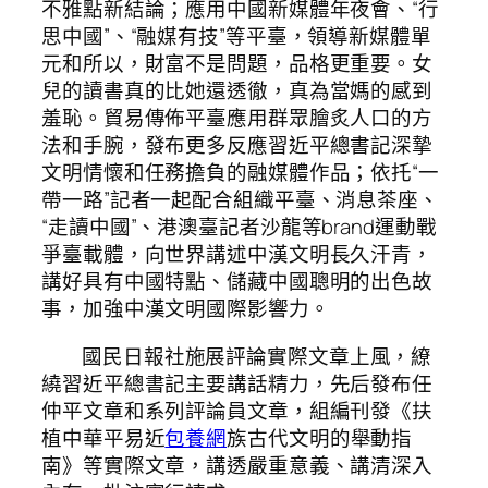
不雅點新結論；應用中國新媒體年夜會、“行
思中國”、“融媒有技”等平臺，領導新媒體單
元和所以，財富不是問題，品格更重要。女
兒的讀書真的比她還透徹，真為當媽的感到
羞恥。貿易傳佈平臺應用群眾膾炙人口的方
法和手腕，發布更多反應習近平總書記深摯
文明情懷和任務擔負的融媒體作品；依托“一
帶一路”記者一起配合組織平臺、消息茶座、
“走讀中國”、港澳臺記者沙龍等brand運動戰
爭臺載體，向世界講述中漢文明長久汗青，
講好具有中國特點、儲藏中國聰明的出色故
事，加強中漢文明國際影響力。
國民日報社施展評論實際文章上風，繚
繞習近平總書記主要講話精力，先后發布任
仲平文章和系列評論員文章，組編刊發《扶
植中華平易近
包養網
族古代文明的舉動指
南》等實際文章，講透嚴重意義、講清深入