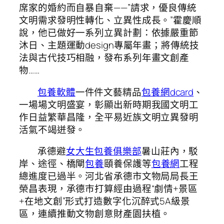
席家的婚約而自暴自棄——”請求，優良傳統
文明需求發明性轉化、立異性成長。”霍慶順
說，他已做好一系列立異計劃：依據嚴重節
沐日、主題運動design專屬年畫；將傳統技
法與古代技巧相融，發布系列年畫文創產
物……
包養軟體
一件件文藝精品
包養網dcard
、
一場場文明盛宴，彰顯出新時期我國文明工
作日益繁華昌隆，全平易近族文明立異發明
活氣不竭迸發。
承德避
女大生包養俱樂部
暑山莊內，駁
岸、途徑、橋閘
包養
頤養保護等
包養網
工程
總進度已過半。河北省承德市文物局局長王
榮昌表現，承德市打算經由過程“劇情+景區
+在地文創”形式打造數字化沉醉式5A級景
區，連續推動文物創意財產園扶植。