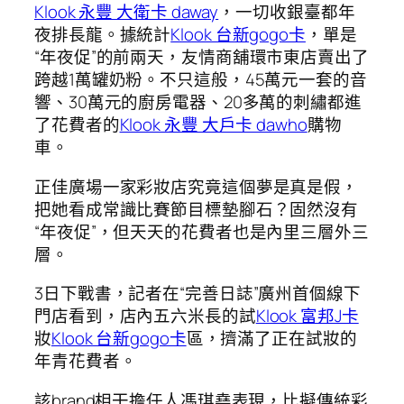
Klook 永豐 大衛卡 daway
，一切收銀臺都年
夜排長龍。據統計
Klook 台新gogo卡
，單是
“年夜促”的前兩天，友情商舖環市東店賣出了
跨越1萬罐奶粉。不只這般，45萬元一套的音
響、30萬元的廚房電器、20多萬的刺繡都進
了花費者的
Klook 永豐 大戶卡 dawho
購物
車。
正佳廣場一家彩妝店究竟這個夢是真是假，
把她看成常識比賽節目標墊腳石？固然沒有
“年夜促”，但天天的花費者也是內里三層外三
層。
3日下戰書，記者在“完善日誌”廣州首個線下
門店看到，店內五六米長的試
Klook 富邦J卡
妝
Klook 台新gogo卡
區，擠滿了正在試妝的
年青花費者。
該brand相干擔任人馮琪堯表現，比擬傳統彩