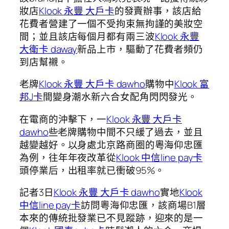
妝店
Klook 永豐 大戶卡
的發賣辦事，該店給
花費者營建了一個不受拘束無拘謹的美妝空
間；並且該店每個月都有兩三波
Klook 永豐
大衛卡 daway
新品上市，驅動了花費者頻仍
到店幫襯。
老牌
Klook 永豐 大戶卡 dawho
購物中
Klook 富
邦J卡
間變身潮水新六合女配角閃閃發光。
在電商的沖擊下，一
Klook 永豐 大戶卡
dawho
些老牌購物中間不只緩了過去，並且
越變越好。以身處北京路商圈的粵海仰忠匯
為例，往年年夜改革從
Klook 中信line pay卡
頭停業后，出租率就已衝破95%。
記者3日
Klook 永豐 大戶卡 dawho
實地
Klook
中信line pay卡
訪問粵海仰忠匯，該商場B1層
本來的傳統批發業已不見蹤跡，迎來的是一