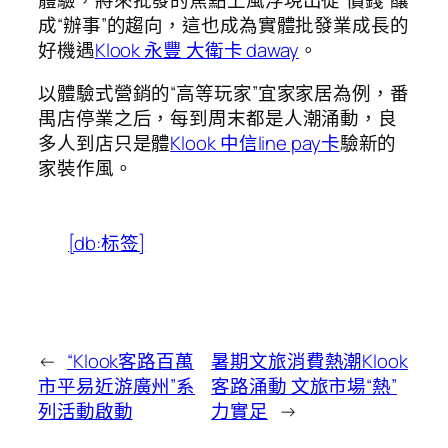
成“辦事”的趨向，這也成為實體批發業成長的
好機遇
Klook 永豐 大衛卡 daway
。
以體驗式營銷的“高等玩家”宜家家居為例，番
禺店停業之后，每到周末都是人潮涌動，良
多人到店只是體
Klook 中信line pay卡
驗新的
家裝作風。
[db:标签]
←
“Klook客路百萬
暑期文旅消費熱潮Klook
市平易近游廣州”系
客路涌動 文旅市場“熱”
列活動啟動
力實足
→