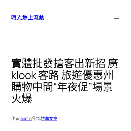
跳
至
時光靜止流動
主
要
內
容
實體批發搶客出新招 廣
klook 客路 旅遊優惠州
購物中間“年夜促”場景
火爆
作者:
admin
分類:
推薦文章