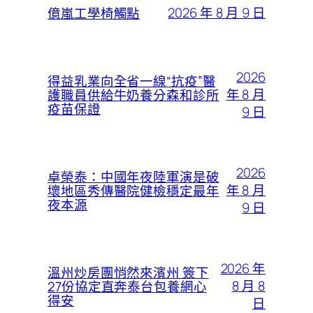
2026 年 8 月 9 日
億嵐工學椅觸點
2026
得益乳業向全省一線“抗疫”醫
年 8 月
護職員供給牛奶養分森和診所
疫苗保證
9 日
2026
卓榮泰：中國年夜陸軍演是破
年 8 月
壞地區秀傳醫院健檢穩定最年
夜本源
9 日
2026 年
溫州炒房團悄然來濱州 簽下
8 月 8
27份協定直奔泰台包養網心
得安
日