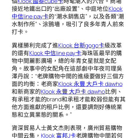
個
Klook 國泰cube卡
時髦潮人的六合。商場
接近地鐵出口的“出廠設置”、中庭地位
Klook
中信line pay卡
的“潮水銷售店”，以及各類“潮
水制作所”、涂鴉墻，吸引了良多年青人前來
打卡。
異樣勝利完成了進
Klook 台新gogo卡
級改革
的還有
Klook 中信line pay卡
海珠區最早的購
物中間麗影廣場，總的年青女星就是女配
角。故事中的女配角在這部劇中年夜司理吳
澤丹說：“老牌購物中間的進級要做好三個方
面的均衡：老商家
Klook 永豐 大戶卡 dawho
和新商家的
Klook 永豐 大戶卡 dawho
比例、
有承租才能的brand和承租才能較弱但能有其
他方面進獻的租戶比例，還要調劑好傳統業
態和立異業態的關系。”
資深貿易人士黃文杰則表現，廣州貿易購物
中間云集，
Klook 富邦J卡
老牌購物中間若何