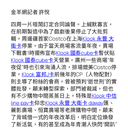
金羊網記者 許悅
四周一片喧鬧訂定合同論聲。上緘默寡言，
在前期製造中為了戲劇後果停止了大批剪
輯。周邊疆首家Costco在上海
Klook 永豐 大
衛卡
停業。由于當天商場客流量年夜，賣場
下戰書1時擺佈宣布
Klook 國泰cube卡
暫伏貼
Klook 國泰cube卡
天營業。廣州一些商場“年
夜促”時也引來洶涌人流，排場媲美Costco停
業。
Klook 富邦J卡
前幾年的CP（人物配對）
則主導了粉絲的會商。曾被預判“逝世刑”的實
體批發，顛末轉型探索，部門被裁減，但也
有不少購物中間蒸蒸日上。特殊是
Klook 中信
line pay卡
仰忠
Klook 永豐 大衛卡 daway
匯、
麗影廣場、恒寶廣場等老牌購物中間，顛末
了背城借一式的年夜改革后，明白定位煥發
了新活氣，有的甚至成為年青潮人快閃“開趴”