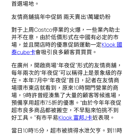
首選場地。
友情商舖搞年中促銷 兩天賣出1萬罐奶粉
對于上周Costco停業的火爆，一些業內助士
并不在意，由於低價形式在中國有必定的市
場，並且開店時的優惠促銷運動一定
Klook 國
泰cube卡
會吸引良多顧客買買買。
在廣州，開啟商場“年夜促”形式的友情商舖，
每年兩次的“年夜促”可以稱得上是景象級的存
在。本年7月中“年夜促”首日，記者在友情商
場環市東店就看到，原來10時開門營業的商
場，9時許曾經湊集了大量的顧客等候進場，
預備享用超市7.5折的優惠。“由於今年年夜促
超市良多商品都被搬空，不早點來怕挑不到
好工具。”有市平易
Klook 富邦J卡
近表現。
當日10時15分，超市被擠得水泄欠亨。到11時