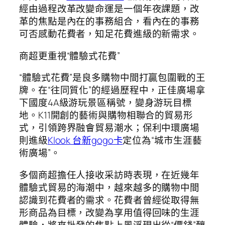
經由過程改革改變命運是一個年夜課題，改
革的焦點是內在的事務組合，看內在的事務
可否感動花費者，知足花費進級的新需求。
商超更重視“體驗式花費”
“體驗式花費”是良多購物中間打贏包圍戰的王
牌。在“往同質化”的經過歷程中，正佳廣場拿
下國度4A級游玩景區稱號，變身游玩目標
地。K11開創的藝術與購物相聯合的貿易形
式，引領跨界融會貿易潮水；保利中環廣場
則進級
Klook 台新gogo卡
定位為“城市生涯藝
術廣場”。
多個商超擔任人接收采訪時表現，在近幾年
體驗式貿易的海潮中，越來越多的購物中間
認識到花費者的需求。花費者曾經從取得無
形商品為目標，改變為享用值得回味的生涯
體驗，將來批發的焦點上風浮現出從“價錢”釀