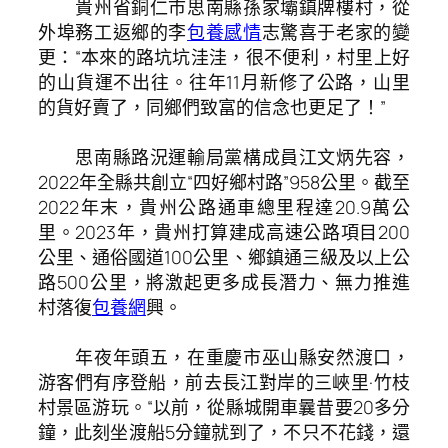
貴州省銅仁市思南縣孫家壩鎮牌樓村，從
外埠務工返鄉的李
包養感情
志驚喜于老家的變
更：“本來的路坑坑洼洼，很不便利，村里上好
的山貨運不出往。往年11月新修了公路，山里
的貨好賣了，同鄉們致富的信念也更足了！”
思南縣路況運輸局黨構成員江文炳先容，
2022年全縣共創立“四好鄉村路”958公里。截至
2022年末，貴州公路通車總里程達20.9萬公
里。2023年，貴州打算建成高速公路項目200
公里、通俗國道100公里、鄉鎮通三級及以上公
路500公里，將激起更多成長潛力、無力推進
村落復
包養網
興。
年夜年頭五，在重慶市巫山縣安然渡口，
游客們有序登船，前去長江對岸的三峽里·竹枝
村景區游玩。“以前，從縣城開車曩昔要20多分
鐘，此刻坐渡船5分鐘就到了，不只不花錢，還