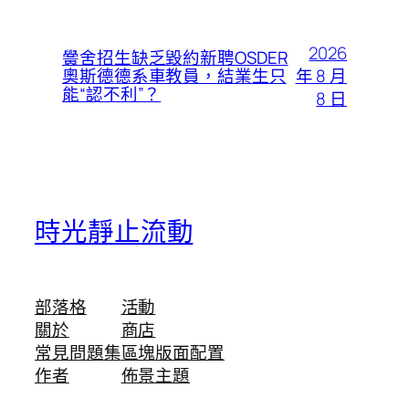
2026
黌舍招生缺乏毀約新聘OSDER
年 8 月
奧斯德德系車教員，結業生只
能“認不利”？
8 日
時光靜止流動
部落格
活動
關於
商店
常見問題集
區塊版面配置
作者
佈景主題