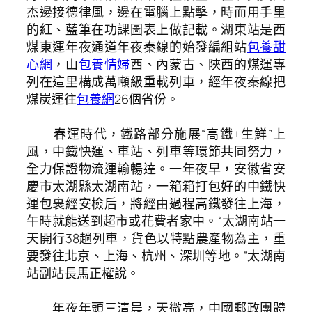
杰邊接德律風，邊在電腦上點擊，時而用手里
的紅、藍筆在功課圖表上做記載。湖東站是西
煤東運年夜通道年夜秦線的始發編組站
包養甜
心網
，山
包養情婦
西、內蒙古、陜西的煤運專
列在這里構成萬噸級重載列車，經年夜秦線把
煤炭運往
包養網
26個省份。
春運時代，鐵路部分施展“高鐵+生鮮”上
風，中鐵快運、車站、列車等環節共同努力，
全力保證物流運輸暢達。一年夜早，安徽省安
慶市太湖縣太湖南站，一箱箱打包好的中鐵快
運包裹經安檢后，將經由過程高鐵發往上海，
午時就能送到超市或花費者家中。“太湖南站一
天開行38趟列車，貨色以特點農產物為主，重
要發往北京、上海、杭州、深圳等地。”太湖南
站副站長馬正權說。
年夜年頭三清晨，天微亮，中國郵政團體