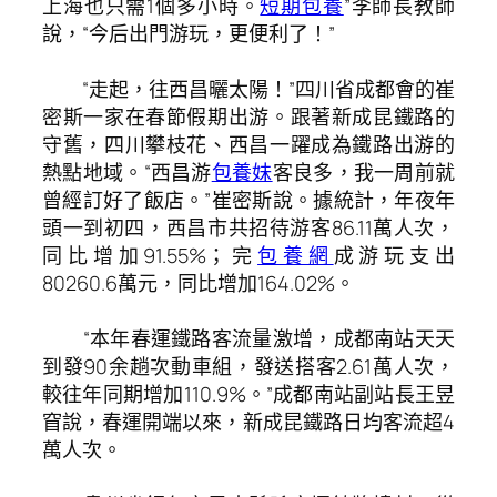
上海也只需1個多小時。
短期包養
”李師長教師
說，“今后出門游玩，更便利了！”
“走起，往西昌曬太陽！”四川省成都會的崔
密斯一家在春節假期出游。跟著新成昆鐵路的
守舊，四川攀枝花、西昌一躍成為鐵路出游的
熱點地域。“西昌游
包養妹
客良多，我一周前就
曾經訂好了飯店。”崔密斯說。據統計，年夜年
頭一到初四，西昌市共招待游客86.11萬人次，
同比增加91.55%；完
包養網
成游玩支出
80260.6萬元，同比增加164.02%。
“本年春運鐵路客流量激增，成都南站天天
到發90余趟次動車組，發送搭客2.61萬人次，
較往年同期增加110.9%。”成都南站副站長王昱
窅說，春運開端以來，新成昆鐵路日均客流超4
萬人次。