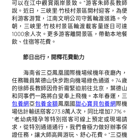
可以在江中觀賞兩岸景致。”游客朱師長教師
說。近日，三峽里·竹枝村景區開村迎客，為便
利游客游覽，江南文明公司守舊輪渡道路。今
朝，三峽里·竹枝村景區輪渡載客量逐日可達
1000余人次。更多游客離開景區，帶動本地餐
飲、住宿等花費。
節日出行，開釋花費動力
海南省三亞鳳凰國際機場候機年夜廳內，
任務職員葉德山快步跑向機場綠色通道。74歲
的徐師長教師因骨折需緊迫前往北京，葉德山
和同事們一路將白叟奉上飛機。本年春運，三
包養網
亞
包養金額
鳳凰國
甜心寶貝包養網
際機
場估計輸送搭客273.8萬人次，同比增加7.7%。
“老幼病殘孕等特別搭客可線上預定或現場請
求，從特別通道通行，我們會極力做好辦事保
證任務，讓大師高興游玩、舒心花費。”三亞機