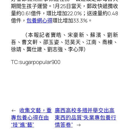
期間生孩子運營。1月25日當天，郵政快遞攬收
量約0.61億件，環比增加22.0%；送達量約0.48
億件，
包養網心得
環比增加33.3%。
（本報記者竇皓、宋豪新、蘇濱、劉新
吾、曹文軒、邵玉姿、范昊天、江南、喬棟、
徐靖、龔仕建、劉志強、李心萍）
TC:sugarpopular900
←
收集文藝，重
廣西高校多措并舉交出高
專包養心得在由
東西的品質“失業專包養行
“技”進“藝”
情答卷”
→