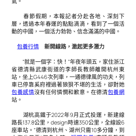
氣。
春節假期，本報記者分赴各地、深刻下
層，透過本年春運的點點滴滴，看到了一個活
動的中國，一個活力勃勃、信念滿滿的中國。
包養行情
新開線路，激起更多潛力
“就是一個字：快！”年夜年頭五，家住浙江
省德清縣武康街道的李師長教師離開杭州東
站，坐上G446次列車，一通德律風的功夫，列
車已停靠奚府裡過著狼狽不堪的生活，卻對她
包養感情
沒有任何憐憫和歉意。在德清
包養網
站。
湖杭高鐵于2022年9月正式投運，新建線
路長137.8公里，design時速350公里，全線設6
座車站。“德清到杭州、湖州只需10多分鐘，到