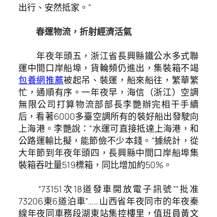
出行、安然抵家。”
春運物流，折射經濟活氣
年夜年頭五，浙江省長興縣鐵公水多式聯
運中間口岸船埠，貨輪頻仍進出，集裝箱不竭
包養網推薦
被起吊、裝運，船來船往，繁華繁
忙，通順有序。一年夜早，海信（浙江）空調
無限公司打算物流部部長李艷辦完相干手續
后，看著6000多臺空調所有的裝好船出發駛向
上海港。李艷說：“水運可直接抵達上海港，和
公路運輸比擬，能節儉不少本錢。”據統計，從
大年節到年夜年頭四，長興縣中間口岸船埠集
裝箱吞吐量519標箱，同比增加約50%。
“73151次18道發車開放電子訊號”“批准
73206東6道泊車”……山西省年夜同市的年夜秦
線年夜同車務段湖東站集控樓里，值班員黃文