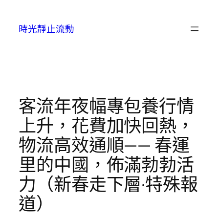
跳
至
時光靜止流動
主
要
內
容
客流年夜幅專包養行情
上升，花費加快回熱，
物流高效通順—— 春運
里的中國，佈滿勃勃活
力（新春走下層·特殊報
道）