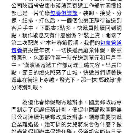
公司陜西省安康市漢濱區寄遞工作部竹園攬投
部已是一片忙碌
包養俱樂部
。裝卸、接受、分
揀、細排、打包后，一個個包裹正靜待被送到
客戶手中。下戰書2點多，快遞員陸續回到網
點，稍作歇息又有什麼關係？”裝上貨，開端了
第二次配送。“本年春節假期，我們的
包養管道
包養
攬投量年夜，一切快遞員廢棄休假，將黨
報黨刊、包裹郵件第一時光送到單元和用戶手
中。”漢濱區寄遞工作部司理王璐先容。早晨10
點，節日的燈火照亮了山城，快遞員們騎著快
遞車在街道上穿越。燈光下，那一抹“郵政綠”非
分特別刺眼。
為優化春節假期寄遞辦事，國度郵政局專
門制定了保證任務計劃，催促中國郵政團體無
限公司連續供給郵政廣泛辦事，領導重要快遞
企業離婚後，她可憐的女兒將來會做什麼？做
好春節假期辦事保證任務，公道設定節每日天