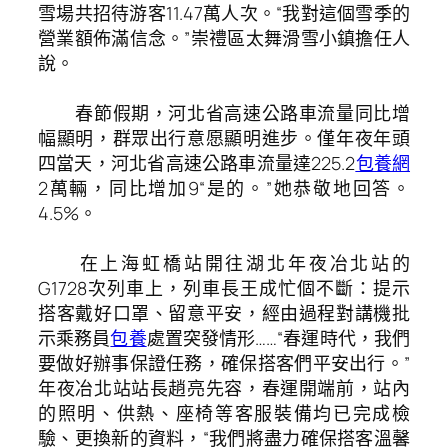
雪場共招待游客11.47萬人次。“我對這個雪季的
營業額佈滿信念。”崇禮區太舞滑雪小鎮擔任人
說。
春節假期，河北省高速公路車流量同比增
幅顯明，群眾出行意愿顯明進步。僅年夜年頭
四當天，河北省高速公路車流量達225.2
包養網
2萬輛，同比增加9“是的。”她恭敬地回答。
4.5%。
在上海虹橋站開往湖北年夜冶北站的
G1728次列車上，列車長王成忙個不斷：提示
搭客戴好口罩、留意平安，經由過程對講機批
示乘務員
包養
處置突發情形……“春運時代，我們
要做好辦事保證任務，確保搭客們平安出行。”
年夜冶北站站長趙亮先容，春運開端前，站內
的照明、供熱、座椅等客服裝備均已完成檢
驗、更換新的資料，“我們將盡力確保搭客溫馨