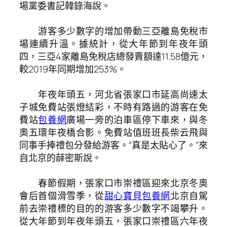
場黨委書記韓錄海說。
游客多少數字的增加帶動三亞離島免稅市
場連續升溫。據統計，從大年節到年夜年頭
四，三亞4家離島免稅店總發賣額達11.58億元，
較2019年同期增加253%。
年夜年頭五，河北省張家口市延高尚速太
子城免費站張燈結彩，不時有路過的游客在免
費站
包養網
廣場一旁的泊車區停下車來，與冬
奧五環年夜橋合影。免費站值班班長柴云飛與
同事手捧禮包分發給游客。“真是太貼心了。”來
自北京的薛密斯說。
春節假期，張家口市崇禮區迎來北京冬奧
會后首個滑雪季，從
甜心寶貝包養網
北京自駕
前去崇禮標的目的的游客多少數字不竭攀升。
從大年節到年夜年頭五，張家口崇禮區六年夜