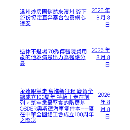
2026 年
溫州炒房團悄然來濱州 簽下
8 月 8
27份協定直奔泰台包養網心
得安
日
2026 年
退休不退場 70秀傳醫院費用
8 月 8
歲的他為病患出力為醫護分
憂
日
永遠跟黨走 奮進新征程 慶賀全
2026
總成立100周年·特稿丨走在前
年 8
列，筑牢黨最堅實的階層基
OSDER奧斯德汽車零件本——寫
月 8
在中華全國總工會成立100周年
日
之際③