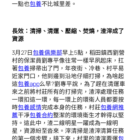
一點也
包養
不比城里差。
長效：清掃、清運、壓縮、焚燒，渣滓成了
資源
3月27日
包養俱樂部
早上5點，稻田鎮西劉營
村的保潔員劉專平像往常一樣早夙起床，扛
著
包養
掃帚出了門，年夜街、冷巷、村平易
近家門口，他到邊到沿地仔細打掃，為啥起
這
包養app
么早?劉專平說，為了趕在清運車
來之前將村莊所有的打掃完，渣滓處理任務
一環扣這一環，每一環上的環衛人員都要按
時
包養感情
完成本身的任務，村莊
包養網推
薦
干凈
包養合約
整潔的環境衛生才幹得以堅
持。這此中，渣二線明星一躍成為一線明
星，資源紛至沓來。滓清掃是渣滓清算任務
的第一個步驟，接下來，村里的渣滓要運
包