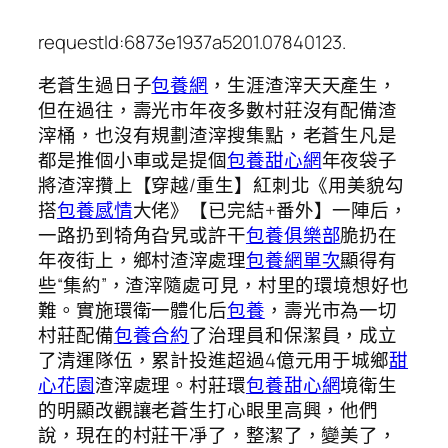
requestId:6873e1937a5201.07840123.
老蒼生過日子
包養網
，生涯渣滓天天產生，
但在過往，壽光市年夜多數村莊沒有配備渣
滓桶，也沒有規劃渣滓搜集點，老蒼生凡是
都是推個小車或是提個
包養甜心網
年夜袋子
將渣滓攢上【穿越/重生】紅刺北《用美貌勾
搭
包養感情
大佬》【已完結+番外】一陣后，
一路扔到犄角旮旯或許干
包養俱樂部
脆扔在
年夜街上，鄉村渣滓處理
包養網單次
顯得有
些“集約”，渣滓隨處可見，村里的環境想好也
難。實施環衛一體化后
包養
，壽光市為一切
村莊配備
包養合約
了治理員和保潔員，成立
了清運隊伍，累計投進超過4億元用于城鄉
甜
心花園
渣滓處理。村莊環
包養甜心網
境衛生
的明顯改觀讓老蒼生打心眼里高興，他們
說，現在的村莊干凈了，整潔了，變美了，