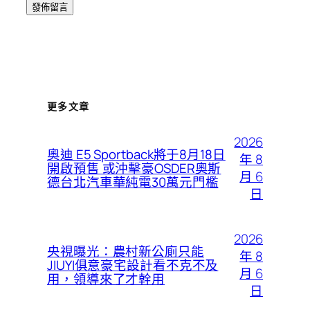
更多文章
2026
奧迪 E5 Sportback將于8月18日
年 8
開啟預售 或沖擊豪OSDER奧斯
月 6
德台北汽車華純電30萬元門檻
日
2026
央視曝光：農村新公廁只能
年 8
JIUYI俱意豪宅設計看不克不及
月 6
用，領導來了才幹用
日