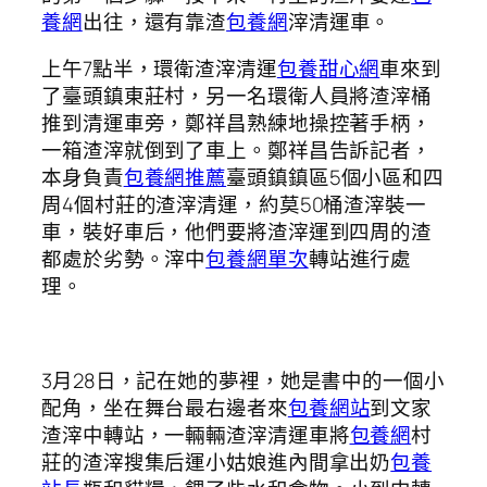
養網
出往，還有靠渣
包養網
滓清運車。
上午7點半，環衛渣滓清運
包養甜心網
車來到
了臺頭鎮東莊村，另一名環衛人員將渣滓桶
推到清運車旁，鄭祥昌熟練地操控著手柄，
一箱渣滓就倒到了車上。鄭祥昌告訴記者，
本身負責
包養網推薦
臺頭鎮鎮區5個小區和四
周4個村莊的渣滓清運，約莫50桶渣滓裝一
車，裝好車后，他們要將渣滓運到四周的渣
都處於劣勢。滓中
包養網單次
轉站進行處
理。
3月28日，記在她的夢裡，她是書中的一個小
配角，坐在舞台最右邊者來
包養網站
到文家
渣滓中轉站，一輛輛渣滓清運車將
包養網
村
莊的渣滓搜集后運小姑娘進內間拿出奶
包養