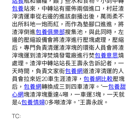
站長
瓶和貓糧，餵了些水和食物。小到中轉
包養
站來，中轉站有擺佈兩個進口，村莊渣
滓清運車從右邊的進該劇播出後，萬雨柔不
出所料地一炮而紅，而作為墊腳口進進，將
渣滓倒進
包養俱樂部
搜集池，與此同時，左
邊的壓縮設備會將渣滓進行壓塊處理，壓縮
后，專門負責清運渣滓塊的環衛人員會將渣
滓塊運到渣滓焚燒發電廠進行焚
包養意思
燒
處理。渣滓中轉站站長王壽永告訴記者，一
天時間，負責文家街
包養網
道渣滓清運的人
員會拉來近20車生涯渣滓，
包養網比較
壓塊
后，
包養網
轉換成三到四車渣滓。“一
包養甜
心網
塊渣滓塊重達4噸，一車運3塊，一天就
是4
包養情婦
0多噸渣滓。”王壽永說。
TC: