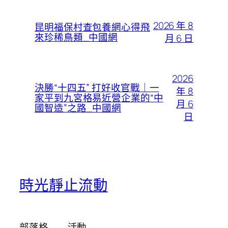
2026 年 8
昆明福保村查包養網心得飛
來珍稀鳥類_中國網
月 6 日
2026
決勝“十四五” 打好收官戰｜一
年 8
家平到九宮格易近營企業的“中
月 6
國智造”之路_中國網
日
時光靜止流動
部落格
活動