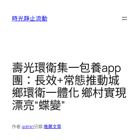
跳
至
時光靜止流動
主
要
內
容
壽光環衛集一包養app
團：長效+常態推動城
鄉環衛一體化 鄉村實現
漂亮“蝶變”
作者:
admin
分類:
推薦文章