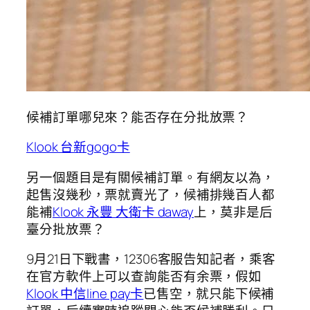
候補訂單哪兒來？能否存在分批放票？
Klook 台新gogo卡
另一個題目是有關候補訂單。有網友以為，
起售沒幾秒，票就賣光了，候補排幾百人都
能補
Klook 永豐 大衛卡 daway
上，莫非是后
臺分批放票？
9月21日下戰書，12306客服告知記者，乘客
在官方軟件上可以查詢能否有余票，假如
Klook 中信line pay卡
已售空，就只能下候補