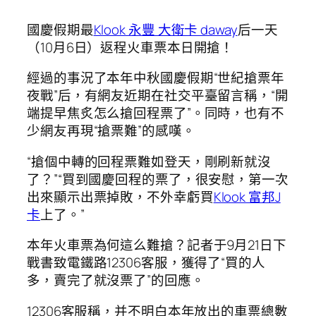
國慶假期最
Klook 永豐 大衛卡 daway
后一天
（10月6日）返程火車票本日開搶！
經過的事況了本年中秋國慶假期“世紀搶票年
夜戰”后，有網友近期在社交平臺留言稱，“開
端提早焦炙怎么搶回程票了”。同時，也有不
少網友再現“搶票難”的感嘆。
“搶個中轉的回程票難如登天，剛刷新就沒
了？”“買到國慶回程的票了，很安慰，第一次
出來顯示出票掉敗，不外幸虧買
Klook 富邦J
卡
上了。”
本年火車票為何這么難搶？記者于9月21日下
戰書致電鐵路12306客服，獲得了“買的人
多，賣完了就沒票了”的回應。
12306客服稱，并不明白本年放出的車票總數