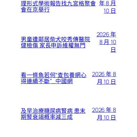
年 8 月
理形式學術報告找九宮格聚會
會在京舉行
10 日
2026 年
男童遭鄰居柴犬咬秀傳醫院
8 月 10
健檢傷 家長申訴維權無門
日
2026 年 8
看一條魚若何“查包養網心
得連續不斷”_中國網
月 10 日
2026 年 8
及早治療糖尿病腎病 患末
期腎衰竭概率減三成
月 10 日