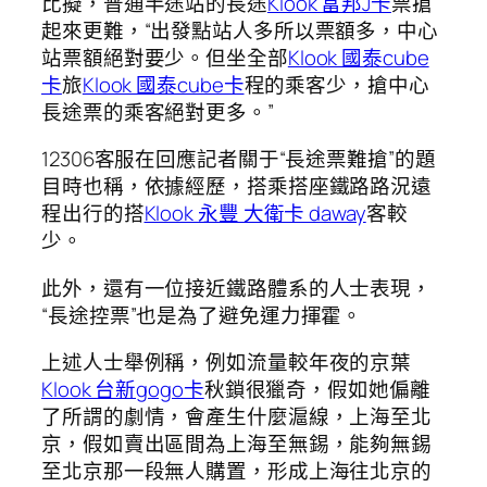
比擬，普通半途站的長途
Klook 富邦J卡
票搶
起來更難，“出發點站人多所以票額多，中心
站票額絕對要少。但坐全部
Klook 國泰cube
卡
旅
Klook 國泰cube卡
程的乘客少，搶中心
長途票的乘客絕對更多。”
12306客服在回應記者關于“長途票難搶”的題
目時也稱，依據經歷，搭乘搭座鐵路路況遠
程出行的搭
Klook 永豐 大衛卡 daway
客較
少。
此外，還有一位接近鐵路體系的人士表現，
“長途控票”也是為了避免運力揮霍。
上述人士舉例稱，例如流量較年夜的京葉
Klook 台新gogo卡
秋鎖很獵奇，假如她偏離
了所謂的劇情，會產生什麼滬線，上海至北
京，假如賣出區間為上海至無錫，能夠無錫
至北京那一段無人購置，形成上海往北京的