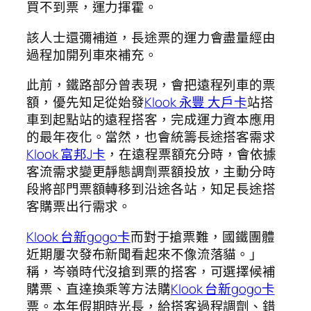
買不到票，運力揮霍。
該人士還彌補道，長途票的運力會盡量經由
過程加開列車來補充。
此前，鐵路部分曾表現，會把遠程列車的票
額，優先知足從始發
Klook 永豐 大戶卡
站搭
車到起點站的遠程搭客，完成運力資本應用
的最年夜化。當然，也會統籌長途搭客需求
Klook 富邦J卡
，在遠程票額充分時，會依據
客流需求變更靜態調劑票額投放，主動分時
段將部門票額轉移到沿途各站，知足長途搭
客購票出行需求。
Klook 台新gogo卡
而對于搶票難，國鐵團體
近期屢次發布新聞看起來不像流落貓。」
稱，岑嶺時代沒搶到票的搭客，可選擇候補
購票、直達換乘等方法購
Klook 台新gogo卡
票。本年假期時光長，給搭客過程調劑、錯