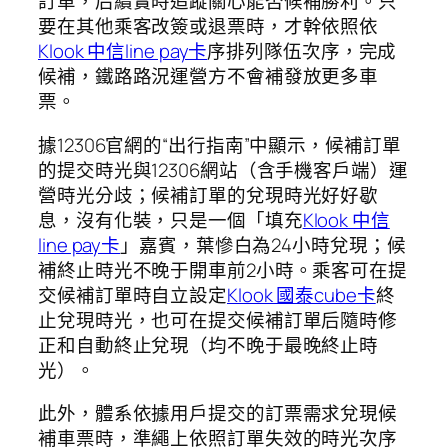
訂單，后續實時追蹤關心能否候補勝利。只
要在其他乘客改簽或退票時，才幹依照依
Klook 中信line pay卡
序排列隊伍次序，完成
候補，鐵路路況運營方不會補發放更多車
票。
據12306官網的“出行指南”中顯示，候補訂單
的提交時光與12306網站（含手機客戶端）運
營時光分歧；候補訂單的兌現時光好好歇
息，沒有化裝，只是一個「填充
Klook 中信
line pay卡
」嘉賓，葉慘白為24小時兌現；候
補終止時光不晚于開車前2小時。乘客可在提
交候補訂單時自立設定
Klook 國泰cube卡
終
止兌現時光，也可在提交候補訂單后隨時修
正和自動終止兌現（均不晚于最晚終止時
光）。
此外，體系依據用戶提交的訂票需求兌現候
補車票時，準繩上依照訂單失效的時光次序