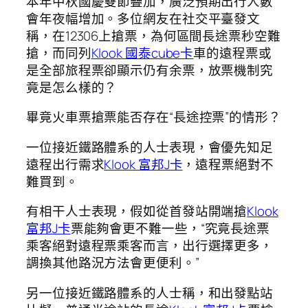
本年中秋國慶雙節疊加，廣泛預期出行人數
會年夜幅增加。多位網友在社交平臺發文
稱，在12306上搶票，為何區間長途票秒空難
搶，而同列
Klook 國泰cube卡
車的遠程票或
是全部旅程票卻顯示仍有余票，放票機制究
竟是怎么樣的？
畢竟火車票搶票能否存在“長途控票”的情形？
一位接近鐵路體系的人士表現，會優先知足
遠程出行需求
Klook 富邦J卡
，遠程票絕對不
難買到。
有相干人士表現，假如從首發站開端搶
Klook
富邦J卡
票能夠會更不難一些，“究竟長途票
乘客絕對遠程票乘客而言，出行選擇更多，
調換其他路況方法會更便利。”
另一位接近鐵路體系的人士稱，和出發點站