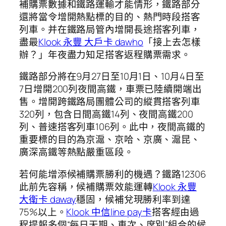
補購票數據和鐵路運輸才能情形，鐵路部分
還將當令增開熱點標的目的、熱門時段搭客
列車。并在鐵路局管內增開長途搭客列車，
盡最
Klook 永豐 大戶卡 dawho
「接上去怎樣
辦？」年夜盡力知足搭客返程購票需求。
鐵路部分將在9月27日至10月1日、10月4日至
7日增開200列夜間高鐵，車票已陸續開端出
售。增開跨鐵路局團體公司的縱貫搭客列車
320列，包含日間高鐵14列、夜間高鐵200
列、普速搭客列車106列。此中，夜間高鐵的
重要標的目的為京滬、京哈、京廣、滬昆、
廣深高鐵等熱點嚴重區段。
若何能增添候補購票勝利的機遇？鐵路12306
此前先容稱，候補購票效能運轉
Klook 永豐
大衛卡 daway
穩固，候補兌現勝利率到達
75%以上。
Klook 中信line pay卡
搭客經由過
程提報多個“每日天期、車次、席別”組合的候