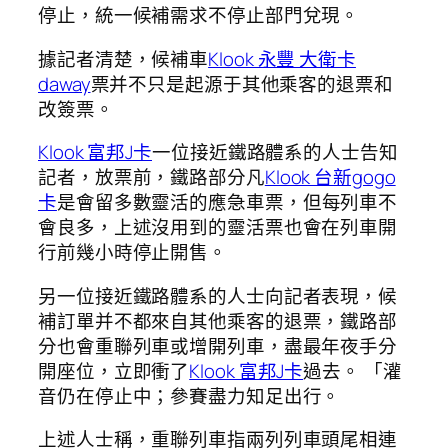
停止，統一候補需求不停止部門兌現。
據記者清楚，候補車
Klook 永豐 大衛卡
daway
票并不只是起源于其他乘客的退票和
改簽票。
Klook 富邦J卡
一位接近鐵路體系的人士告知
記者，放票前，鐵路部分凡
Klook 台新gogo
卡
是會留多數靈活的應急車票，但每列車不
會良多，上述沒用到的靈活票也會在列車開
行前幾小時停止開售。
另一位接近鐵路體系的人士向記者表現，候
補訂單并不都來自其他乘客的退票，鐵路部
分也會重聯列車或增開列車，盡最年夜手分
開座位，立即衝了
Klook 富邦J卡
過去。 「灌
音仍在停止中；參賽盡力知足出行。
上述人士稱，重聯列車指兩列列車頭尾相連