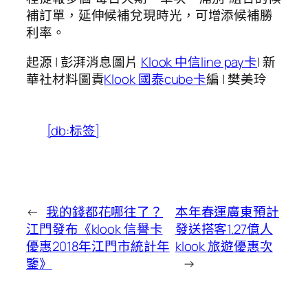
補訂單，延伸候補兌現時光，可增添候補勝
利率。
起源 | 彭湃消息圖片
Klook 中信line pay卡
| 新
華社材料圖責
Klook 國泰cube卡
編 | 樊美玲
[db:标签]
←
我的錢都花哪往了？
本年春運廣東預計
江門發布《klook 信譽卡
發送搭客1.27億人
優惠2018年江門市統計年
klook 旅遊優惠次
鑒》
→