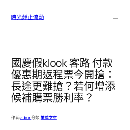
跳
至
時光靜止流動
主
要
內
容
國慶假klook 客路 付款
優惠期返程票今開搶：
長途更難搶？若何增添
候補購票勝利率？
作者:
admin
分類:
推薦文章