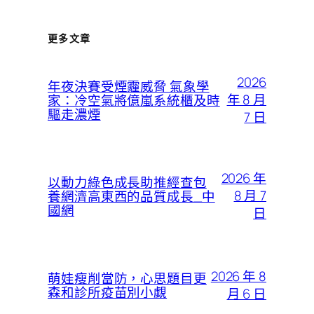
更多文章
2026
年夜決賽受煙霾威脅 氣象學
年 8 月
家：冷空氣將億嵐系統櫃及時
驅走濃煙
7 日
2026 年
以動力綠色成長助推經查包
8 月 7
養網濟高東西的品質成長_中
國網
日
2026 年 8
萌娃瘦削當防，心思題目更
森和診所疫苗別小覷
月 6 日