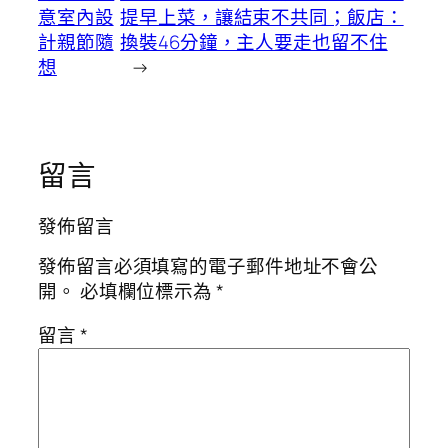
意室內設
提早上菜，讓結束不共同；飯店：
計親節隨
換裝46分鐘，主人要走也留不住
想
→
留言
發佈留言
發佈留言必須填寫的電子郵件地址不會公
開。
必填欄位標示為
*
留言
*