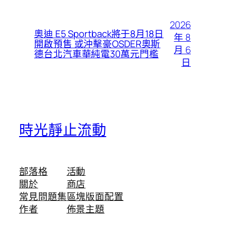
2026
奧迪 E5 Sportback將于8月18日
年 8
開啟預售 或沖擊豪OSDER奧斯
月 6
德台北汽車華純電30萬元門檻
日
時光靜止流動
部落格
活動
關於
商店
常見問題集
區塊版面配置
作者
佈景主題