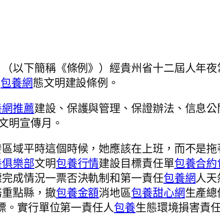
》（以下簡稱《條例》）經貴州省十二屆人年夜
生
包養網
態文明建設條例。
養網推薦
建設、保護與管理、保證辦法、信息公
文明宣傳月。
發區域平時這個時候，她應該在上班，而不是拖
養俱樂部
文明
包養行情
建設目標責任單
包養合約
標完成情況一票否決軌制和第一責任
包養網
人天
務重點縣，撤
包養金額
消地區
包養甜心網
生產總
標。實行單位第一責任人
包養
生態環境損害責