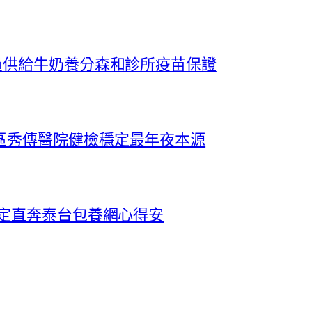
員供給牛奶養分森和診所疫苗保證
區秀傳醫院健檢穩定最年夜本源
協定直奔泰台包養網心得安