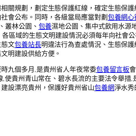
據相關規劃，劃定生態保護紅線，確定生態保護
向社會公布。同時，各級當局應當對劃
包養網心
、叢林公園、
包養
濕地公園、集中式飲用水源
上。各區域的生態文明建設情況必須每年向社會
生態文
包養站長
明違法行為查處情況、生態保護
態文明建設供給方便。
時九個多月,是貴州省人年夜常委
包養留言板
線,使貴州青山常在、碧水長流的主要法令舉措,
、建設漂亮貴州，保護好貴州省山
包養網
淨水秀