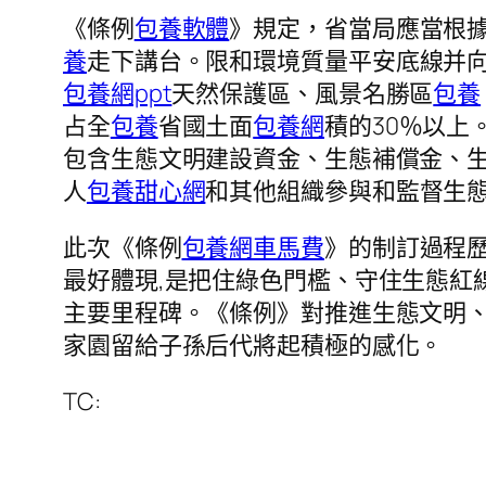
《條例
包養軟體
》規定，省當局應當根
養
走下講台。限和環境質量平安底線并
包養網ppt
天然保護區、風景名勝區
包養
占全
包養
省國土面
包養網
積的30％以
包含生態文明建設資金、生態補償金、
人
包養甜心網
和其他組織參與和監督生
此次《條例
包養網車馬費
》的制訂過程歷
最好體現,是把住綠色門檻、守住生態紅
主要里程碑。《條例》對推進生態文明
家園留給子孫后代將起積極的感化。
TC: