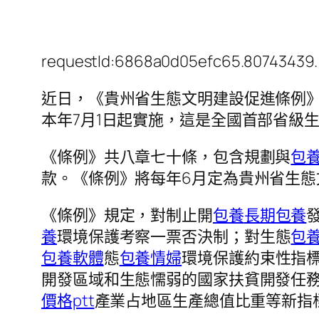
requestId:6868a0d05efc65.80743439.
近日，《貴州省生態文明建設促進條例
本年7月1日起實施，這是全國首部省級
《條例》共八章七十條，包含規劃與
包
款。《條例》將每年6月定為貴州省生態
《條例》規定，對制止開
包養
長期包養
養
環境保護考察一票否決制；對生態
包
包養軟體
態
包養情婦
環境保護約束性指
開發區域和生態懦弱的國家扶貧開發任
價格ptt
產業占地區生產總值比重等新指