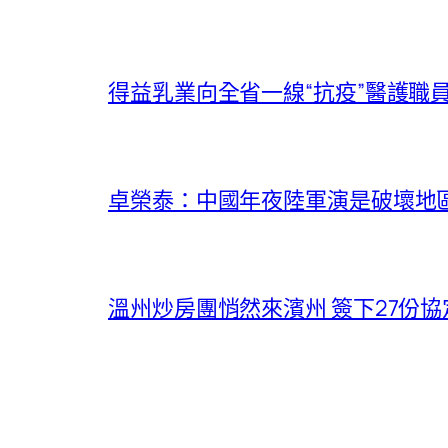
得益乳業向全省一線“抗疫”醫護職
卓榮泰：中國年夜陸軍演是破壞地
溫州炒房團悄然來濱州 簽下27份