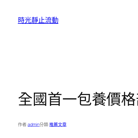
跳
至
時光靜止流動
主
要
內
容
全國首一包養價格
作者:
admin
分類:
推薦文章