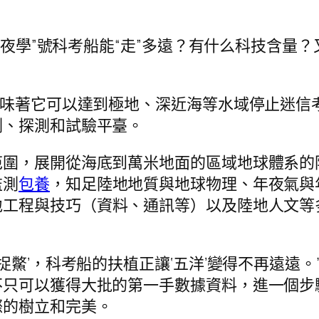
山年夜學”號科考船能“走”多遠？有什么科技含量
意味著它可以達到極地、深近海等水域停止迷信
測、探測和試驗平臺。
范圍，展開從海底到萬米地面的區域地球體系的
監測
包養
，知足陸地地質與地球物理、年夜氣與
地工程與技巧（資料、通訊等）以及陸地人文等
捉鱉’，科考船的扶植正讓‘五洋’變得不再遠遠
不只可以獲得大批的第一手數據資料，進一個步
際的樹立和完美。