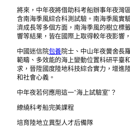
將來，中年夜將借助科考船辦事年夜灣
含南海季風綜合科測試驗。南海季風實驗
濟成長等多個方面，南海季風的樹立標籤
響等結果，皆在國際上取得較年夜影響
中國迷信院
包養
院士、中山年夜黌舍長
範疇、多效能的海上變動位置科研平臺
求，晉陞國度陸地科技綜合實力，增進
和社會心義。
中年夜若何應用這一“海上試驗室”？
繚繞科考船完美課程
培育陸地立異型人才后備隊