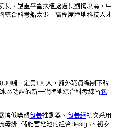
院長、嚴重平臺扶植處處長劉梅以為，中
國綜合科考船太少、高程度陸地科技人才
約6800噸。定員100人，額外職員編制下矜
地冰區功課的新一代陸地綜合科考練習
包
轉展轉低噪聲
包養
推動器、
包養網
初次采用
排+儲能蓄電池的組合design、初次