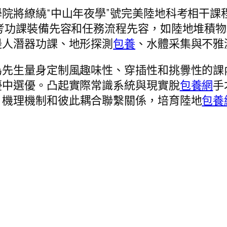
院將繚繞“中山年夜學”號完美陸地科考相干課
考功課裝備先容和任務流程先容，如陸地堆積物
邊人潛器功課、地形探測
包養
、水體采集與不雅
先生量身定制風趣味性、穿插性和挑釁性的課內
優中選優。凸起實際常識系統與現實脫
包養網
手
、機理機制和彼此耦合聯繫關係，培育陸地
包養