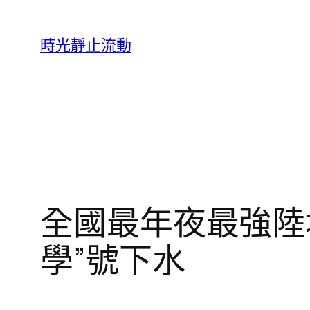
跳
至
時光靜止流動
主
要
內
容
全國最年夜最強陸
學”號下水