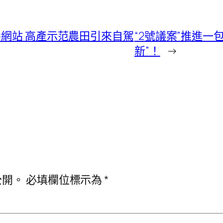
養網站 高產示范農田引來自駕
“2號議案”推進一
新”！
→
公開。
必填欄位標示為
*