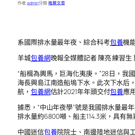
作者:
admin
分類:
推薦文章
系國際排水量最年夜、綜合科考
包養
機
羊城
包養網
晚報全媒體記者 陳亮 練習生
“船楫為輿馬，巨海化夷庚。”28日，我國最
海長興島江南造船塢下水。此次下水后，
航，
包養網
估計2021年年頭交付
包養
應
據悉，“中山年夜學”號是我國排水量最年
排水量約6800噸、船主114.3米，具
中國迷信
包養
院院士、南邊陸地迷信與