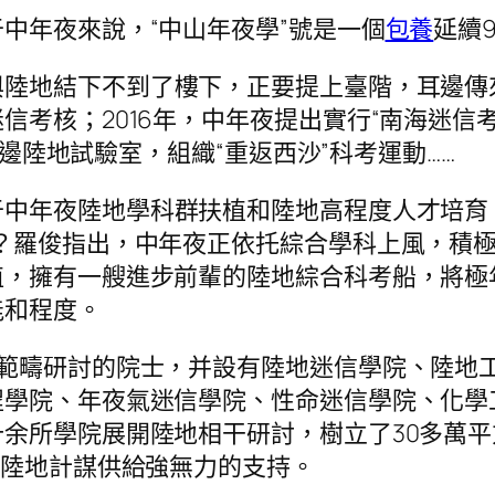
中年夜來說，“中山年夜學”號是一個
包養
延續9
陸地結下不到了樓下，正要提上臺階，耳邊傳來
信考核；2016年，中年夜提出實行“南海迷信
植南邊陸地試驗室，組織“重返西沙”科考運動……
于中年夜陸地學科群扶植和陸地高程度人才培育
？羅俊指出，中年夜正依托綜合學科上風，積
植，擁有一艘進步前輩的陸地綜合科考船，將極
能和程度。
干範疇研討的院士，并設有陸地迷信學院、陸地
程學院、年夜氣迷信學院、性命迷信學院、化學
余所學院展開陸地相干研討，樹立了30多萬
來陸地計謀供給強無力的支持。