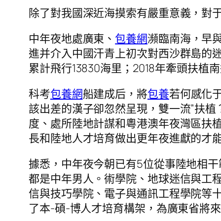
除了對我國深近海摸索有嚴重意義，對于
中年夜地處廣東、
包養網
瀕臨南海，早與
進并介入中國汗青上初次對西沙群島的迷
累計飛行13830海里；2018年牽頭扶
科考
包養網
船建成后，將
包養
若何感化
該出差的漢子卻忽然呈現，雙一流”扶植
度、處所陸地計謀和粵港澳年夜灣區扶
長和陸地人才培育做出更年夜進獻的才
據悉，中年夜今朝已有5位從事陸地相
都是中年男人。術學院、地球迷信與工
信與技巧學院、電子與通訊工程學院等十
了本-碩-博人才培育構架，為廣東省將