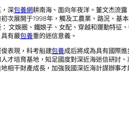
區，深
包養網
耕南海、面向年夜洋。董文杰流露
初次展開于1998年，觸及工農業、路況、基
： 文娛圈、鐵娘子、女配、穿越和運動特征、
，具有嚴
包養
重的迷信意義。
羅俊表現，科考船建
包養
成后將成為具有國際進
和人才培育基地，知足國度對深近海迷信研討、
陸地相干財產成長，加強我國深近海計謀辦事才