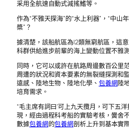
采用全航速自動式減搖鰭等。
作為“不雅天探海”的“水上利器”，“中
槳”？
據清楚，該船航區為I2類無窮航區，這
科群供給進步前輩的海上變動位置不雅
同時，它可以或許在航路周邊數百公里
周遭的狀況和資本要素的無裂縫探測和
遠感、陸地生物、陸地化學、
包養網
陸
培育需求。
“毛主席有詞曰‘可上九天攬月，可下五洋
現，經由過程科考船的實驗考核，黌舍
數據
包養網
的
包養網
剖析上升到基本實