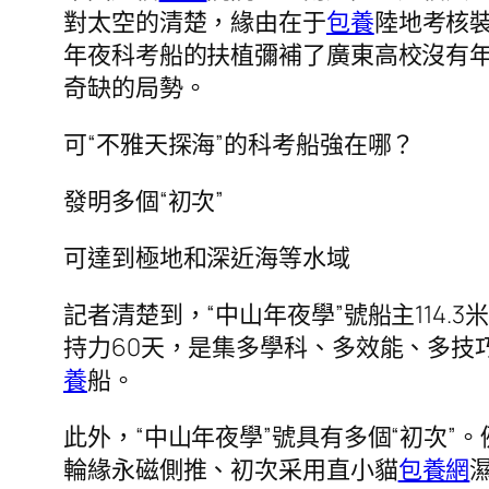
對太空的清楚，緣由在于
包養
陸地考核
年夜科考船的扶植彌補了廣東高校沒有
奇缺的局勢。
可“不雅天探海”的科考船強在哪？
發明多個“初次”
可達到極地和深近海等水域
記者清楚到，“中山年夜學”號船主114.3米
持力60天，是集多學科、多效能、多技
養
船。
此外，“中山年夜學”號具有多個“初次”
輪緣永磁側推、初次采用直小貓
包養網