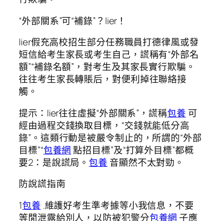
“外部關系”可“補錄”？lier！
lier假充高校招生部分任務職員打德律風或發
短信給考生家長或考生自己，謊稱有“外部名
額”“補錄名額”，對考生及其家長實行欺騙。
往往考生家長轉賬后，對便利掉往聯絡接
觸。
提示：lier往往虛擬“外部關系”，謊稱
包養
可
經由過程交錢換取目標，“交錢就能低分高
錄”。這類行動是被嚴令制止的，所謂的“外部
目標”“
包養網
點招目標”及“打算外目標”都概
要2：是說謊局。
包養
音顯然不太對勁。
防說謊指南
1
包養
.維護好考生準考據等小我信息，不要
等閒泄露給別人，以防被犯警分
包養網
子應