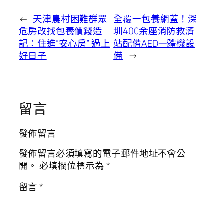
←
天津農村困難群眾
全覆一包養網蓋！深
危房改找包養價錢造
圳400余座消防救濟
記：住進“安心房” 過上
站配備AED一體機設
好日子
備
→
留言
發佈留言
發佈留言必須填寫的電子郵件地址不會公
開。
必填欄位標示為
*
留言
*