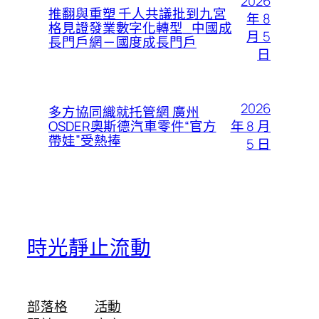
2026
推翻與重塑 千人共議批到九宮
年 8
格見證發業數字化轉型_中國成
月 5
長門戶網－國度成長門戶
日
2026
多方協同織就托管網 廣州
年 8 月
OSDER奧斯德汽車零件“官方
帶娃”受熱捧
5 日
時光靜止流動
部落格
活動