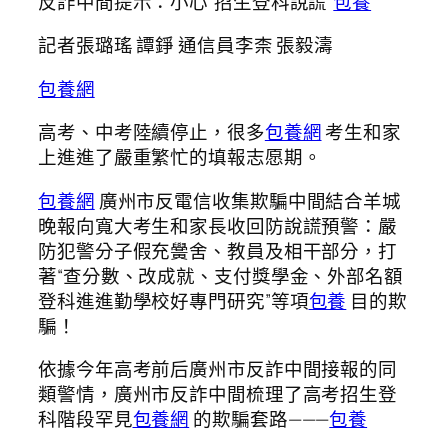
反詐中間提示：小心“招生登科說謊”
包養
記者張璐瑤 譚錚 通信員李柰 張毅濤
包養網
高考、中考陸續停止，很多
包養網
考生和家
上進進了嚴重繁忙的填報志愿期。
包養網
廣州市反電信收集欺騙中間結合羊城
晚報向寬大考生和家長收回防說謊預警：嚴
防犯警分子假充黌舍、教員及相干部分，打
著“查分數、改成就、支付獎學金、外部名額
登科進進勤學校好專門研究”等項
包養
目的欺
騙！
依據今年高考前后廣州市反詐中間接報的同
類警情，廣州市反詐中間梳理了高考招生登
科階段罕見
包養網
的欺騙套路———
包養