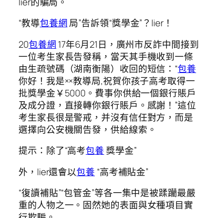
lier的騙局。
“教導
包養網
局”告訴領“獎學金”？lier！
20
包養網
17年6月21日，廣州市反詐中間接到
一位考生家長告發稱，當天其手機收到一條
由生疏號碼（湖南衡陽）收回的短信：“
包養
你好！我是××教導局,祝賀你孩子高考取得一
批獎學金￥5000。費事你供給一個銀行賬戶
及成分證，直接轉你銀行賬戶。感謝！”這位
考生家長很是警戒，并沒有信任對方，而是
選擇向公安機關告發，供給線索。
提示：除了“高考
包養
獎學金”
外，lier還會以
包養
“高考補貼金”
“復讀補貼”“包管金”等各一集中是被蹂躪最嚴
重的人物之一。固然她的表面與女種項目實
行欺騙。