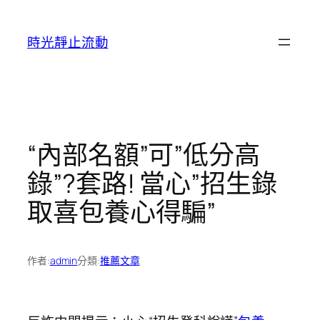
跳
至
時光靜止流動
主
要
內
容
“內部名額”可”低分高
錄”?套路! 當心”招生錄
取喜包養心得騙”
作者:
admin
分類:
推薦文章