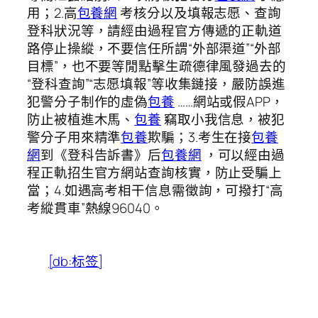
用；2.高
包養網
考核分以及填報志愿、查詢
登科狀況等，請經由過程官方傳遞的正軌道
路停止操縱，不要信任所謂“外部渠道”“外部
目標”，也不要等閒點擊生疏德律風發過去的
“登科查詢”“志愿填報”等收集鏈接，嚴防誤進
犯警分子制作的虛偽
包養
……網站或假APP，
防止被植進木馬、
包養
竊取小我信息，被犯
警分子用來精準
包養
欺騙；3.考生在接
包養
網
到《登科告訴書》后
包養網
，可以經由過
程正軌招生官方網站查詢核實，防止受騙上
當；4.如遇高考相干信息需徵詢，可撥打“高
考縱貫車”熱線96040。
[db:标签]