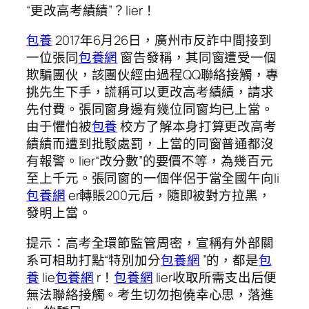
“更改高考績績”？lier！
包養
2017年6月26日，廣州市反詐中間接到
一位張同
包養網
窗告發稱，其同窗遭受一個
欺騙團伙，該團伙經由過程QQ聯絡接觸，專
挑先生下手，謊稱可以更改高考績績，請求
先付費。張同窗身邊有幾位同窗均已上當。
由于懼怕被
包養
校方了解本身打算更改高考
績績而遭到批駁處罰，上當的同窗普通都沒
有報警。lier“改分數”的要價不等，為幾百元
至上千元。張同窗的一個伴侶于當全國午向li
包養網
er轉賬200元后，隨即被對方拉黑，
發明上當。
提示：高考全環節監管周密，宣稱有外部關
系可相助打點“特別加分
包養網
”的，都是
包
養
lie
包養網
r！
包養網
lier收取所需支出后便
無法聯絡接觸。考生切勿抱僥幸心思，落進