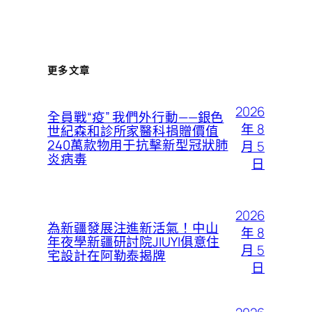
更多文章
2026
全員戰“疫” 我們外行動——銀色
年 8
世紀森和診所家醫科捐贈價值
240萬款物用于抗擊新型冠狀肺
月 5
炎病毒
日
2026
為新疆發展注進新活氣！中山
年 8
年夜學新疆研討院JIUYI俱意住
月 5
宅設計在阿勒泰揭牌
日