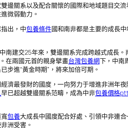
就雙邊關系以及配合關懷的國際和地域題目交流
注進微弱動力。
席指出，中
包養條件
國和南非都是主要的成長中
。中南建交25年來，雙邊關系完成跨越式成長
度。在兩國元首的親身擘畫
台灣包養網
下，中南
已步進“黃金時期”，將來加倍可期。
洲經濟最發財的國度，一向努力于增進非洲年夜
人
早已超越雙邊關系范疇，成為中非
包養價格pt
護寬
包養
大成長中國度配合好處、引領中非連合
使非洲受害。