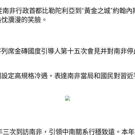
！”從南非行政首都比勒陀利亞到“黃金之城”約翰
熱忱瀰漫的笑臉。
將列席金磚國度引導人第十五次會見并對南非停
別設定高規格冷遇，表達南非當局和國民對習近
2018年三次到訪南非，引領中南關系行穩致遠。本