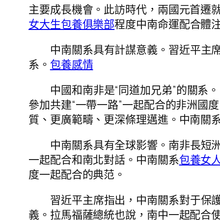
主要成長機會。此訪時代，兩國元首遷
女大生包養俱樂部
程度中南命運配合體
中南關系具有計謀意義。習近平主
系。
包養感情
中國和南非是“同道加兄弟”的關系
參加共建“一帶一路”一起配合的非洲國
質、更廣範疇、更深條理邁進。中南關系
中南關系具有全球影響。南非長短
一起配合和南北對話。中南關系
包養女
度一起配合的典范。
習近平主席指出，中南關系對于保
義。拉馬福薩總統也說，南中一起配合