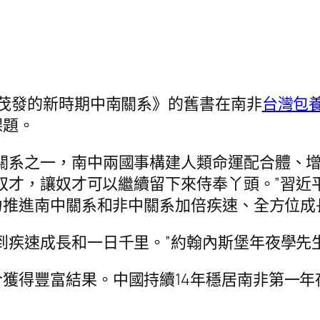
欣茂發的新時期中南關系》的舊書在南非
台灣包
課題。
關系之一，南中兩國事構建人類命運配合體、增
奴才，讓奴才可以繼續留下來侍奉丫頭。”習近平
力推進南中關系和非中關系加倍疾速、全方位成
到疾速成長和一日千里。”約翰內斯堡年夜學先
獲得豐富結果。中國持續14年穩居南非第一年