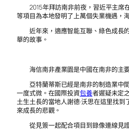
2015年拜訪南非前夜，習近平主席
等項目為本地發明了上萬個失業機遇，海
近年來，適應智能互聯、綠色成長
華的故事。
海信南非產業園是中國在南非的主
亞特蘭蒂斯已經是南非的制造業中間
一度式微。在國際投資
包養
者遲疑未定
土生土長的當地人謝德·沃思在這里找到
來成長的悲觀。
從見簽一起配合項目到錄像連線見證首