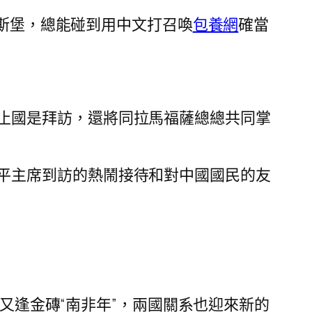
內斯堡，總能碰到用中文打召喚
包養網
確當
止國是拜訪，還將同拉馬福薩總總共同掌
平主席到訪的熱鬧接待和對中國國民的友
年又逢金磚“南非年”，兩國關系也迎來新的