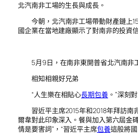
北汽南非工場的生長與成長。
今朝，北汽南非工場帶動財產鏈上1
國企業在當地建廠顯示了對南非的投資
5月9日，在南非東開普省北汽南非
相知相親好兄弟
“人生樂在相貼心
長期包養
。”深刻
習近平主席2015年和2018年拜
爾韋對此印象深入。餐與加入第六屆金磚
情是要害詞”，“習近平主席
包養
這般將國