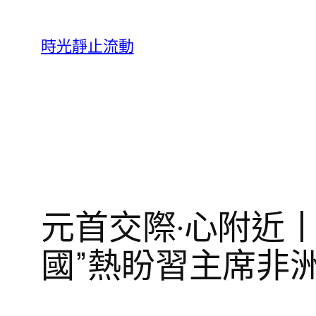
跳
至
時光靜止流動
主
要
內
容
元首交際·心附近丨
國”熱盼習主席非