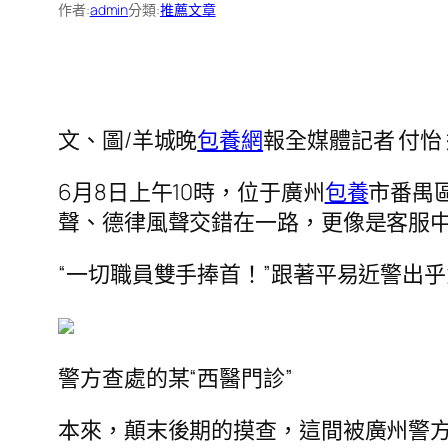
作者:
admin
分類:
推薦文章
文、圖/羊城晚
包養網
報全媒體記者 付怡 
6月8日上午10時，位于廣州
包養
市番禺
聲、德律風聲交錯在一路，更像是客服
“一切職員雙手捧首！”跟著平易近警出
警方查處的某“西醫門診”
本來，顛末後期的摸查，這間被廣州警方特