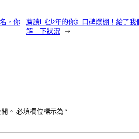
改名，你
薦讀|《少年的你》口碑爆棚！給了我
解一下狀況
→
公開。
必填欄位標示為
*