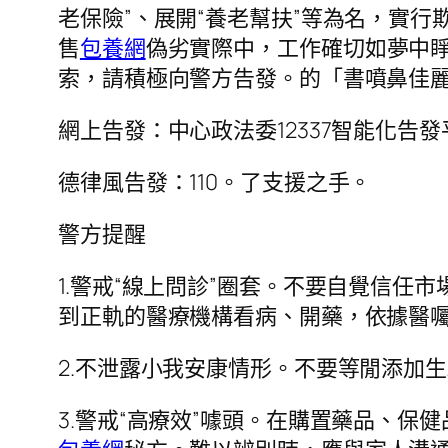
老保險”、展開“養老幫扶”等為名，實
售
包養網
偽劣實際中，工作確切如夢中
索，請積極向警方告發。的「書噴鼻佳
網上告發：中心政法委12337智能化告
德律風告發：110。了支援之手。
警方提醒
1.警戒“線上問診”圈套。不要自覺信任
到正軌的醫療機構看病、開藥，依據醫
2.不泄露小我安康情形。不要等閒添加
3.警戒“高療效”噱頭。在購置藥品、