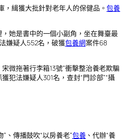
倉庫，緝獲大批針對老年人的保健品。
包養
裡，她是書中的一個小副角，坐在舞臺最
法嫌疑人552名，破獲
包養網
案件68
宋微拖著行李箱13號”衝擊整治養老欺騙
犯法嫌疑人301名，查封“門診部”“攝
物”、傳播鼓吹“以房養老”
包養
、代辦“養