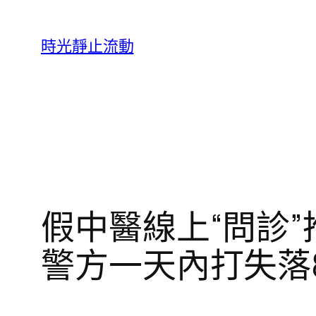
跳
至
時光靜止流動
主
要
內
容
假中醫線上“問診
警方一天內打失落