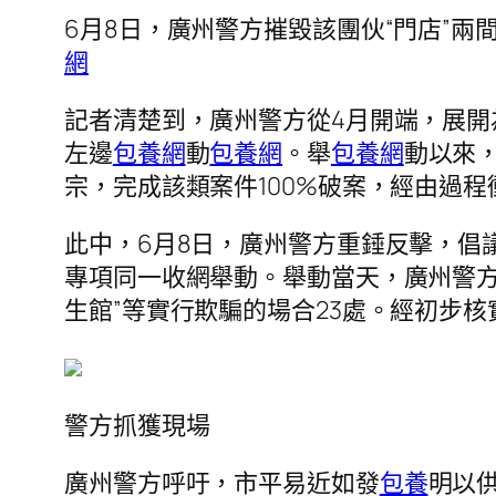
6月8日，廣州警方摧毀該團伙“門店”
網
記者清楚到，廣州警方從4月開端，展
左邊
包養網
動
包養網
。舉
包養網
動以來，
宗，完成該類案件100%破案，經由過程
此中，6月8日，廣州警方重錘反擊，倡
專項同一收網舉動。舉動當天，廣州警方多
生館”等實行欺騙的場合23處。經初步核
警方抓獲現場
廣州警方呼吁，市平易近如發
包養
明以供