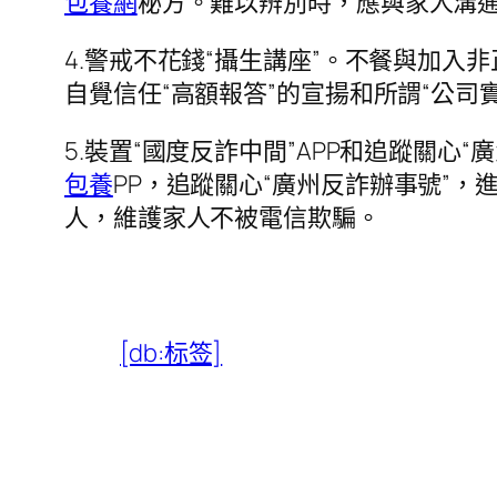
包養網
秘方。難以辨別時，應與家人溝
4.警戒不花錢“攝生講座”。不餐與加入非
自覺信任“高額報答”的宣揚和所謂“公司
5.裝置“國度反詐中間”APP和追蹤關心“
包養
PP，追蹤關心“廣州反詐辦事號”，
人，維護家人不被電信欺騙。
[db:标签]