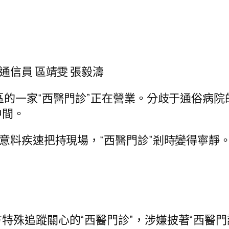
通信員 區靖雯 張毅濤
區的一家“西醫門診”正在營業。分歧于通俗病院
中間。
乎意料疾速把持現場，“西醫門診”剎時變得寧靜
殊追蹤關心的“西醫門診”，涉嫌披著“西醫門