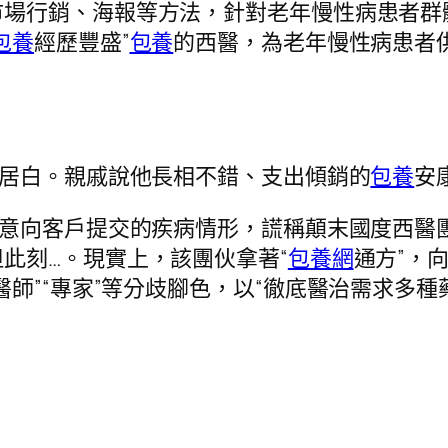
市場行銷、海報等方法，針對老年慢性病患者群
包養
經歷豐盛”
包養
的西醫，為老年慢性病患者
陳居白。親戚說他長相不錯、支出傾銷的
包養
安
集意向客戶提交的疾病情形，謊稱顛末國度西醫
但此刻…。現實上，該團伙拿著“
包養網
通方”，
師”“專家”等分歧腳色，以“徹底醫治需求多