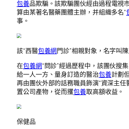
包養
品欺騙。該欺騙團伙經由過程電視
算由某著名醫藥團體主辦，并組織多名“
事。
該“西醫
包養網
門診”相親對象，名字叫
在
包養網
“問診”經過歷程中，該團伙搜
給一人一方、量身訂造的醫治
包養
計劃
再由團伙外部的話務職員飾演“資深主任醫
置公司產物，從而攫
包養
取高額收益。
保健品