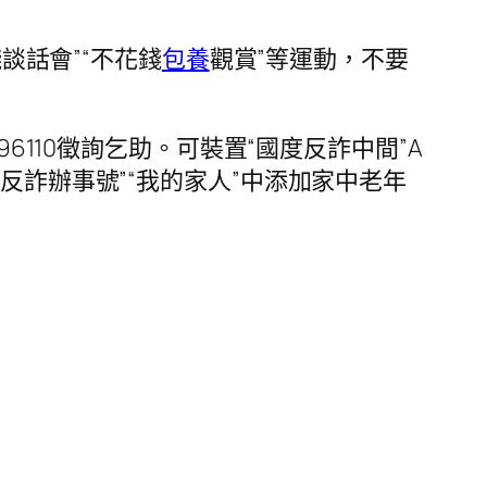
談話會”“不花錢
包養
觀賞”等運動，不要
6110徵詢乞助。可裝置“國度反詐中間”A
反詐辦事號”“我的家人”中添加家中老年