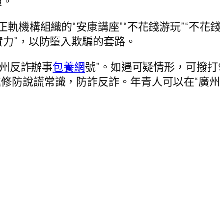
通。
正軌機構組織的“安康講座”“不花錢游玩”“不花錢
實力”，以防墮入欺騙的套路。
廣州反詐辦事
包養網
號”。如遇可疑情形，可撥打9
進修防說謊常識，防詐反詐。年青人可以在“廣州