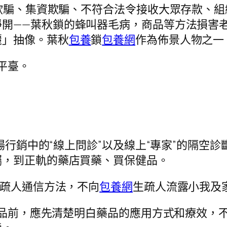
行欺騙、集資欺騙、不符合法令接收大眾存款、
睜開——葉秋鎖的蜂叫器毛病，商品等方法損害
麗」抽像。葉秋
包養
鎖
包養網
作為佈景人物之一
發平臺。
市場行銷中的“線上問診”以及線上“專家”的隔
囑，到正軌的藥店買藥、買保健品。
生疏人通信方法，不向
包養網
生疏人流露小我及
保健品前，應先清楚明白藥品的應用方式和療效