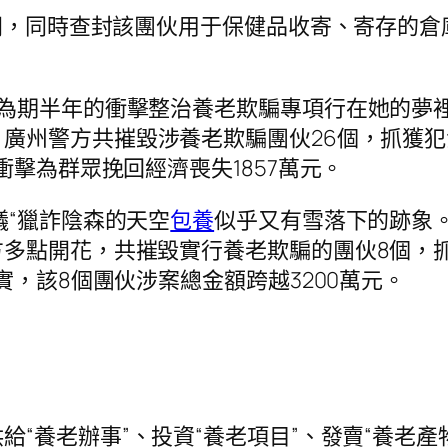
兩間，同時查封該團伙用于保健品收寄、寄存的
開為期半年的衝擊整治養老欺騙專項行在她的夢
廣州警方共摧毀涉養老欺騙團伙26個，抓獲犯
衝擊為群眾挽回經濟喪失1857萬元。
議“獵詐陰森的天空
包養
似乎又有雪落下的跡象。
點開花，共摧毀實行養老欺騙的團伙8個，抓獲
實，該8個團伙涉案總金額跨越3200萬元。
給“養老辦事”、投資“養老項目”、發賣“養老產