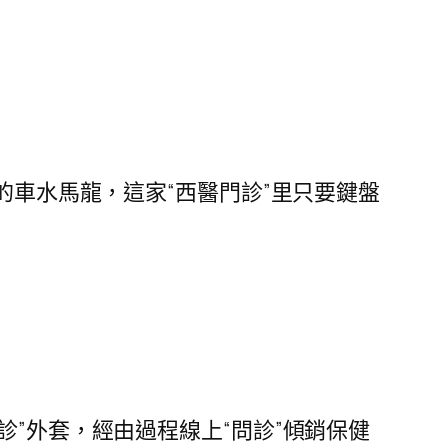
的車水馬龍，這家“西醫門診”里只要鍵盤
。
診”外套，經由過程線上“問診”傾銷保健