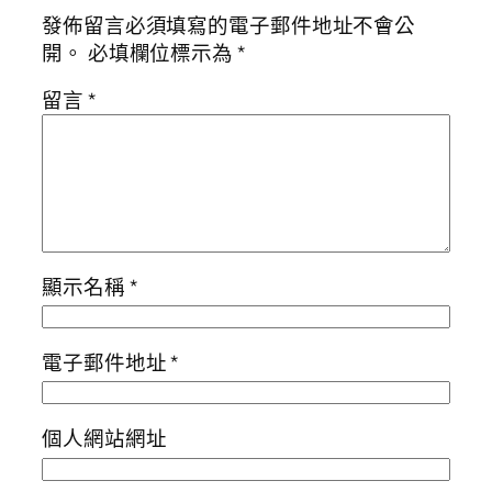
發佈留言必須填寫的電子郵件地址不會公
開。
必填欄位標示為
*
留言
*
顯示名稱
*
電子郵件地址
*
個人網站網址