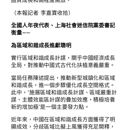
品質成長和高程度開放。
（本報記者 李嘉寶收拾）
全國人年夜代表、上海社會迷信院黨委書記
衡量——
為區域和諧成長進獻聰明
實行區域和諧成長計謀，關乎中國經濟成長
全局，對推動中國式古代化扶植意義嚴重。
當局任務陳述提出，推動新型城鎮化和區域
和諧成長，進一個步驟優化成長空間格式。
此中，“施展區域和諧成長計謀、區域嚴重計
謀、主體效能區計謀的疊加效應，積極培養
新的增加極”是一個主要發力點。
近年來，中國在區域和諧成長方面獲得了明
顯成效，分歧區域比擬上風獲得充足開釋，