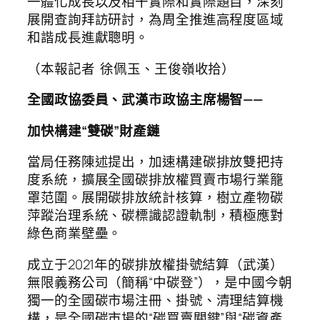
一體化成長以及相干實際和實際題目，深刻
展開查詢拜訪研討，為周全推進高程度區域
和諧成長進獻聰明。
（本報記者 徐佩玉、王俊嶺收拾）
全國政協委員、武漢市政協主席楊智——
加快構建“雙碳”財產鏈
當局任務陳述提出，加速構建碳排放雙把持
度系統，擴展全國碳排放權買賣市場行業籠
罩范圍。展開碳排放統計核算，樹立產物碳
萍蹤治理系統、碳標識認證軌制，積極應對
綠色商業壁壘。
成立于2021年的碳排放權掛號結算（武漢）
無限義務公司（簡稱“中碳登”），是中國今朝
獨一的全國碳市場注冊、掛號、清理結算機
構，是全國碳市場的“碳買賣關鍵”與“碳資產