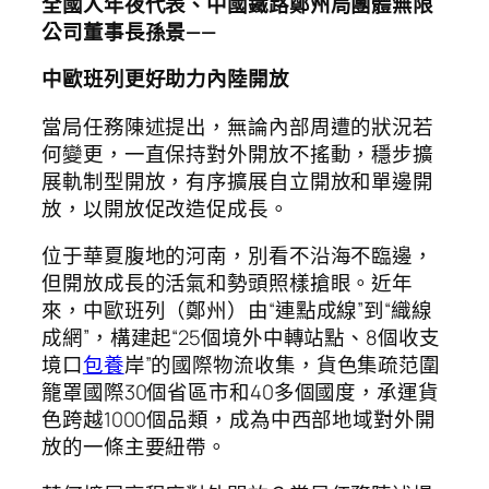
全國人年夜代表、中國鐵路鄭州局團體無限
公司董事長孫景——
中歐班列更好助力內陸開放
當局任務陳述提出，無論內部周遭的狀況若
何變更，一直保持對外開放不搖動，穩步擴
展軌制型開放，有序擴展自立開放和單邊開
放，以開放促改造促成長。
位于華夏腹地的河南，別看不沿海不臨邊，
但開放成長的活氣和勢頭照樣搶眼。近年
來，中歐班列（鄭州）由“連點成線”到“織線
成網”，構建起“25個境外中轉站點、8個收支
境口
包養
岸”的國際物流收集，貨色集疏范圍
籠罩國際30個省區市和40多個國度，承運貨
色跨越1000個品類，成為中西部地域對外開
放的一條主要紐帶。