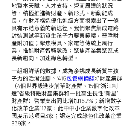
地資本天賦、人才支持、營商周遭的狀況
等，積極推進新財產、新形式、新動能成
長，在財產構造優化進級方面摸索出了一條
具有示范意義的新途徑。我們聚焦集成電路
封裝測試等新質生孩子力要害範疇，晉陞財
產附加值；聚焦模具、家電等傳統上風行
業，推進財產智轉數改；聚焦產業集聚區成
長新趨向，加速綠色轉型。
一組組鮮活的數據，成為余姚成長新質生孩
子力的活潑注腳。“415
包養網價錢
X”財產集群
（4個世界級進步前輩財產群、15個“浙江制
造”省級特點財產集群和一批高生長性“新星”
財產群）營業支出同比增加16.7%；新增數字
化改革企業117家，此中中小企業數字化改革
國度示范項目3家；認定完成綠色化改革企業
839家。