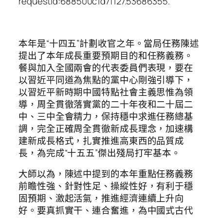
requestId:688500c1d7f127.53686355.
本年是“十四五”計劃收官之年。當局任務陳述
提出了本年成長重要預期目的和任務義務。
餐與加入全國兩會的代表委員們表現，要在
以習近平同道為焦點的黨中心剛強引導下，
以習近平新時期中國特點社會主義思惟為領
導，周全貫徹落實黨的二十年夜和二十屆二
中、三中全會精力，保持穩中求進任務總基
調，完全正確周全貫徹新成長理念，加速構
建新成長格式，扎實推進高東西的品質成
長，為完成“十五五”傑出殘局打牢基本。
大師以為，陳述中提到的本年重點任務義務
前瞻性強、針對性足、操縱性好，有利于穩
固預期、激起活氣，推進經濟連續上升向
好。要真抓實干、連合奮進，為中國式古代