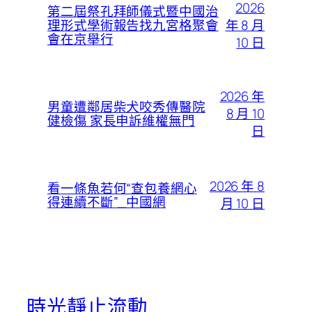
2026
第二屆祭孔拜師儀式暨中國治
年 8 月
理形式學術報告找九宮格聚會
會在京舉行
10 日
2026 年
男童遭鄰居柴犬咬秀傳醫院
8 月 10
健檢傷 家長申訴維權無門
日
2026 年 8
看一條魚若何“查包養網心
得連續不斷”_中國網
月 10 日
時光靜止流動