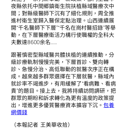
夜縣依托中間鄉鎮衛生院扶植縣域醫療次中
間；對縣級醫師下沉有了細化規則，周全推
進村衛生室歸入醫保定點治理。山西連續展
開“千名醫師下下層”“千名在崗村醫招錄”等舉
動，在下層醫療衛活力構行使職權的全科大
夫數達8600余名……
跟著慎密型縣域醫共體扶植的連續推動，分
級診療軌制慢慢完美，下層首診、雙向轉
診、急慢分治、高低聯動的就醫次序正在構
成。越來越多群眾選擇在下層就醫，縣域內
就診率不竭進步，有用緩解了“看病難、看病
貴”的題目。接上去，我將持續訪問調研，把
群眾的期盼和訴求轉化為更有溫度的政策提
出，增進更多優質醫療資本擴容下沉。
包養
網價錢
（本報記者 王美華收拾）