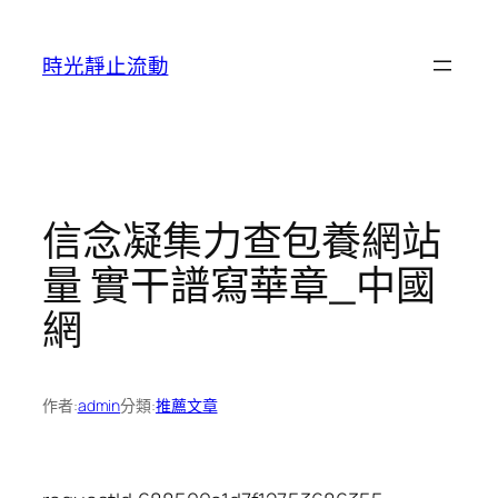
跳
至
時光靜止流動
主
要
內
容
信念凝集力查包養網站
量 實干譜寫華章_中國
網
作者:
admin
分類:
推薦文章