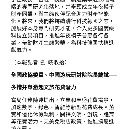
疇的專門研究化落地，并牽頭成立年夜模子
財產同盟，與生態伙伴配合助力財產智能
化。將來，我們將持續踐行科技報國之志，
施展好本身專門研究才能，介入更多國度級
科技立異項目，推進年夜模子普惠各行各
業，帶動財產生態繁華，為科技強國扶植進
獻氣力。
（本報記者 劉 峣收拾）
全國政協委員、中國游玩研討院院長戴斌——
多措并舉激起文旅花費潛力
當局任務陳述提出，立異和豐盛花費場景，
加速數字、綠色、智能等新型花費成長。落
實和優化休假軌制，開釋文明、游玩、體育
等花費潛力。完美免稅店政策，推進擴展進
境花費。