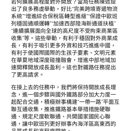
若何擴展高程度對外開放？當局任務陳述提
出了良多務虛舉動，好比“完美跨境寄遞物流
系統”“增進綜合保稅區轉型進級”“保證中歐班
列穩固通順運轉”“加速西部陸海新通道扶植”
“連續擴展面向全球的高尺度不受拘束商業區
收集”等。這些舉動，有利于穩固對外商業成
長，有利于吸引更多外資和技巧進進中國，
有利于使國際國際的生孩子要素、文明元素
在華夏地域深度碰撞融會，增進中部地域加
速開釋開放成長盈利。這也對鐵路任務提出
了更高請求。
在接上去的任務中，我們將保持開放成長理
念，進一個步驟與國外鐵路部分加大力度一
起配合交通，積極辦事構建“一帶一路”平面互
聯互通收集，推進鐵路基本舉措措施硬聯
通、規定尺度軟聯通、共開國家國民心聯
通，讓中歐班列更好辦事內海洋區高東西的