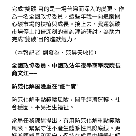
完成“雙碳”目的是一場普遍而深入的變更。作
為一名全國政協委員，這些年我一向追蹤關
心碳市場的扶植與成長。接上去，我遷就碳
市場停止加倍深刻的查詢拜訪研討，為助力
完成“雙碳”目的進獻氣力。
（本報記者 劉發為、范昊天收拾）
全國政協委員、中國政法年夜學商學院院長
商文江——
防范化解風險重在“細”“實”
防范化解重點範疇風險，關乎經濟運轉、社
會穩固、平易近生福祉。
當局任務陳述提出，有用防范化解重點範疇
風險，緊緊守住不產生體系性風險底線。更
好兼顧成長和平安，保持在成長中慢慢化解