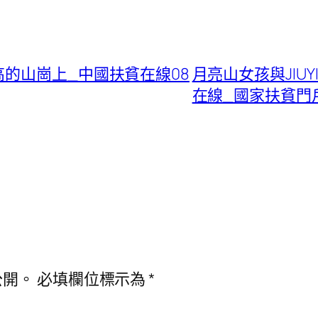
的山崗上_中國扶貧在線08
月亮山女孩與JIU
在線_國家扶貧門
公開。
必填欄位標示為
*