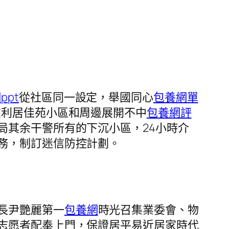
ppt
從社區同一設定，舉國同心
包養網單
在利居佳苑小區和周邊展開不中
包養網評
局其余干警所有的下沉小區，24小時介
務，制訂迷信防控計劃。
長尹艷麗第一
包養網
時光召集業委會、物
志愿者配奉上門，保證居平易近居家時代