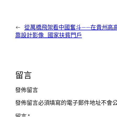
←
從萬橋飛架看中國奮斗——在貴州高高
靠設計影像_國家扶貧門戶
留言
發佈留言
發佈留言必須填寫的電子郵件地址不會
留言
*