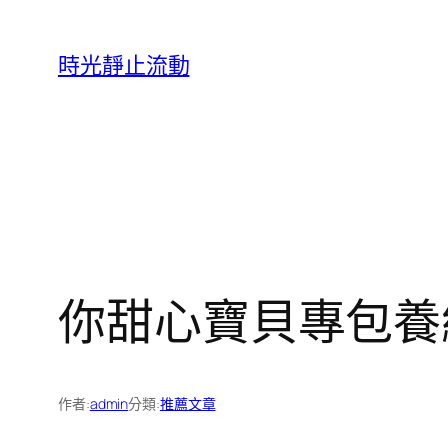
跳
至
時光靜止流動
主
要
內
容
你甜心寶貝專包養
作者:
admin
分類:
推薦文章