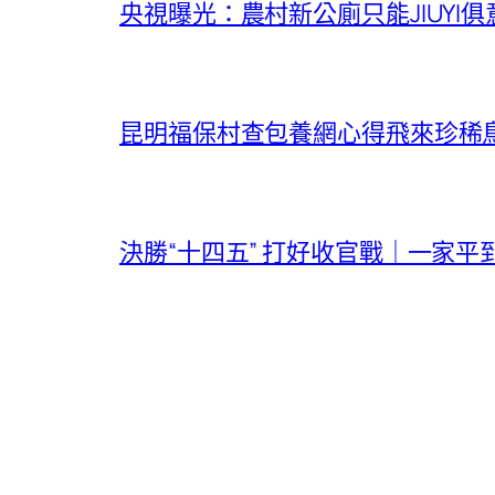
央視曝光：農村新公廁只能JIUY
昆明福保村查包養網心得飛來珍稀
決勝“十四五” 打好收官戰｜一家平