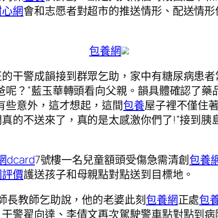
甜心網
會和志愿者對超市的推送情形、配送情形
包養網
班的干警成韻接到群眾乞助，家中有糖尿病患
爸呢？”藍玉華轉頭看向父親。韻具體確認了藥品
有些意外，這才想起，這間
包養
屋子裡不僅住
們真的不送來了，真的是太感激你們了!”接到胰
dcard
7號樓一名兒童額頭受傷急需清創
包養
網評價
護送孩子和母親點對點送到目標地。
劉師長教師乞助說，他的老婆此刻
包養網
正處
包
，干警翟向達、李倩文再次駕駛警車點對點到病