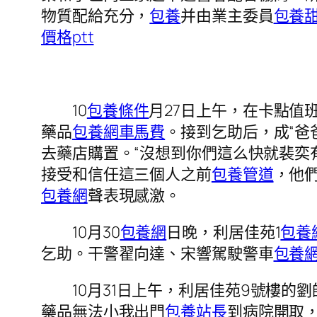
物質配給充分，
包養
并由業主委員
包養
價格ptt
10
包養條件
月27日上午，在卡點值
藥品
包養網車馬費
。接到乞助后，成“爸
去藥店購置。“沒想到你們這么快就裴奕
接受和信任這三個人之前
包養管道
，他
包養網
聲表現感激。
10月30
包養網
日晚，利居佳苑1
包養網
乞助。干警翟向達、宋響駕駛警車
包養
10月31日上午，利居佳苑9號樓的
藥品無法小我出門
包養站長
到病院開取