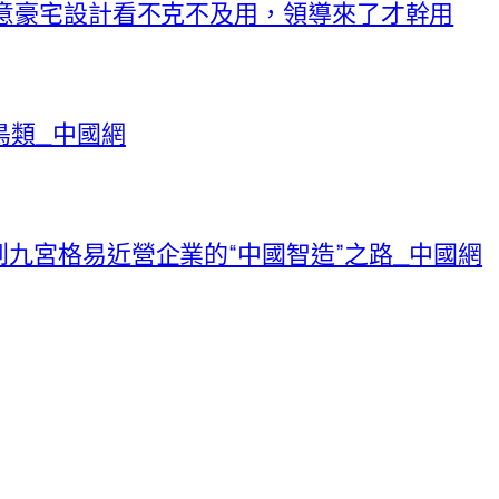
I俱意豪宅設計看不克不及用，領導來了才幹用
鳥類_中國網
到九宮格易近營企業的“中國智造”之路_中國網