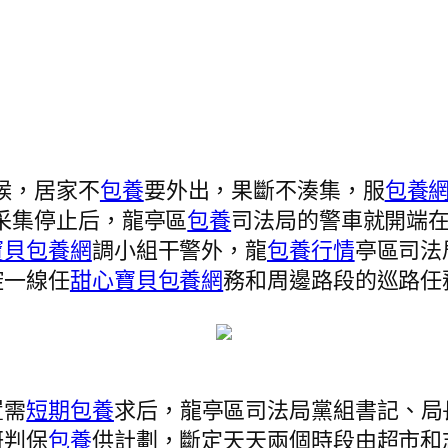
候，居家不
包養
要外出，果斷不湊集，服
包養網
采集停止后，龍亭區
包養
司法局的警車就開端
寶貝包養網
調小組干警外，龍
包養行情
亭區司法
控一線任
甜心寶貝包養網
務和周邊路段的巡路任
置需
短期包養
求后，龍亭區司法局黨組書記、局
研判保
包養
供計劃，斷定天天兩個時段由超市和