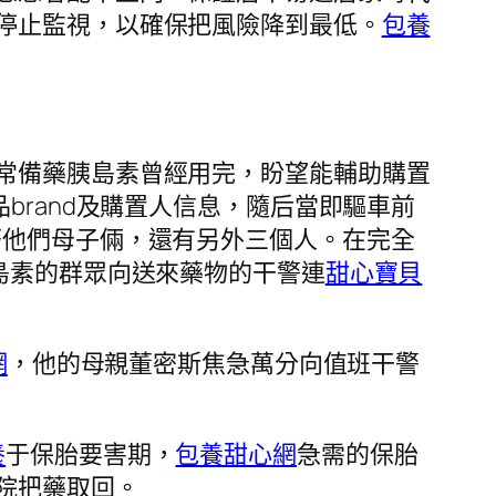
停止監視，以確保把風險降到最低。
包養
者常備藥胰島素曾經用完，盼望能輔助購置
brand及購置人信息，隨后當即驅車前
著他們母子倆，還有另外三個人。在完全
島素的群眾向送來藥物的干警連
甜心寶貝
網
，他的母親董密斯焦急萬分向值班干警
養
于保胎要害期，
包養甜心網
急需的保胎
院把藥取回。