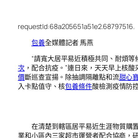
requestId:68a205651a51e2.68797516.
包養
全媒體記者 馬燕
“請寬大居平易近積極共同、耐煩等
次
，配合抗疫。”連日來，天天早上核酸
價
斷巡查宣揚。除抽調隔離點和流
甜心
入卡點值守、核
包養條件
酸檢測疫情防
在清楚到轄區居平易近生涯物質購
業和小區內三家超市運營者配合協商，