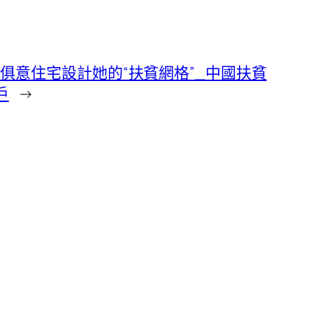
YI俱意住宅設計她的“扶貧網格”_中國扶貧
戶
→