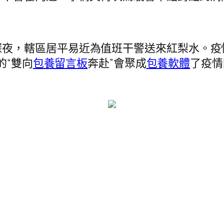
深夜，轄區居平易近為值班干警送來紅梨水。疫
的“雙向
包養留言板
奔赴”會聚成
包養軟體
了疫情