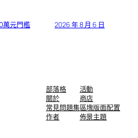
30萬元門檻
2026 年 8 月 6 日
部落格
活動
關於
商店
常見問題集
區塊版面配置
作者
佈景主題