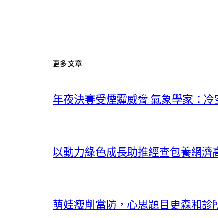
更多文章
年夜決賽受煙霾威脅 氣象學家：
以動力綠色成長助推經查包養網濟
萌娃瘦削當防，心思題目更森和診