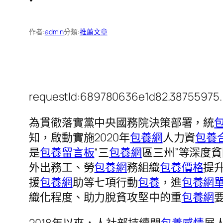
作者:
admin
分類:
推薦文章
requestId:689780636e1d82.38755975.
為貫徹落實黨中央國務院決策部署，統
知，啟動實施2020年
包養網
人力資
包養
是
包養留言板
“三
包養網
區三州”等深度
外出務工、勞
包養網
務組織
包養價格
提
援
包養網
助等七項行動
包養
，進
包養網
織化程度、助力脫貧攻堅中的重
包養網