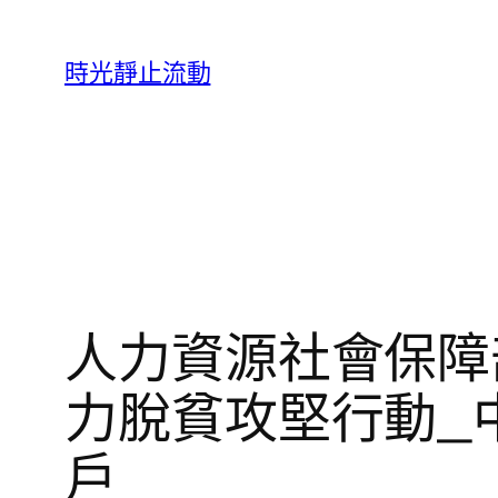
跳
至
時光靜止流動
主
要
內
容
人力資源社會保障
力脫貧攻堅行動_
戶