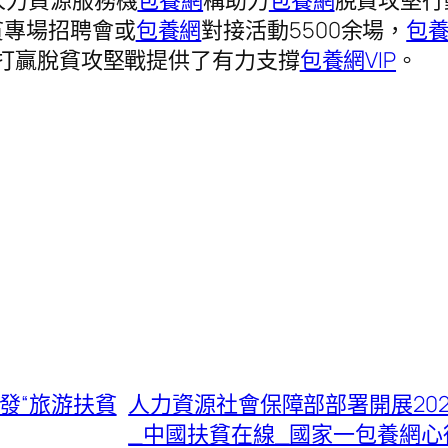
人力資源服務機
包養網
構助力
包養網
脫貧攻堅行
貧專場招聘會或
包養網
對接活動5500余場，
包
打贏脫貧攻堅戰提供了有力支撐
包養網VIP
。
發“旅游扶貧
人力資源社會保障部部署開展20
_中國扶貧在線_國家一包養網心