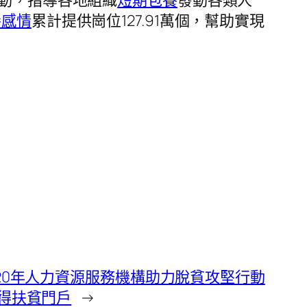
動，指導各地組織
短期包養
發動各類人
養感情
累計提供崗位127.91萬個，幫助實現
20年人力資源服務機構助力脫貧攻堅行動
得扶貧門戶
→