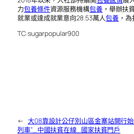
2018年以來，人社部持續開
包養感情
展
力
包養條件
資源服務機構
包養
，舉辦扶
就業或達成就業意向28.53萬人
包養
，為
TC:sugarpopular900
←
大08靠設計公仔別山區金寨站開行始
列車”_中國扶貧在線_國家扶貧門戶