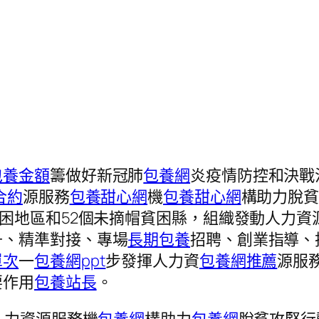
包養金額
籌做好新冠肺
包養網
炎疫情防控和決戰
合約
源服務
包養甜心網
機
包養甜心網
構助力脫
貧困地區和52個未摘帽貧困縣，組織發動人力
升、精準對接、專場
長期包養
招聘、創業指導、
單次
一
包養網ppt
步發揮人力資
包養網推薦
源服
要作用
包養站長
。