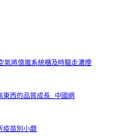
冷空氣將億嵐系統櫃及時驅走濃煙
高東西的品質成長_中國網
所疫苗別小覷