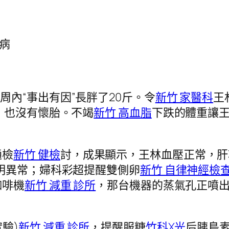
病
周內“事出有因”長胖了20斤。令
新竹 家醫科
王
，也沒有懷胎。不竭
新竹 高血脂
下跌的體重讓
。
通檢
新竹 健檢
討，成果顯示，王林血壓正常，肝
明異常；婦科彩超提醒雙側卵
新竹 自律神經檢
咖啡機
新竹 減重 診所
，那台機器的蒸氣孔正噴
驗)
新竹 減重 診所
，提醒服糖
竹科X光
后胰島