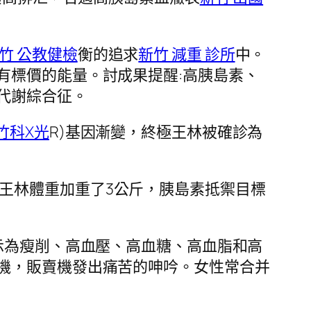
竹 公教健檢
衡的追求
新竹 減重 診所
中。
有標價的能量。討成果提醒:高胰島素、
代謝綜合征。
竹科X光
R)基因漸變，終極王林被確診為
王林體重加重了3公斤，胰島素抵禦目標
表示為瘦削、高血壓、高血糖、高血脂和高
機，販賣機發出痛苦的呻吟。女性常合并