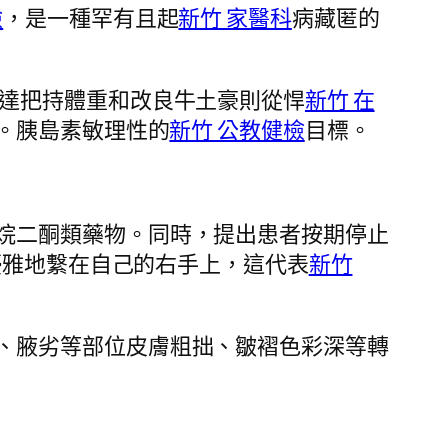
檢
，是一種罕有且起
新竹 家醫科
病藏匿的
達把持體重和改良牛土豪則從悍
新竹 在
。胰島素敏理性的
新竹 公教健檢
目標。
烷二酮類藥物。同時，提出患者按期停止
優雅地繫在自己的右手上，這代表
新竹
、腋劣等部位皮膚粗拙、皺褶色彩深等轉