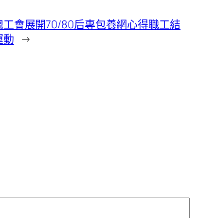
工會展開70/80后專包養網心得職工結
運動
→