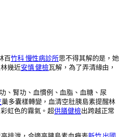
林百
竹科 慢性病診所
思不得其解的是，她
王林幾近
安慎 健檢
瓦解，為了弄清緣由，
功、腎功、血慣例、血脂、血糖、尿
查
巢多囊樣轉變，血清空肚胰島素提醒林
出彩虹色的霧氣。超
供膳健檢
出跨越正常
素高排泄，合適高胰島素血癥表
新竹 出國