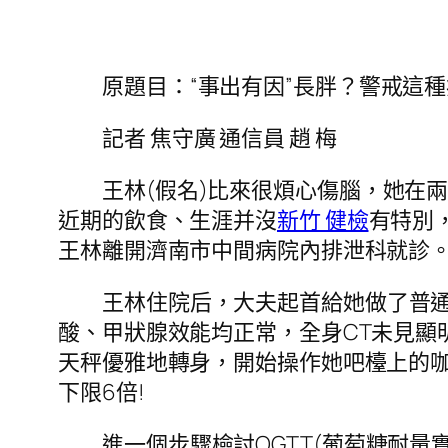
原題目：“事出有因”長胖？警戒這種
記者 焦守廣
通信員 趙 梅
王林(假名)比來很煩心傷腦，她在兩
近期的飲食、生涯并沒
新竹 健檢
有特別
王林離開濟南市中間病院內排泄科就診
王林住院后，大夫起首給她做了普
酸、甲狀腺效能均正常，全身CT未見顯
天秤優雅地轉身，開始操作她吧檯上的
下限6倍!
進一個步驟檢討OGTT(葡萄糖耐量實