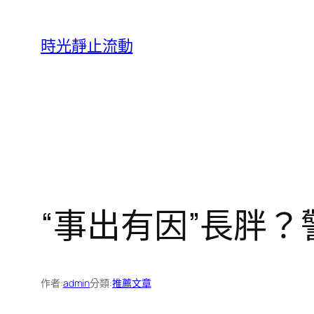
跳
至
時光靜止流動
主
要
內
容
“事出有因”長胖
作者:
admin
分類:
推薦文章