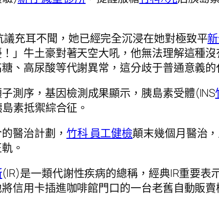
抗議充耳不聞，她已經完全沉浸在她對極致平
新
！」牛土豪對著天空大吼，他無法理解這種沒
高糖、高尿酸等代謝異常，這分歧于普通意義的
子測序，基因檢測成果顯示，胰島素受體(INS
胰島素抵禦綜合征。
合的醫治計劃，
竹科 員工健檢
顛末幾個月醫治，
正軌。
所
(IR)是一類代謝性疾病的總稱，經典IR重要
地將信用卡插進咖啡館門口的一台老舊自動販賣