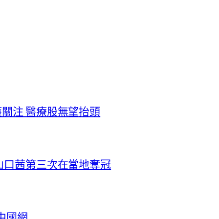
關注 醫療股無望抬頭
山口茜第三次在當地奪冠
中國網