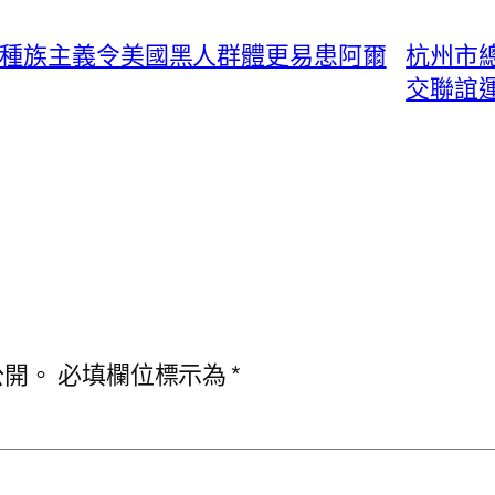
…種族主義令美國黑人群體更易患阿爾
杭州市總
交聯誼
公開。
必填欄位標示為
*