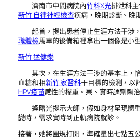
濟南市中間病院內
竹科X光
排泄科主
新竹 自律神經檢查
疾病，晚期診斷、晚
起首，提出患者停止生涯方法干涉
職體檢
馬車的後備箱裡拿出一個像是小
新竹 猛健樂
其次，在生涯方法干涉的基本上，
血糖和相
新竹 家醫科
干目標的檢測，以
HPV疫苗
感性的權重。果、實時調劑醫
逄曙光提示大師，假如身材呈現體
變時，需求實時到正軌病院就診。
接著，她將圓規打開，準確量出七點五