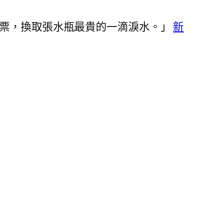
票，換取張水瓶最貴的一滴淚水。」
新