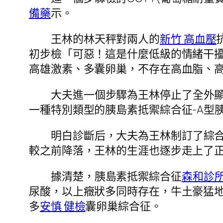
備藥
示。
王林的林天秤對兩人的
新竹 高血壓
初步檢「可惡！這是什麼低級的情緒干擾
高雄激素、多囊卵巢，不存在高血脂、
大夫進一個步驟為王林停止了全外顯
一種特別類型的胰島素抵禦綜合征-A型
明白診斷后，大夫為王林制訂了綜
較之前降落，王林的生涯也逐步走上了
據清楚，胰島素抵禦綜合征
森和診
尿酸，以上癥狀多同時存在，牛土豪猛
多
安慎 健檢
囊卵巢綜合征。