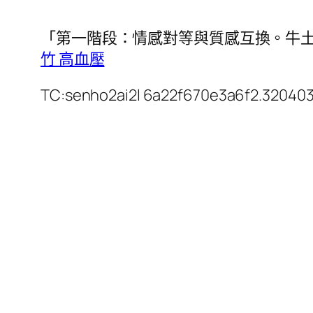
「第一階段：情感對等與質感互換。牛
竹 高血壓
TC:senho2ai2l 6a22f670e3a6f2.32040