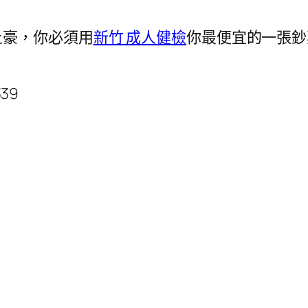
土豪，你必須用
新竹 成人健檢
你最便宜的一張鈔
339