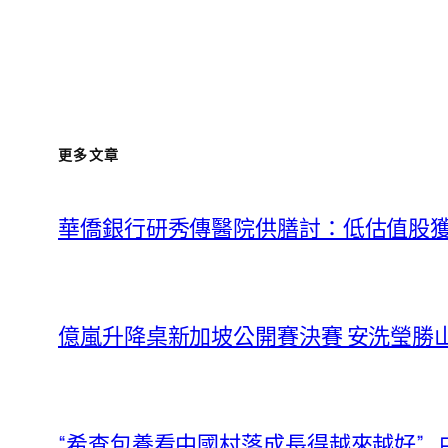
更多文章
華僑銀行研秀傳醫院供膳討：低估值股獲
億嵐升降桌新加坡公開賽決賽 安洗瑩勝
“希查包養看中國村落成長得越來越好”_