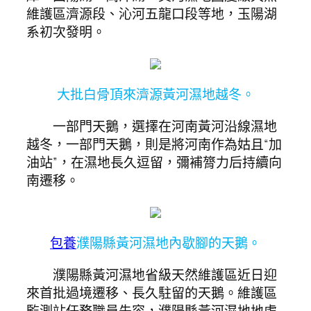
維護區濟源段、沁河五龍口段等地，玉陽湖
系初次發明。
大批白骨頂來濟源黃河濕地越冬。
一部門天鵝，選擇在河南黃河沿線濕地
越冬，一部門天鵝，則是將河南作為姑且“加
油站”，在濕地長久逗留，彌補膂力后持續向
南遷移。
包養
濮陽縣黃河濕地內歇腳的天鵝。
濮陽縣黃河濕地省級天然維護區近日迎
來首批過境遷移、長久駐留的天鵝。維護區
監測站任務職員先容，濮陽縣黃河濕地地處