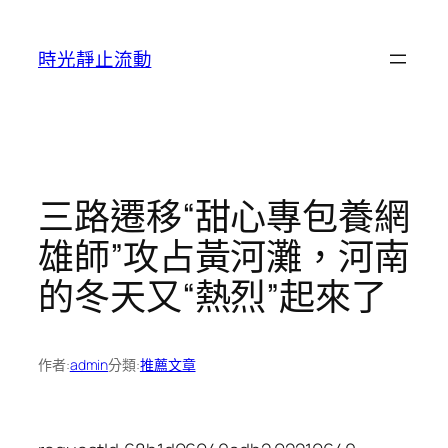
跳
至
時光靜止流動
主
要
內
容
三路遷移“甜心專包養網
雄師”攻占黃河灘，河南
的冬天又“熱烈”起來了
作者:
admin
分類:
推薦文章