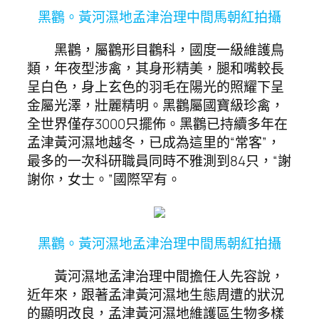
黑鸛。黃河濕地孟津治理中間馬朝紅拍攝
黑鸛，屬鸛形目鸛科，國度一級維護鳥
類，年夜型涉禽，其身形精美，腿和嘴較長
呈白色，身上玄色的羽毛在陽光的照耀下呈
金屬光澤，壯麗精明。黑鸛屬國寶級珍禽，
全世界僅存3000只擺佈。黑鸛已持續多年在
孟津黃河濕地越冬，已成為這里的“常客”，
最多的一次科研職員同時不雅測到84只，“謝
謝你，女士。”國際罕有。
黑鸛。黃河濕地孟津治理中間馬朝紅拍攝
黃河濕地孟津治理中間擔任人先容說，
近年來，跟著孟津黃河濕地生態周遭的狀況
的顯明改良，孟津黃河濕地維護區生物多樣