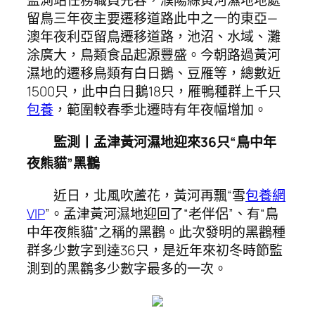
留鳥三年夜主要遷移道路此中之一的東亞—
澳年夜利亞留鳥遷移道路，池沼、水域、灘
涂廣大，鳥類食品起源豐盛。今朝路過黃河
濕地的遷移鳥類有白日鵝、豆雁等，總數近
1500只，此中白日鵝18只，雁鴨種群上千只
包養
，範圍較春季北遷時有年夜幅增加。
監測
丨
孟津黃河濕地迎來36只“鳥中年
夜熊貓”黑鸛
近日，北風吹蘆花，黃河再飄“雪
包養網
VIP
”。孟津黃河濕地迎回了“老伴侶”、有“鳥
中年夜熊貓”之稱的黑鸛。此次發明的黑鸛種
群多少數字到達36只，是近年來初冬時節監
測到的黑鸛多少數字最多的一次。