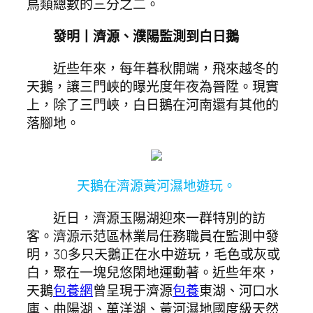
鳥類總數的三分之二。
發明丨濟源、濮陽監測到白日鵝
近些年來，每年暮秋開端，飛來越冬的
天鵝，讓三門峽的曝光度年夜為晉陞。現實
上，除了三門峽，白日鵝在河南還有其他的
落腳地。
天鵝在濟源黃河濕地遊玩。
近日，濟源玉陽湖迎來一群特別的訪
客。濟源示范區林業局任務職員在監測中發
明，30多只天鵝正在水中遊玩，毛色或灰或
白，聚在一塊兒悠閑地運動著。近些年來，
天鵝
包養網
曾呈現于濟源
包養
東湖、河口水
庫、曲陽湖、萬洋湖、黃河濕地國度級天然