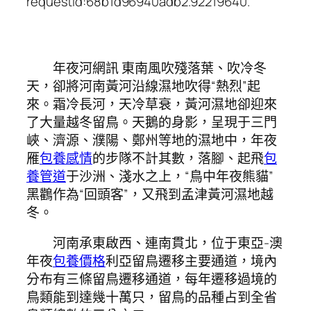
requestId:68b1d96940adb2.92219640.
年夜河網訊 東南風吹殘落葉、吹冷冬
天，卻將河南黃河沿線濕地吹得“熱烈”起
來。霜冷長河，天冷草衰，黃河濕地卻迎來
了大量越冬留鳥。天鵝的身影，呈現于三門
峽、濟源、濮陽、鄭州等地的濕地中，年夜
雁
包養感情
的步隊不計其數，落腳、起飛
包
養管道
于沙洲、淺水之上，“鳥中年夜熊貓”
黑鸛作為“回頭客”，又飛到孟津黃河濕地越
冬。
河南承東啟西、連南貫北，位于東亞-澳
年夜
包養價格
利亞留鳥遷移主要通道，境內
分布有三條留鳥遷移通道，每年遷移過境的
鳥類能到達幾十萬只，留鳥的品種占到全省