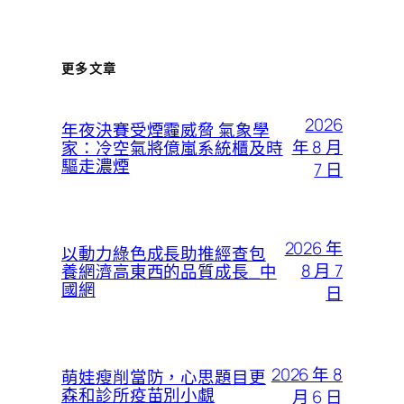
更多文章
2026
年夜決賽受煙霾威脅 氣象學
年 8 月
家：冷空氣將億嵐系統櫃及時
驅走濃煙
7 日
2026 年
以動力綠色成長助推經查包
8 月 7
養網濟高東西的品質成長_中
國網
日
2026 年 8
萌娃瘦削當防，心思題目更
森和診所疫苗別小覷
月 6 日