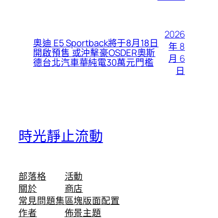
2026
奧迪 E5 Sportback將于8月18日
年 8
開啟預售 或沖擊豪OSDER奧斯
月 6
德台北汽車華純電30萬元門檻
日
時光靜止流動
部落格
活動
關於
商店
常見問題集
區塊版面配置
作者
佈景主題