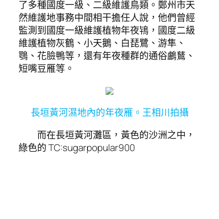
了多種國度一級、二級維護鳥類。鄭州市天
然維護地事務中間相干擔任人說，他們曾經
監測到國度一級維護植物年夜鴇，國度二級
維護植物灰鶴、小天鵝、白琵鷺、游隼、
鶚、花臉鴨等，還有年夜種群的通俗鸕鶿、
短嘴豆雁等。
長垣黃河濕地內的年夜雁。王相川拍攝
而在長垣黃河灘區，黃色的沙洲之中，
綠色的 TC:sugarpopular900