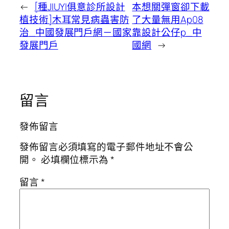
←
[種JIUYI俱意診所設計
本想關彈窗卻下載
植技術]木耳常見病蟲害防
了大量無用Ap08
治_中國發展門戶網－國家
靠設計公仔p_中
發展門戶
國網
→
留言
發佈留言
發佈留言必須填寫的電子郵件地址不會公
開。
必填欄位標示為
*
留言
*