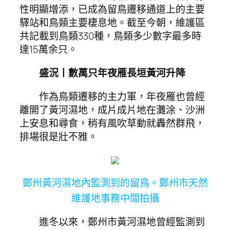
性明顯增添，已成為留鳥遷移通道上的主要
驛站和鳥類主要棲息地。截至今朝，維護區
共記載到鳥類330種，鳥類多少數字最多時
達15萬余只。
盛況
丨
數萬只年夜雁長垣黃河升降
作為鳥類遷移的主力軍，年夜雁也曾經
離開了黃河濕地，成片成片地在灘涂、沙洲
上安息和尋食，稍有風吹草動就轟然群飛，
排場很是壯不雅。
鄭州黃河濕地內監測到的留鳥。鄭州市天然
維護地事務中間拍攝
進冬以來，鄭州市黃河濕地曾經監測到