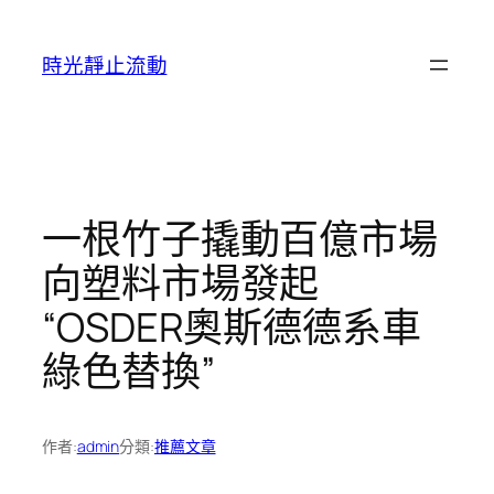
跳
至
時光靜止流動
主
要
內
容
一根竹子撬動百億市場
向塑料市場發起
“OSDER奧斯德德系車
綠色替換”
作者:
admin
分類:
推薦文章