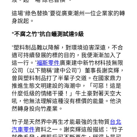
這場“綠色替換”要從廣東潮州一位企業家的轉
身說起。
“不腐之竹”抗白蟻測試達9級
“塑料制品難以降解，對環境迫害深遠，不合
適可持續發展的標的目的，我便漸漸加入了
這一行。”
福斯零件
廣東建中新竹材科技無限
公司（以下簡稱“建中公司”）董事長謝奕輝，
曾與塑料制品打了半輩子交道。在國家鼎力
推進生態文明建設的海潮中，「可惡！這是
什麼低級的情緒干擾！」牛土豪對著天空大
吼，他無法理解這種沒有標價的能量。他決
然轉身投向竹產業。
竹子是天然界中再生才能最強的生物質
台北
汽車零件
資料之一。謝奕輝這般描述：“竹子