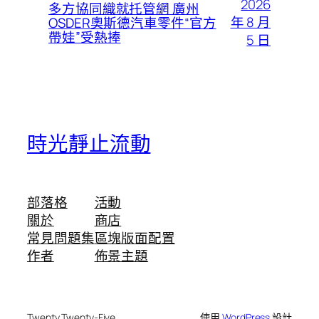
2026
多方協同織就托管網 廣州
年 8 月
OSDER奧斯德汽車零件“官方
帶娃”受熱捧
5 日
時光靜止流動
部落格
活動
關於
商店
常見問題集
區塊版面配置
作者
佈景主題
Twenty Twenty-Five
使用
WordPress
設計