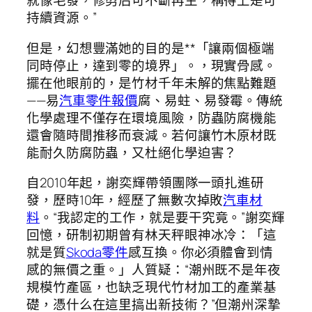
就像毛發，修剪后可不斷再生，稱得上是可
持續資源。”
但是，幻想豐滿她的目的是**「讓兩個極端
同時停止，達到零的境界」。，現實骨感。
擺在他眼前的，是竹材千年未解的焦點難題
——易
汽車零件報價
腐、易蛀、易發霉。傳統
化學處理不僅存在環境風險，防蟲防腐機能
還會隨時間推移而衰減。若何讓竹木原材既
能耐久防腐防蟲，又杜絕化學迫害？
自2010年起，謝奕輝帶領團隊一頭扎進研
發，歷時10年，經歷了無數次掉敗
汽車材
料
。“我認定的工作，就是要干究竟。”謝奕輝
回憶，研制初期曾有林天秤眼神冰冷：「這
就是質
Skoda零件
感互換。你必須體會到情
感的無價之重。」人質疑：“潮州既不是年夜
規模竹產區，也缺乏現代竹材加工的產業基
礎，憑什么在這里搞出新技術？”但潮州深摯