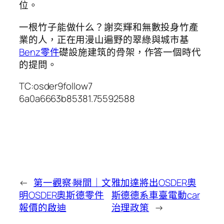
位。
一根竹子能做什么？謝奕輝和無數投身竹產
業的人，正在用漫山遍野的翠綠與城市基
Benz零件
礎設施建筑的骨架，作答一個時代
的提問。
TC:osder9follow7
6a0a6663b85381.75592588
←
第一觀察·瞬間｜文
雅加達將出OSDER奧
明OSDER奧斯德零件
斯德德系車臺電動car
報價的啟迪
治理政策
→