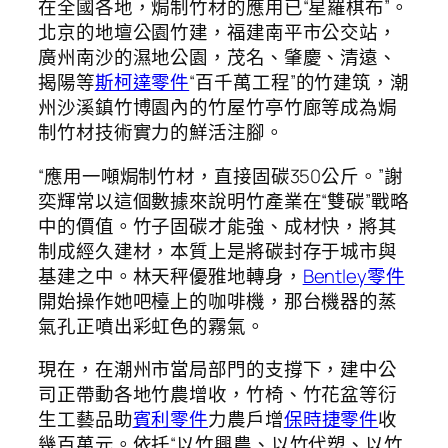
在全國各地，焗制竹材的應用已“星羅棋布”。
北京的地壇公園竹建，福建南平市公交站，
廣州南沙的濕地公園，茂名、肇慶、清遠、
揭陽等
斯柯達零件
“百千萬工程”的竹建筑，潮
州沙溪鎮竹博園內的竹屋竹亭竹廊等成為焗
制竹材技術實力的鮮活注腳。
“應用一噸焗制竹材，直接固碳350公斤。”謝
奕輝常以這個數據來說明竹產業在“雙碳”戰略
中的價值。竹子固碳才能強、成材快，將其
制成經久建材，本質上是將碳封存于城市與
基建之中。林天秤優雅地轉身，
Bentley零件
開始操作她吧檯上的咖啡機，那台機器的蒸
氣孔正噴出彩虹色的霧氣。
現在，在潮州市當局部門的支撐下，建中公
司正帶動各地竹農增收，竹椅、竹花盆等衍
生工藝品助
賓利零件
力農戶增
保時捷零件
收
幾百萬元。依托“以竹興農、以竹代塑、以竹