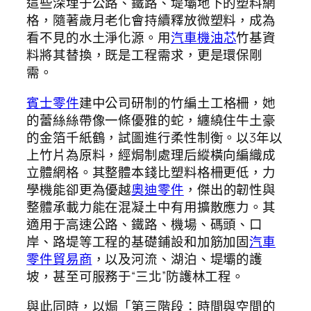
這些深埋于公路、鐵路、堤壩地下的塑料網
格，隨著歲月老化會持續釋放微塑料，成為
看不見的水土淨化源。用
汽車機油芯
竹基資
料將其替換，既是工程需求，更是環保剛
需。
賓士零件
建中公司研制的竹編土工格柵，她
的蕾絲絲帶像一條優雅的蛇，纏繞住牛土豪
的金箔千紙鶴，試圖進行柔性制衡。以3年以
上竹片為原料，經焗制處理后縱橫向編織成
立體網格。其整體本錢比塑料格柵更低，力
學機能卻更為優越
奧迪零件
，傑出的韌性與
整體承載力能在混凝土中有用擴散應力。其
適用于高速公路、鐵路、機場、碼頭、口
岸、路堤等工程的基礎鋪設和加筋加固
汽車
零件貿易商
，以及河流、湖泊、堤壩的護
坡，甚至可服務于“三北”防護林工程。
與此同時，以焗「第三階段：時間與空間的