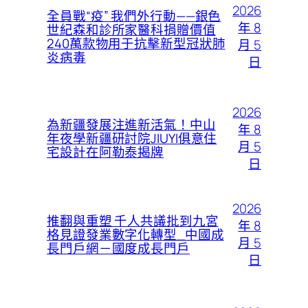
2026
全員戰“疫” 我們外行動——銀色
年 8
世紀森和診所家醫科捐贈價值
240萬款物用于抗擊新型冠狀肺
月 5
炎病毒
日
2026
為新疆發展注進新活氣！中山
年 8
年夜學新疆研討院JIUYI俱意住
月 5
宅設計在阿勒泰揭牌
日
2026
推翻與重塑 千人共議批到九宮
年 8
格見證發業數字化轉型_中國成
月 5
長門戶網－國度成長門戶
日