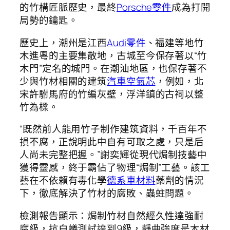
的竹構匠脈歷史，最終
Porsche零件
成為打開
局勢的鑰匙。
歷史上，潮州是江西
Audi零件
、福建等地竹
木進粵的主要集散地，古城至今保存著以“竹
木門”定名的城門。在潮汕地區，也保存著不
少與竹材相關的建筑
汽車空氣芯
，例如，北
宋許駙馬府的竹編灰壁，浮洋鎮的古祠以整
竹為樑。
“既然前人能用竹子制作建筑資料，千百年不
損不腐，正說明此中自有可取之處，只是后
人尚未完整把握。”謝奕輝從現代焗制技藝中
獲得靈感，終于霸佔了物理“焗制”工藝。該工
藝在不依賴有毒化學
德系車材料
藥劑的情況
下，徹底解決了竹材的腐敗、蟲蛀問題。
檢測報告顯示：焗制竹材自然經久性達強耐
腐級，抗白蟻測試達到9級，靜曲強度是木材