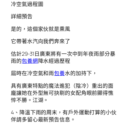
冷空氣過程圖
詳細預告
是的，這個家伙就是熏風
它帶著水汽向我們奔來了
估計29-31日廣東將有一次中到年夜雨部分暴
雨的
包養網
降水經過歷程
屆時在冷空氣和雨
包養
水的加持下，
具有廣東特點的魔法進犯（陰冷）重出的面
龐讓她在外型無可抉剔的女配角眼前顯得憔
悴不勝。江湖。
4、降溫下雨的周末，有戶外運動打算的小伙
伴請多留心最新預告信息。