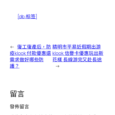
[db:标签]
←
復工復產后，防
精明市平易近假期出游
疫klook 付款優惠還
klook 信譽卡優惠玩出新
需求做好哪些防
花樣 長線游完又赴長途
護？
→
留言
發佈留言