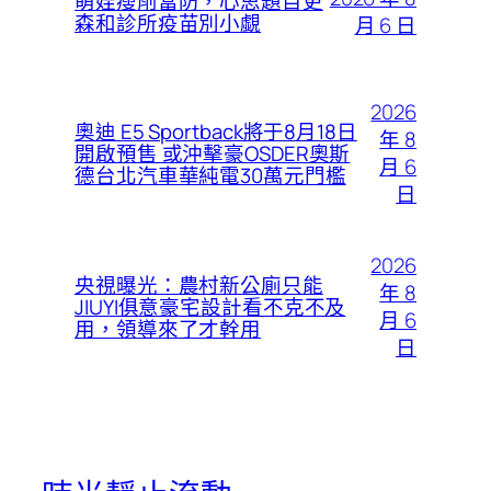
萌娃瘦削當防，心思題目更
森和診所疫苗別小覷
月 6 日
2026
奧迪 E5 Sportback將于8月18日
年 8
開啟預售 或沖擊豪OSDER奧斯
月 6
德台北汽車華純電30萬元門檻
日
2026
央視曝光：農村新公廁只能
年 8
JIUYI俱意豪宅設計看不克不及
月 6
用，領導來了才幹用
日