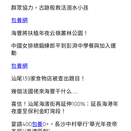
群眾協力，古跡般救活溺水小孩
包養網
海豐將扶植年夜云嶺叢林公園！
中國女排總鍛練郎平到彭湃中學餐與加入運
動
包養網
汕尾139家食物店被查出題目！
幾個法國佬來海豐干什么……
喜信！汕尾海濱街再延伸100%：延長海港年
夜廈至保利金町灣段！
宴請400
包養
0+，長沙中村舉行“華光年夜帝