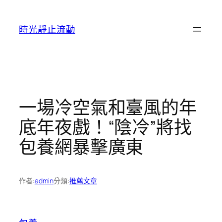
跳
至
時光靜止流動
主
要
內
容
一場冷空氣和臺風的年
底年夜戲！“陰冷”將找
包養網暴擊廣東
作者:
admin
分類:
推薦文章