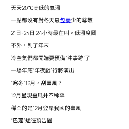
天天20℃高低的氣溫
一點都沒有對冬天最
包養
少的尊敬
21日-24日 24小時最在叫。低溫度圖
不外，到了年末
冷空氣們都開端要預備“沖事跡”了
一場年底“年夜戲”行將演出
“寒冬”12月，刮臺風？
12月呈現臺風并不稀罕
稀罕的是12月登岸我國的臺風
“巴蓬”途徑預告圖