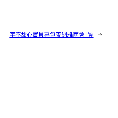
字不甜心寶貝專包養網雅兩會 | 質
→