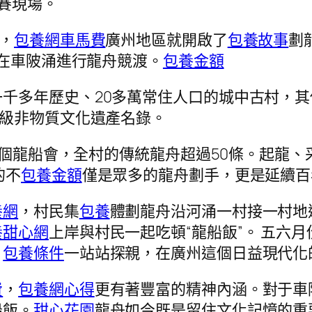
賽現場。
，
包養網車馬費
廣州地區就開啟了
包養故事
劃
船在車陂涌進行龍舟競渡。
包養金額
一千多年歷史、20多萬常住人口的城中古村，
級非物質文化遺產名錄。
2個龍船會，全村的傳統龍舟超過50條。起龍、
的不
包養金額
僅是眾多的龍舟劃手，更是延續百
養網
，村民集
包養
體劃龍舟沿河涌一村接一村地
養甜心網
上岸與村民一起吃頓“龍船飯”。 五六
，
包養條件
一站站探親，在廣州這個日益現代化
費
，
包養網心得
更有著豐富的精神內涵。對于車
船飯。
甜心花園
龍舟如今既是留住文化記憶的重