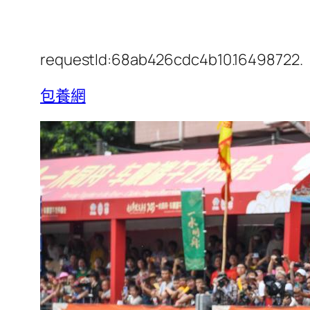
requestId:68ab426cdc4b10.16498722.
包養網