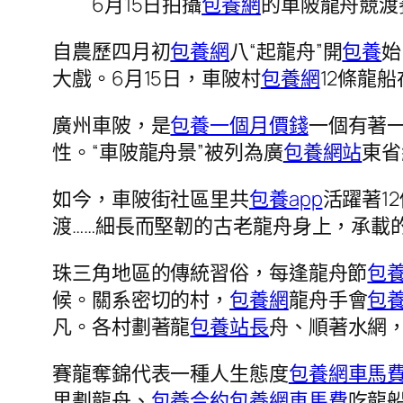
6月15日拍攝
包養網
的車陂龍舟競渡
自農歷四月初
包養網
八“起龍舟”開
包養
始
大戲。6月15日，車陂村
包養網
12條龍
廣州車陂，是
包養一個月價錢
一個有著
性。“車陂龍舟景”被列為廣
包養網站
東省
如今，車陂街社區里共
包養app
活躍著1
渡……細長而堅韌的古老龍舟身上，承載
珠三角地區的傳統習俗，每逢龍舟節
包
候。關系密切的村，
包養網
龍舟手會
包
凡。各村劃著龍
包養站長
舟、順著水網
賽龍奪錦代表一種人生態度
包養網車馬
里劃龍舟、
包養合約
包養網車馬費
吃龍