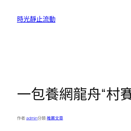
跳
至
時光靜止流動
主
要
內
容
一包養網龍舟“村賽
作者:
admin
分類:
推薦文章