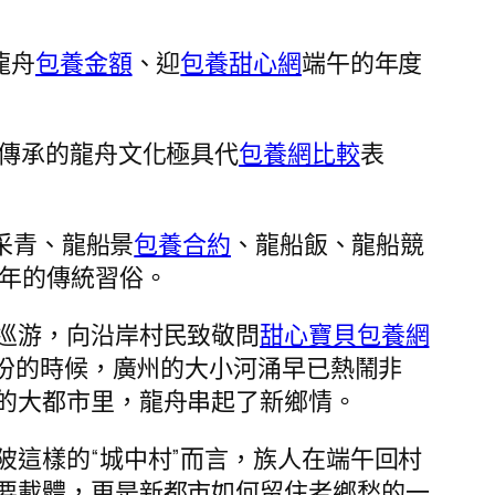
龍舟
包養金額
、迎
包養甜心網
端午的年度
其傳承的龍舟文化極具代
包養網比較
表
采青、龍船景
包養合約
、龍船飯、龍船競
年的傳統習俗。
巡游，向沿岸村民致敬問
甜心寶貝包養網
月份的時候，廣州的大小河涌早已熱鬧非
的大都市里，龍舟串起了新鄉情。
陂這樣的“城中村”而言，族人在端午回村
要載體，更是新都市如何留住老鄉愁的一