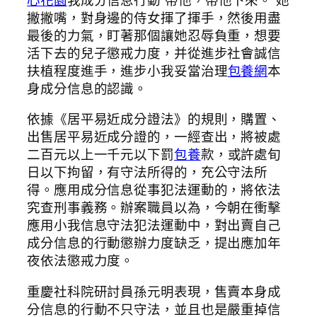
撇撇嘴，對身邊的侍女揮了揮手，然後用盡
最後的力氣，盯著那個讓她忍辱負重，想要
活下去的兒子懲戒力度，并從進步社會誠信
扶植程度進手，進步小我妥當治理
包養網
本
身成分信息的認識。
依據《居平易近成分證法》的規則，購置、
出售居平易近成分證的，一經查出，將被處
二百元以上一千元以下罰
包養
款，或許處旬
日以下拘留，有守法所得的，充公守法所
得。應用成分信息從事犯法運動的，將依法
究查刑事義務。辦案職員以為，今朝在衝擊
應用小我信息守法犯法運動中，對出賣自己
成分信息的行動懲辦力度缺乏，提出應加年
夜依法懲戒力度。
重慶社科院研討員孫元明表現，售賣本身成
分信息的行動不只守法，並且也是嚴重掉信