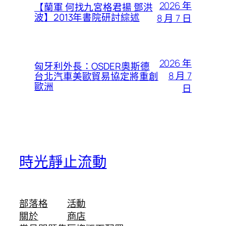
2026 年
【蘭軍 何找九宮格君揚 鄧洪
波】2013年書院研討綜述
8 月 7 日
2026 年
匈牙利外長：OSDER奧斯德
8 月 7
台北汽車美歐貿易協定將重創
歐洲
日
時光靜止流動
部落格
活動
關於
商店