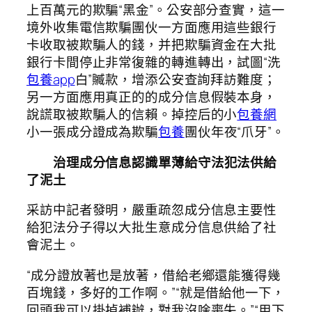
上百萬元的欺騙“黑金”。公安部分查實，這一
境外收集電信欺騙團伙一方面應用這些銀行
卡收取被欺騙人的錢，并把欺騙資金在大批
銀行卡間停止非常復雜的轉進轉出，試圖“洗
包養app
白”贓款，增添公安查詢拜訪難度；
另一方面應用真正的的成分信息假裝本身，
說謊取被欺騙人的信賴。掉控后的小
包養網
小一張成分證成為欺騙
包養
團伙年夜“爪牙”。
治理成分信息認識單薄給守法犯法供給
了泥土
采訪中記者發明，嚴重疏忽成分信息主要性
給犯法分子得以大批生意成分信息供給了社
會泥土。
“成分證放著也是放著，借給老鄉還能獲得幾
百塊錢，多好的工作啊。”“就是借給他一下，
回頭我可以掛掉補辦，對我沒啥喪失。”“用下