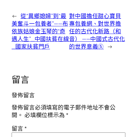
←
從“異鄉媳婦”到“最
對中國擔任甜心寶貝
美奮斗一包養者”——布
專包養網、對世界擔
依族姑娘金玉琴的“奇
任的古代化新路（和
遇人生”_中國扶貧在線
音） ——中國式古代化
_國家扶貧門戶
的世界意義⑤
→
留言
發佈留言
發佈留言必須填寫的電子郵件地址不會公
開。
必填欄位標示為
*
留言
*