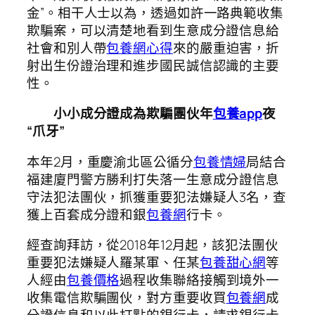
金”。相干人士以為，透過如許一路典範收集
欺騙案，可以清楚地看到生意成分證信息給
社會和別人帶
包養網心得
來的嚴重迫害，折
射出生份證治理和進步國民誠信認識的主要
性。
小小成分證成為欺騙團伙年
包養app
夜
“爪牙”
本年2月，重慶渝北區公循分
包養情婦
局結合
福建廈門警方勝利打失落一生意成分證信息
守法犯法團伙，抓獲重要犯法嫌疑人3名，查
獲上百套成分證和銀
包養網
行卡。
經查詢拜訪，從2018年12月起，該犯法團伙
重要犯法嫌疑人羅某軍、任某
包養甜心網
等
人經由
包養價格
過程收集聯絡接觸到境外一
收集電信欺騙團伙，對方重要收買
包養網
成