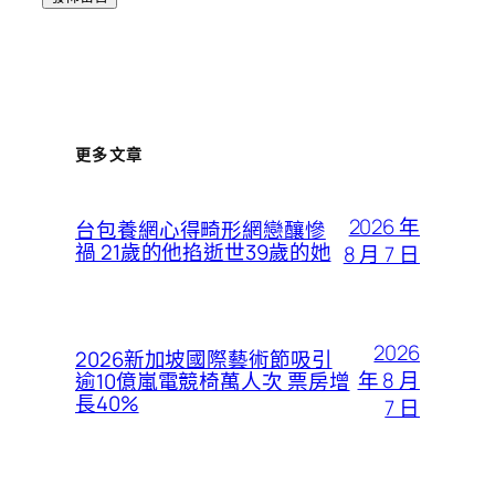
更多文章
2026 年
台包養網心得畸形網戀釀慘
禍 21歲的他掐逝世39歲的她
8 月 7 日
2026
2026新加坡國際藝術節吸引
年 8 月
逾10億嵐電競椅萬人次 票房增
長40%
7 日