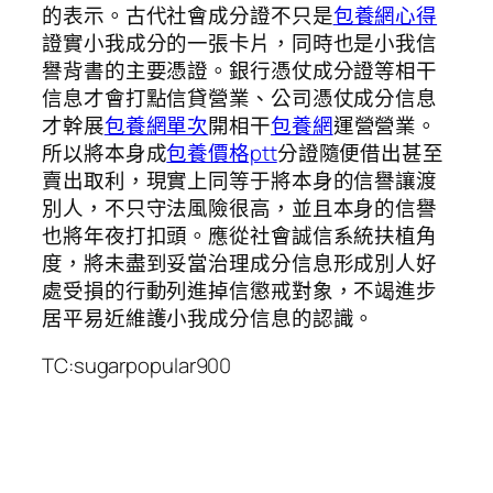
的表示。古代社會成分證不只是
包養網心得
證實小我成分的一張卡片，同時也是小我信
譽背書的主要憑證。銀行憑仗成分證等相干
信息才會打點信貸營業、公司憑仗成分信息
才幹展
包養網單次
開相干
包養網
運營營業。
所以將本身成
包養價格ptt
分證隨便借出甚至
賣出取利，現實上同等于將本身的信譽讓渡
別人，不只守法風險很高，並且本身的信譽
也將年夜打扣頭。應從社會誠信系統扶植角
度，將未盡到妥當治理成分信息形成別人好
處受損的行動列進掉信懲戒對象，不竭進步
居平易近維護小我成分信息的認識。
TC:sugarpopular900