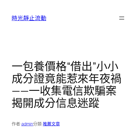
跳
至
時光靜止流動
主
要
內
容
一包養價格“借出”小小
成分證竟能惹來年夜禍
——一收集電信欺騙案
揭開成分信息迷蹤
作者:
admin
分類:
推薦文章