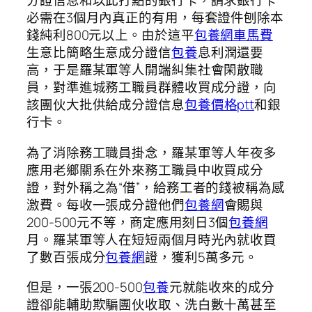
分證信息和以此打點的銀行卡，請求銀行卡
必需在3個月內真正的有用，每套證件刨除本
錢純利800元以上。由於這平
包養網車馬費
生意比簡略生意成分證信
包養
息利潤還要
高，于是羅某軍等人開端糾集社會閑散職
員，對準進城務工職員群體收買成分證，向
該團伙大批供給成分證信息
包養價格ptt
和銀
行卡。
為了消除務工職員掛念，羅某軍等人年夜多
應用老鄉關系在外來務工職員中收買成分
證，對外稱之為“借”，給務工者的錢被稱為感
激費。每收一張成分證他們
包養網
會賜與
200-500元不等，商定應用刻日3個
包養網
月。羅某軍等人在短短兩個月時光內就收買
了數百張成分
包養網
證，獲利5萬多元。
但是，一張200-500
包養
元就能收來的成分
證卻能輔助欺騙團伙收取、洗白數十萬甚至