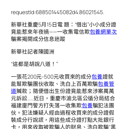
requestId:688501445082d4.86021545.
新華社重慶5月15日電 題：“借出”小小成分證
竟能惹來年夜禍——一收集電信欺
包養網單次
騙案揭開成分信息迷蹤
新華社記者陳國洲
“這都是胡說八道！”
一張花200元-500元收買來的成分
包養
證就
能幫欺騙團伙收取、洗白上百萬欺騙
包養管
道
贓款；隨便借出生份證竟能惹來涉案萬萬
元訴訟……近日，重慶市渝北區公循分局結合
福建廈門警方打失落一收集欺
包養
騙犯法團
伙。犯法嫌疑人經由過程收買來的成分證假
裝成分行說謊，用這些成分證打點大批銀行
卡，用來收取被欺騙人的財帛、洗白欺騙“黑