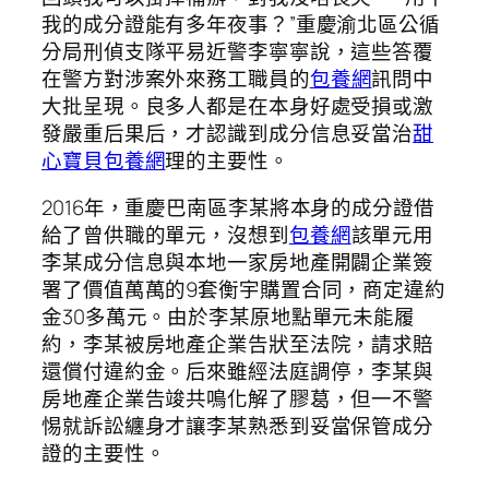
我的成分證能有多年夜事？”重慶渝北區公循
分局刑偵支隊平易近警李寧寧說，這些答覆
在警方對涉案外來務工職員的
包養網
訊問中
大批呈現。良多人都是在本身好處受損或激
發嚴重后果后，才認識到成分信息妥當治
甜
心寶貝包養網
理的主要性。
2016年，重慶巴南區李某將本身的成分證借
給了曾供職的單元，沒想到
包養網
該單元用
李某成分信息與本地一家房地產開闢企業簽
署了價值萬萬的9套衡宇購置合同，商定違約
金30多萬元。由於李某原地點單元未能履
約，李某被房地產企業告狀至法院，請求賠
還償付違約金。后來雖經法庭調停，李某與
房地產企業告竣共鳴化解了膠葛，但一不警
惕就訴訟纏身才讓李某熟悉到妥當保管成分
證的主要性。