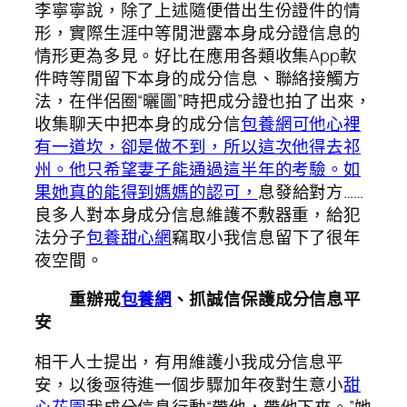
李寧寧說，除了上述隨便借出生份證件的情
形，實際生涯中等閒泄露本身成分證信息的
情形更為多見。好比在應用各類收集App軟
件時等閒留下本身的成分信息、聯絡接觸方
法，在伴侶圈“曬圖”時把成分證也拍了出來，
收集聊天中把本身的成分信
包養網可他心裡
有一道坎，卻是做不到，所以這次他得去祁
州。他只希望妻子能通過這半年的考驗。如
果她真的能得到媽媽的認可，
息發給對方……
良多人對本身成分信息維護不敷器重，給犯
法分子
包養甜心網
竊取小我信息留下了很年
夜空間。
重辦戒
包養網
、抓誠信保護成分信息平
安
相干人士提出，有用維護小我成分信息平
安，以後亟待進一個步驟加年夜對生意小
甜
心花園
我成分信息行動“帶他，帶他下來。”她