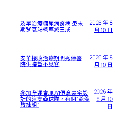
2026 年 8
及早治療糖尿病腎病 患末
期腎衰竭概率減三成
月 10 日
2026 年 8
安華接收治療期間秀傳醫
院供膳暫不見客
月 10 日
2026 年
參加全運會JIUYI俱意豪宅設
8 月 10
計的這支壘球隊，有個“爺爺
教練組”
日