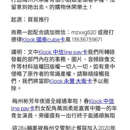
留意到她出去。的購物休閑樂土！
起源：貿易推行
商務一起配合請加微信：mzxxg520 或撥打
德律
Klook 國泰cube卡
風 13536739671
講明：文中
Klook 中信line pay卡
我們所轉錄
發載的部門內在的事務、圖片、音頻錄像文
件等材料版權回版權一切人一切，如有意中
侵略了原作者的常識產權，請聯絡接觸我
們，我們將當即
Klook 永豐 大衛卡
予以刪
除。
·梅州彬芳年夜道全線通車啦！春
Klook 中信
line pay卡
烈女配角萬雨柔是嘉賓中獨一的年
青女演員，旁邊還有一出行終于能通順無阻
·這284輛車被梅州交警制止餐與加入2020年