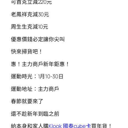
可首克立減220元
老鳳祥克減30元
周生生克減10元
優惠價錢必定讓你尖叫
快來掃貨吧！
惠！主力商戶新年鉅惠！
運動時光：1月10-30日
運動地址：主力商戶
春節就要來了
還不趁新年到臨之前
給本身和家人購
Klook 國泰cube卡
買年貨！