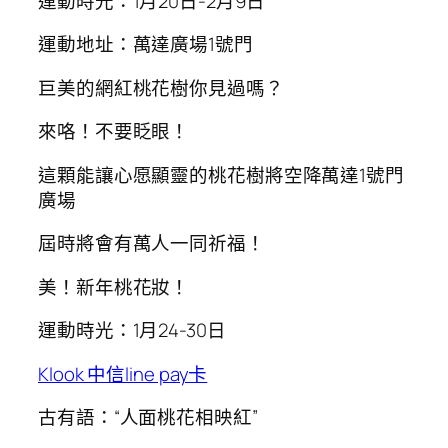
運動時光：1月20日-2月9日
運動地址：萬達廣場1號門
巨美的網紅桃花樹你見過嗎？
來咯！不要眨眼！
這顆能讓心愿顯靈的桃花樹將空降萬達1號門
廣場
屆時將會有萬人一同祈福！
美！新年桃花妝！
運動時光：1月24-30日
Klook 中信line pay卡
古有語：“人面桃花相映紅”