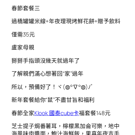
春節套餐三
過橋罐罐米線+年夜理現烤鮮花餅+贈予飲料
僅需35元
盧家母親
掰掰手指頭沒幾天就過年了
了解親們滿心想著回“家”過年
所以，預備好了！ヾ(◍°∇°◍)ﾉﾞ
新年套餐給你“鼠”不盡甘旨和福利
春節全家
Klook 國泰cube卡
福套餐148元
芝士提子焗番薯耳，檸檬黑加侖可樂，地中
海風味肉醬面，鮑汁海鮮飯，果真年夜吉手