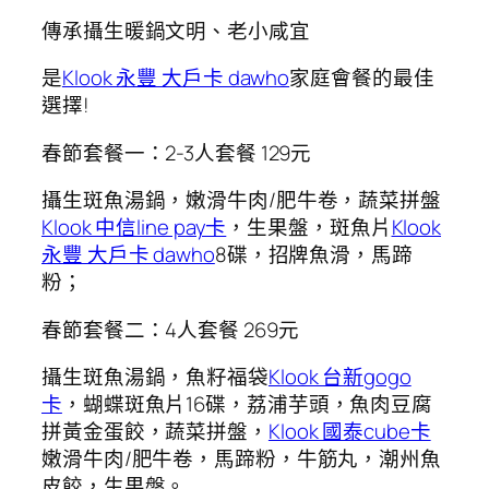
傳承攝生暖鍋文明、老小咸宜
是
Klook 永豐 大戶卡 dawho
家庭會餐的最佳
選擇!
春節套餐一：2-3人套餐 129元
攝生斑魚湯鍋，嫩滑牛肉/肥牛卷，蔬菜拼盤
Klook 中信line pay卡
，生果盤，斑魚片
Klook
永豐 大戶卡 dawho
8碟，招牌魚滑，馬蹄
粉；
春節套餐二：4人套餐 269元
攝生斑魚湯鍋，魚籽福袋
Klook 台新gogo
卡
，蝴蝶斑魚片16碟，荔浦芋頭，魚肉豆腐
拼黃金蛋餃，蔬菜拼盤，
Klook 國泰cube卡
嫩滑牛肉/肥牛卷，馬蹄粉，牛筋丸，潮州魚
皮餃，生果盤。