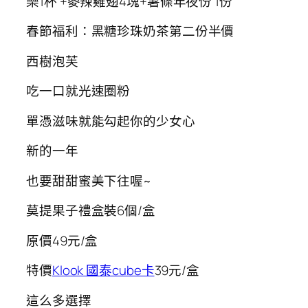
樂1杯 +麥辣雞翅4塊+薯條年夜份 1份
春節福利：黑糖珍珠奶茶第二份半價
西樹泡芙
吃一口就光速圈粉
單憑滋味就能勾起你的少女心
新的一年
也要甜甜蜜美下往喔~
莫提果子禮盒裝6個/盒
原價49元/盒
特價
Klook 國泰cube卡
39元/盒
這么多選擇