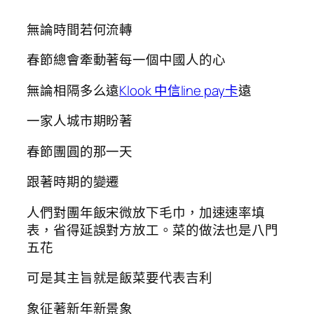
無論時間若何流轉
春節總會牽動著每一個中國人的心
無論相隔多么遠
Klook 中信line pay卡
遠
一家人城市期盼著
春節團圓的那一天
跟著時期的變遷
人們對團年飯宋微放下毛巾，加速速率填
表，省得延誤對方放工。菜的做法也是八門
五花
可是其主旨就是飯菜要代表吉利
象征著新年新景象