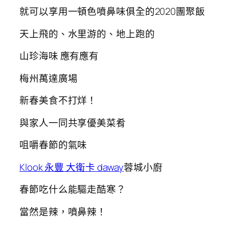
就可以享用一頓色噴鼻味俱全的2020團聚飯
天上飛的、水里游的、地上跑的
山珍海味 應有應有
梅州萬達廣場
新春美食不打烊！
與家人一同共享優美菜肴
咀嚼春節的氣味
Klook 永豐 大衛卡 daway
蓉城小廚
春節吃什么能驅走酷寒？
當然是辣，噴鼻辣！