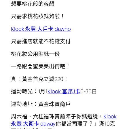
想要桃花般的容顏
只需求桃花妝就夠啦！
Klook 永豐 大戶卡 dawho
只需進店就能不花錢支付
桃花妝公用貼紙一份
一路跟閨蜜美美出街吧！
真！黃金首克立減220！
運動時光：1月1
Klook 富邦J卡
0-30日
運動地址：黃金珠寶商戶
周六福、六桂福珠寶前陣子你媽還說，
Klook
永豐 大衛卡 daway
你都當司理了？」滿10克