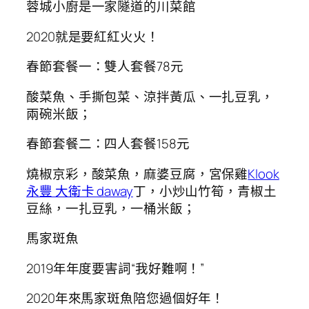
蓉城小廚是一家隧道的川菜館
2020就是要紅紅火火！
春節套餐一：雙人套餐78元
酸菜魚、手撕包菜、涼拌黃瓜、一扎豆乳，
兩碗米飯；
春節套餐二：四人套餐158元
燒椒京彩，酸菜魚，麻婆豆腐，宮保雞
Klook
永豐 大衛卡 daway
丁，小炒山竹筍，青椒土
豆絲，一扎豆乳，一桶米飯；
馬家斑魚
2019年年度要害詞“我好難啊！”
2020年來馬家斑魚陪您過個好年！