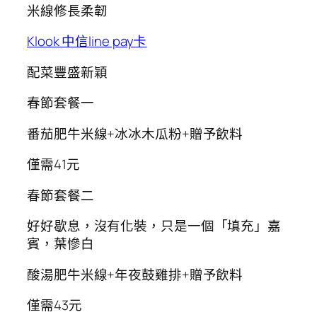
米線修長柔韌
Klook 中信line pay卡
配菜豐盛新穎
春節套餐一
番茄肥牛米線+冰冰木瓜粉+贈予飲料
僅需41元
春節套餐二
好好歇息，沒有化裝，只是一個「填充」嘉
賓，葉慘白
酸湯肥牛米線+年夜鼓雞排+贈予飲料
僅需43元