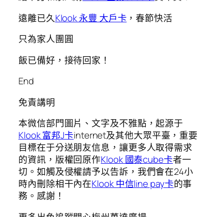
遠離已久
Klook 永豐 大戶卡
，春節快活
只為家人團圓
飯已備好，接待回家！
End
免責講明
本微信部門圖片、文字及不雅點，起源于
Klook 富邦J卡
internet及其他大眾平臺，重要
目標在于分送朋友信息，讓更多人取得需求
的資訊，版權回原作
Klook 國泰cube卡
者一
切。如觸及侵權請予以告訴，我們會在24小
時內刪除相干內在
Klook 中信line pay卡
的事
務。感謝！
更多出色追蹤關心梅州萬達廣場