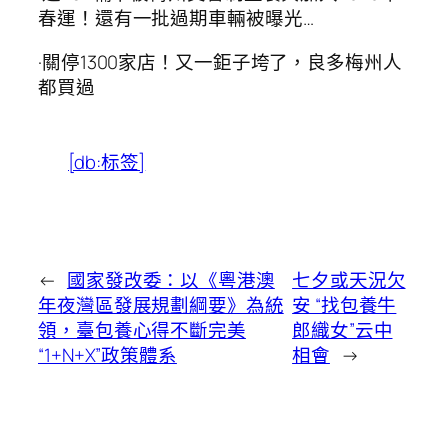
春運！還有一批過期車輛被曝光…
·關停1300家店！又一鉅子垮了，良多梅州人
都買過
[db:标签]
←
國家發改委：以《粵港澳
七夕或天況欠
年夜灣區發展規劃綱要》為統
安 “找包養牛
領，臺包養心得不斷完美
郎織女”云中
“1+N+X”政策體系
相會
→