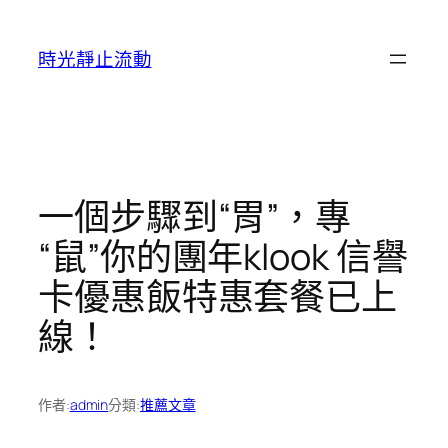
跳
至
時光靜止流動
主
要
內
容
一個步驟到“胃”，專
“鼠”你的團年klook 信譽
卡優惠飯特惠套餐已上
線！
作者:
admin
分類:
推薦文章