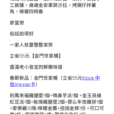
工披薩，歲歲金安果蔬沙拉，烤腸仔拌薯
角，檸檬四時春
麥當勞
俗話說得好
一家人就要整整潔齊
立省55元【金門世家桶】
盛滿老小皆宜的鮮嫩味道
春節新品：金門世家桶（立省55元
Klook 中
信line pay卡
）
劍鳳來福雞腿堡1個+噴鼻芋派1個 +金玉良緣
紅豆派1個+板燒雞腿堡2個+那么年夜雞排1個
+麥樂雞10塊/檸檬金醬+扭扭金條1份 +可口可