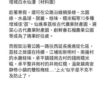
增城白水仙瀑（材料圖）
趁著寒假，還可在公路沿線摘掛綠、北園
綠、水晶球、甜巖、桂味、糯米糍等70多種
增城佳“荔”。仙進奉荔枝古代農業財產園、遲
菜心古代農業財產園、創鮮番石榴農業公園
等成為了摘果好往處。
而假如沿著公路一路往西延長進進從化區，
荔枝之旅還在持續，江埔街新明村、南邊村
的水廳桂味，承平鎮錢崗古村的錢崗糯米
糍，承平整井崗村的井崗紅糯，溫泉鎮南安
靜修小鎮的雙殼槐枝……“上火”似乎是不克不
及防止了。