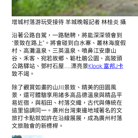
增城村落游玩受接待 羊城晚報記者 林桂炎 攝
沿著公路自駕，一路馳騁，將能深深領會到
“景致在路上”。將會碰到白水寨、叢林海度假
村、高灘溫泉、三英溫泉、噴鼻江安康山
谷、禾客、宛若故鄉、簕杜鵑公園、高陂頭
公路驛站、鄧村石屋……漂亮景
Klook 富邦J卡
致不竭。
除了觀賞如畫的山川景致、精美的田園風
景，還可體驗享用諸多高品德溫泉與精品平
易近宿，與稻田、村落交織，古代與傳統在
這里協調同一。廣州台灣東邊地域著名的文
旅打卡點就如許在沿線展展，成為廣州村落
文旅融會的新標桿。