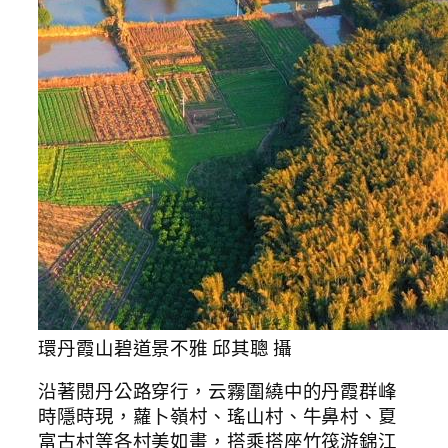
環丹霞山碧道景不雅 邱其聰 攝
沿著閱丹公路穿行，云霧圍繞中的丹霞群峰
時隱時現，蘿卜嶺村、瑤山村、牛鼻村、夏
富古村等各村美如畫，搭乘搭座竹筏游錦江