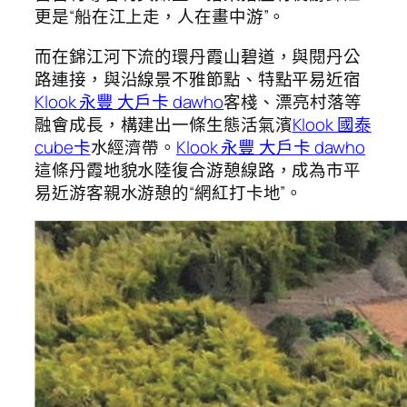
更是“船在江上走，人在畫中游”。
而在錦江河下流的環丹霞山碧道，與閱丹公
路連接，與沿線景不雅節點、特點平易近宿
Klook 永豐 大戶卡 dawho
客棧、漂亮村落等
融會成長，構建出一條生態活氣濱
Klook 國泰
cube卡
水經濟帶。
Klook 永豐 大戶卡 dawho
這條丹霞地貌水陸復合游憩線路，成為市平
易近游客親水游憩的“網紅打卡地”。