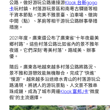
公路，做好游玩公路連接游
Klook 台新gogo
卡
玩村鎮、村落游玩景區和南粵古驛道等相
干資本節點，完美不雅景臺、泊車場、徵詢
中間（點）、茅廁等相干游玩公路辦事舉措
措施。
2021年度，廣東還公布了廣東省“十年夜最美
鄉村路”，這些村落公路比如省內的景不雅年
夜道，它們深刻“粵美村落”，路域美、辦事
優。
隨后，廣東各地越來越多村落公路將路況、
景不雅和游憩效能無機聯合，完成了“快進”
“慢游”。越來越多沿途綠水青山的村落游玩公
路涌現，將誘人的游玩景點、人文景不雅串
珠成鏈，成為了城市周邊
Klook 富邦J卡
“微度
假”的主流選擇。