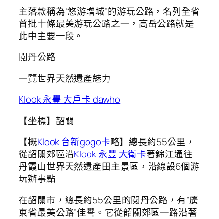
主落款稱為“悠游增城”的游玩公路，名列全省
首批十條最美游玩公路之一，高岳公路就是
此中主要一段。
閱丹公路
一覽世界天然遺產魅力
Klook 永豐 大戶卡 dawho
【坐標】韶關
【概
Klook 台新gogo卡
略】總長約55公里，
從韶關郊區沿
Klook 永豐 大衛卡
著錦江通往
丹霞山世界天然遺產田主景區，沿線設6個游
玩辦事點
在韶關市，總長約55公里的閱丹公路，有“廣
東省最美公路”佳譽。它從韶關郊區一路沿著