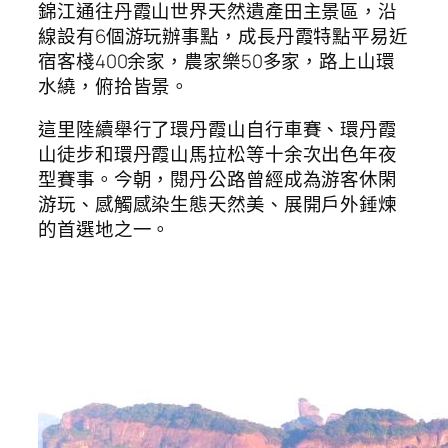
錦江通往丹霞山世界天然遺產田主景區，沿
線設有6個游玩辦事點，成長丹霞特點平易近
宿客棧400余家，農家樂50多家，路上山環
水繞，俯拾皆景。
這里陸續舉行了環丹霞山自行車賽、環丹霞
山徒步和環丹霞山馬拉松等十余次出色年夜
型賽事。今朝，閱丹公路曾經成為游客休閑
游玩、感觸感染生態天然美、展開戶外錘煉
的首選地之一。