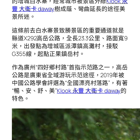
的增城白水寨，經常城市被景區外綠
Klook 永
豐 大衛卡 daway
樹成蔭、彎曲延長的途徑美
景所迷。
這條前去白水寨景致勝景區的重要通道就是
縣道X292高岳公路，全長23.3公里、路面寬9
米，出發點為增城區派潭鎮高灘村，接駁
G355線，起點正果鎮岳村。
作為廣州“四好鄉村路”首指示范路之一，高岳
公路是廣東省全域游玩示范途徑，2019年被
中國公路學會評選為“全國漂亮村落路”，有著
“暢、安、舒、美”
Klook 永豐 大衛卡 daway
的
特色。