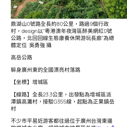
鼎湖山0號路全長約80公里，路過9個行政
村，design以“粵港澳年夜灣區醉美網紅0號
公路，北回回線生態康養休閑游玩長廊”為總
體定位 吳勇強 攝
高岳公路
躲身廣州東的全國漂亮村落路
【坐標】增城區
【線路】全長23.3公里，出發點為增城區派
潭鎮高灘村，接駁G355線，起點為正果鎮岳
村
不少市平易近游客都往過位于廣州台灣東邊