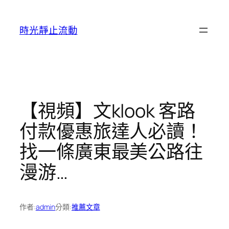
跳
至
時光靜止流動
主
要
內
容
【視頻】文klook 客路
付款優惠旅達人必讀！
找一條廣東最美公路往
漫游…
作者:
admin
分類:
推薦文章