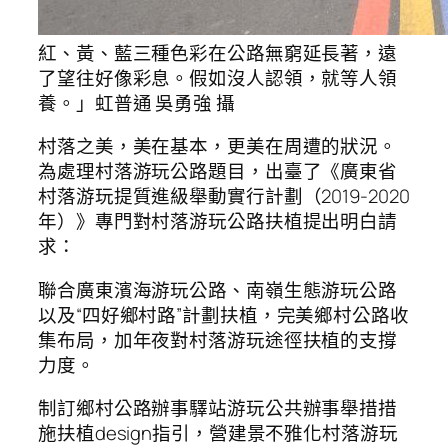
紅、黃、藍三種色彩在公路無窮延長著，遠
了望往好像彩息。假如沒人認領，就等人領
養。」虹普通 吳勇強 攝
村落之美，美在基本，更美在周遭的狀況。
為處理村落游玩公路題目，出臺了《廣東省
村落游玩提質進級舉動實行計劃（2019-2020
年）》專門對村落游玩公路扶植提出明白請
求：
聯合廣東濱海游玩公路、南嶺生態游玩公路
以及“四好鄉村路”計劃扶植，完美鄉村公路收
集布局，加年夜對村落游玩途徑扶植的支撐
力度。
制訂鄉村公路辦事驛站游玩公共辦事舉措措
施扶植design指引，營建景不雅化村落游玩