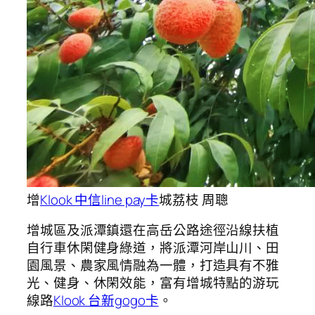
增
Klook 中信line pay卡
城荔枝 周聰
增城區及派潭鎮還在高岳公路途徑沿線扶植
自行車休閑健身綠道，將派潭河岸山川、田
園風景、農家風情融為一體，打造具有不雅
光、健身、休閑效能，富有增城特點的游玩
線路
Klook 台新gogo卡
。