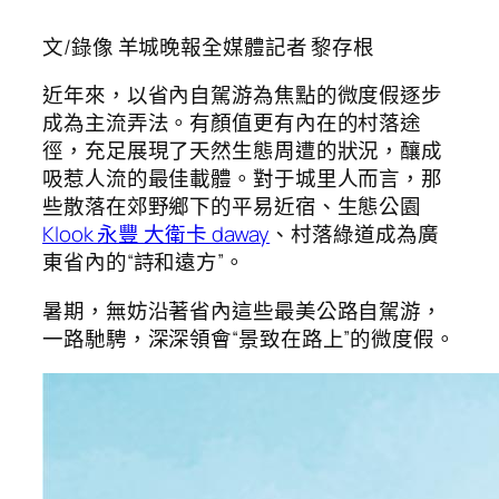
文/錄像 羊城晚報全媒體記者 黎存根
近年來，以省內自駕游為焦點的微度假逐步
成為主流弄法。有顏值更有內在的村落途
徑，充足展現了天然生態周遭的狀況，釀成
吸惹人流的最佳載體。對于城里人而言，那
些散落在郊野鄉下的平易近宿、生態公園
Klook 永豐 大衛卡 daway
、村落綠道成為廣
東省內的“詩和遠方”。
暑期，無妨沿著省內這些最美公路自駕游，
一路馳騁，深深領會“景致在路上”的微度假。