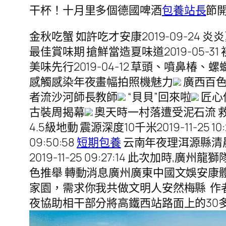
干杯！十月里多個德國啤酒
包養站長
節
金秋吃蟹 如許吃才安康2019-09-24 炎
最佳賞味期 搶鮮當造夏味道2019-05-31 
美味先行2019-04-12 草頭、噴鼻椿、螺
感觸感染年夜畫幅拍照機魅力
廣西百色
者流沙河師長教師
“貝貝”回來啦
匠心
古裝周揭幕
奧天時一村落遭受泥石流 
4.5級地動 震源深度10千米2019-11-25
09:50:58
短期包養
云南年夜理洱源縣清晨產生
2019-11-25 09:27:14 此次加時,廣州龍
色推舉 轉動消息廣州廣東中國文娛安康體
家園，需求你我共做文明人安然梅縣 作者：
夜協助相干部分將高鐵西站路面上的30