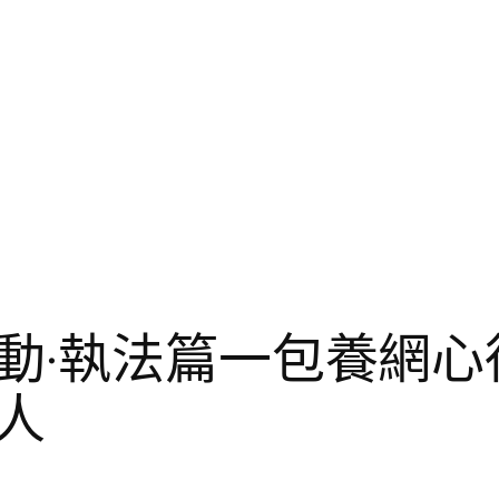
動·執法篇一包養網心
人