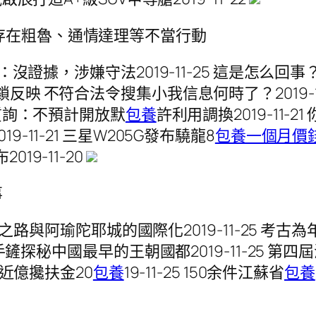
存在粗魯、通情達理等不當行動
應：沒證據，涉嫌守法2019-11-25 這是怎么
反映 不符合法令搜集小我信息何時了？2019-1
質詢：不預計開放默
包養
許利用調換2019-11-21
-11-21 三星W205G發布驍龍8
包養一個月價
2019-11-20
事
綢之路與阿瑜陀耶城的國際化2019-11-25 考古為
，用手鏟探秘中國最早的王朝國都2019-11-25 
獲近億攙扶金20
包養
19-11-25 150余件江蘇省
包養