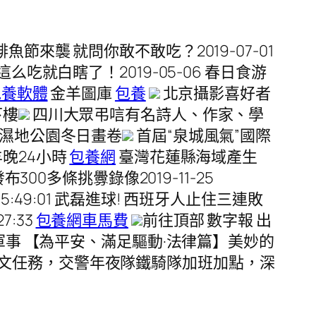
鯡魚節來襲 就問你敢不敢吃？2019-07-01
不這么吃就白瞎了！2019-05-06 春日食游
包養軟體
金羊圖庫
包養
北京攝影喜好者
下樓
四川大眾弔唁有名詩人、作家、學
濕地公園冬日畫卷
首屆“泉城風氣”國際
羊晚24小時
包養網
臺灣花蓮縣海域產生
布300多條挑釁錄像2019-11-25
5:49:01 武磊進球! 西班牙人止住三連敗
7:33
包養網車馬費
前往頂部 數字報 出
軍事 【為平安、滿足驅動·法律篇】美妙的
證創文任務，交警年夜隊鐵騎隊加班加點，深