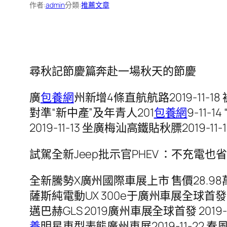
作者:
admin
分類:
推薦文章
尋秋記節慶篇奔赴一場秋天的節慶
廣
包養網
州新增4條直航航路2019-11-18
對準“新中產”及年青人201
包養網
9-11
2019-11-13 坐廣梅汕高鐵貼秋膘2019-1
試駕全新Jeep批示官PHEV ：不充電也
​全新騰勢X廣州國際車展上市 售價28.98萬
薩斯純電動UX 300e于廣州車展全球首發201
邁巴赫GLS 2019廣州車展全球首發 2019
養
明星車型表態廣州車展2019-11-22 春風