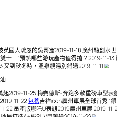
 被英國人疏忽的吳哥窟2019-11-18 廣州融創水世界
-14 “雙十一”預熱哪些游玩產物值得搶？2019-1
1-13 又到秋冬時，溫泉靚湯別錯過2019-11-11
省油
起2019-11-25 梅賽德斯-奔跑多款重磅車型表態2
9-11-22
包養
吉祥icon廣州車展全球首秀 “銀河
-11-22 量產版哪吒U表態2019廣州車展 2019
啟辰打造A+級SUV甲等艙2019-11-22