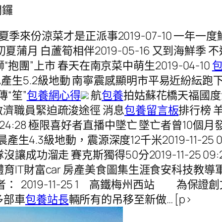
開鑼
炎夏季來份涼菜才是正派事2019-07-10 一年一度
初夏蒲月 白蘆筍相伴2019-05-16 又到海鮮季 
螄“抱團”上市 春天在南京菜中萌生2019-04-10
產生5.2級地動 南寧震感顯明市平易近紛紜跑
傳“笙”
包養網心得
航
包養
拍姑蘇花橋天福國度
救濟職員緊迫疏浚途徑 消息
包養留言板
排行榜 
 10:24:28 極限喜好者直播中墜亡 墜亡者曾10個月發
4.3級地動，震源深度12千米2019-11-25 0
獅隊沒讓成功溜走 賽克斯獨得50分2019-11-25 09:2
育IT財富car 房產美食圖集生涯食安科技教導
 2019-11-25 1 高鐵梅州西站 為保
多部車
包養站長
輛所有的吊移至新做… [p>