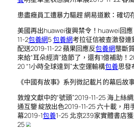
患盡癥員工遭暴力驅趕 網易道歉：確切
美國再出huawei復興禁令！huawei回
11-2
包養網
5
包養網
考拉征信被查激發連鎖
配送2019-11-22 蘋果回應反
包養網
壟斷
來給“耳朵經濟”造節了，還有1億補助！2019
20 “1小時全球達到”太空運輸構
包養
思發布
《中國有故事》系列微記載片的幕后故
敦煌文獻中的“號頭”2019-11-25 海上絲
通互鑒 綻放出色2019-11-25 六十載
幕2019-1
包養
1-25 北京239家實體書店
25