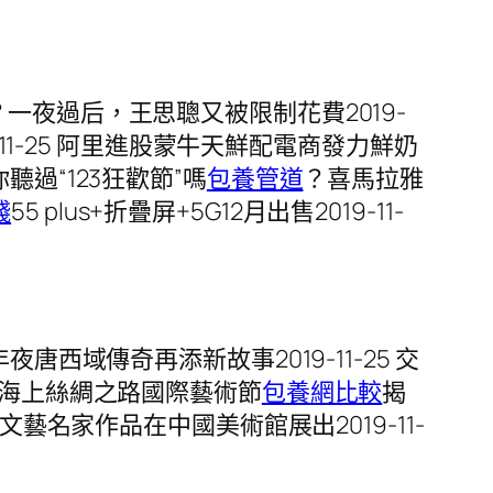
回事？一夜過后，王思聰又被限制花費2019-
1-25 阿里進股蒙牛天鮮配電商發力鮮奶
 你聽過“123狂歡節”嗎
包養管道
？喜馬拉雅
錢
55 plus+折疊屏+5G12月出售2019-11-
年夜唐西域傳奇再添新故事2019-11-25 交
第四屆海上絲綢之路國際藝術節
包養網比較
揭
文藝名家作品在中國美術館展出2019-11-