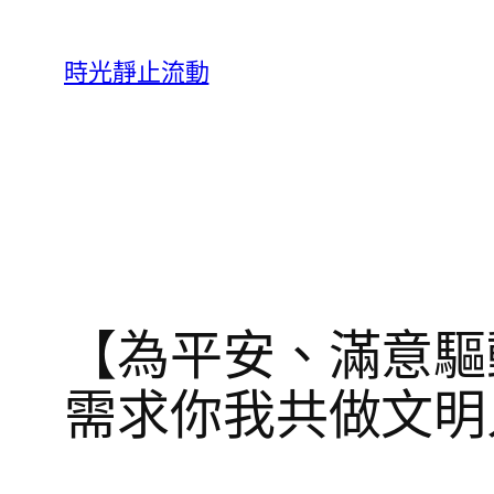
跳
至
時光靜止流動
主
要
內
容
【為平安、滿意驅
需求你我共做文明