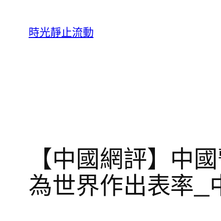
跳
至
時光靜止流動
主
要
內
容
【中國網評】中國
為世界作出表率_