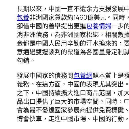
長期以來，中國一直不遺余力支援發展中國
包養
非洲國家貸款約1460億美元。同
卻借中國的善舉提出更進
包養情婦
一步
消非洲債務，為非洲國家松綁。相關數據
金都是中國人民用辛勤的汗水換來的，
意通過雙邊談判的渠道為各國量身定制
勾銷。
發展中國家的債務問
包養網
題本質上是
義務。在這方面，中國的表現尤其突出
之下，中國持續擴大進口商品范圍，加
品出口提供了巨大的市場空間。同時，中
會為最不發達國家參展商提供免費標攤
博會快車，走進中國市場。中國的行動