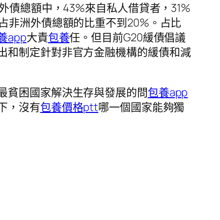
外債總額中，43%來自私人借貸者，31%
占非洲外債總額的比重不到20%。占比
養app
大責
包養
任。但目前G20緩債倡議
出和制定針對非官方金融機構的緩債和減
最貧困國家解決生存與發展的問
包養app
下，沒有
包養價格ptt
哪一個國家能夠獨