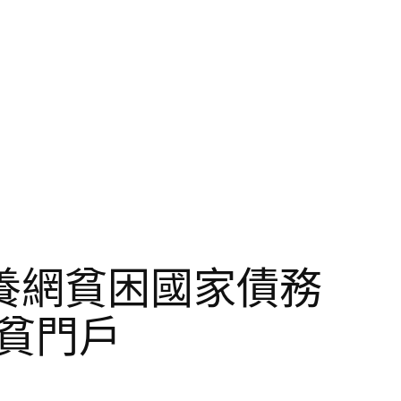
養網貧困國家債務
貧門戶