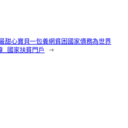
最甜心寶貝一包養網貧困國家債務為世界
線_國家扶貧門戶
→