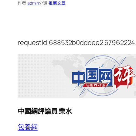
作者:
admin
分類:
推薦文章
requestId:688532b0dddee2.57962224
中國網評論員 樂水
包養網