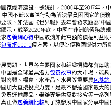
家經濟建設。據統計，2000年至2017年，
時，中國不斷以實際行動為解決最貧困國家的債
的要求。如法國《世界報》去年曾發表題為“中
顯示，截至2020年底，中國在非洲的債務總規
要求
包養網心得
中國取消如此高額的債權利益既
減
包養網dcard
債方案，以便為債務國提供力所
發展問題，世界各主要國家和組織機構都有幫助
。中國是全球最具潛力
包養故事
的大市場，能夠
大對肉類、糧食、水產品、水果等重要農
包養站
國加大直接投資力度，是最不發達國家最大的直
、免費運輸展品、舉辦專場供需對接會等一系列
，真正做
包養網比較
到了讓發展中國家分享中國