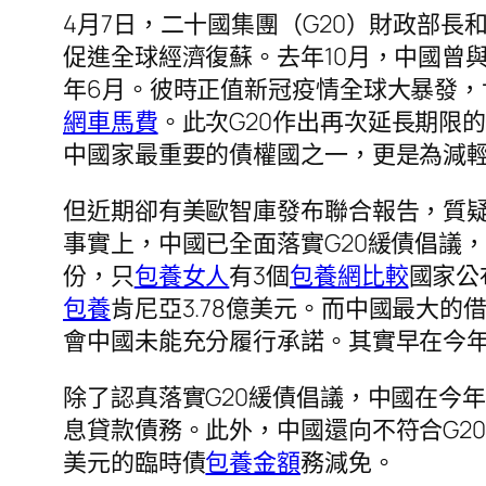
4月7日，二十國集團（G20）財政部長
促進全球經濟復蘇。去年10月，中國曾
年6月。彼時正值新冠疫情全球大暴發，
網車馬費
。此次G20作出再次延長期限
中國家最重要的債權國之一，更是為減
但近期卻有美歐智庫發布聯合報告，質
事實上，中國已全面落實G20緩債倡議
份，只
包養女人
有3個
包養網比較
國家公
包養
肯尼亞3.78億美元。而中國最大
會中國未能充分履行承諾。其實早在今年
除了認真落實G20緩債倡議，中國在今
息貸款債務。此外，中國還向不符合G2
美元的臨時債
包養金額
務減免。