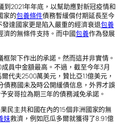
到2021年年底，以幫助應對新冠疫情和
國家的
包養條件
債務暫緩償付期延長至今
不發達國家更是陷入嚴重的經濟衰退
包養
經濟的無條件支持。而中國
包養
作為發展
倡議框架下作出的承諾。然而這并非實情。
20成員中金額最高。不過，截至今年3月
代夫2500萬美元，贊比亞1.1億美元，
部分債務國未及時公開緩債信息，外界才誤
給予安哥拉為期三年的債務減免承諾。
果民主共和國在內的15個非洲國家的無
養妹
救濟，例如厄瓜多爾就獲得了8.91億