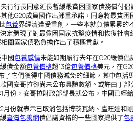
和央行行長同意延長暫緩最貧困國家債務償付倡議
與其他G20成員國作出鄭重承諾，同意將最貧困
世
包養
界經濟遭受重創，一些本就負債累累的
的決定體現了對最貧困國家抗擊疫情和恢復社會
輕相關國家債務負擔作出了積極貢獻。
疑中國
包養感情
未能如期履行去年在G20緩債
，緩債金額
包養價格
超13億
包養價格
美元，在G
布了它們獲得中國債務減免的細節，其中包括馬爾
的借款國安哥拉卻尚未公布具體數額。或許由于
1月份，安哥拉財政部部長就公布，中國已經
年2月份就表示已取消包括博茨瓦納、盧旺達和剛
0緩
臺灣包養網
債倡議資格的一些國家提供了
包