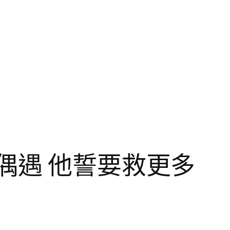
偶遇 他誓要救更多