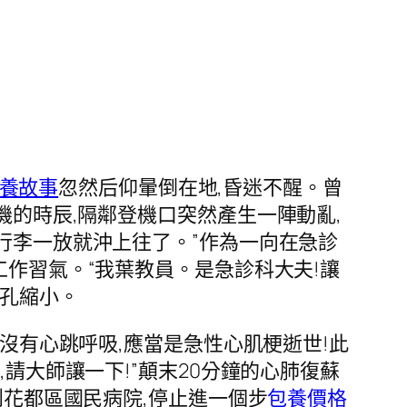
養故事
忽然后仰暈倒在地,昏迷不醒。曾
機的時辰,隔鄰登機口突然產生一陣動亂,
行李一放就沖上往了。”作為一向在急診
工作習氣。“我葉教員。是急診科大夫!讓
瞳孔縮小。
,沒有心跳呼吸,應當是急性心肌梗逝世!此
,請大師讓一下!”顛末20分鐘的心肺復蘇
到花都區國民病院,停止進一個步
包養價格