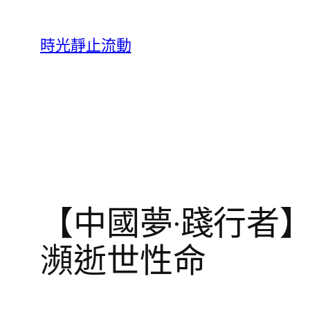
跳
至
時光靜止流動
主
要
內
容
【中國夢·踐行者
瀕逝世性命