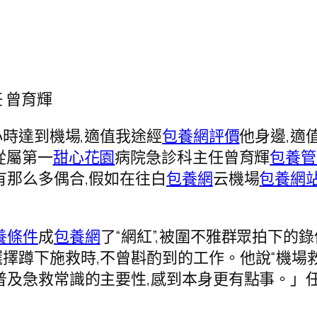
主任 曾育輝
時達到機場,適值我途經
包養網評價
他身邊,適
從屬第一
甜心花園
病院急診科主任曾育輝
包養管
有那么多偶合,假如在往白
包養網
云機場
包養網
養條件
成
包養網
了“網紅”,被圍不雅群眾拍下的
擇蹲下施救時,不曾斟酌到的工作。他說“機場
普及急救常識的主要性,感到本身更有點事。」