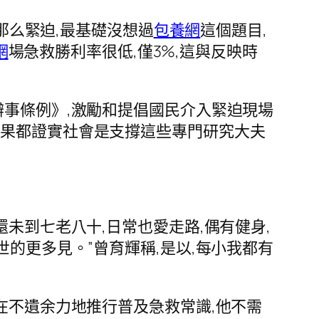
那么緊迫,最基礎沒想過
包養網
這個題目,
網
場急救勝利率很低,僅3%,這與反映時
事條例》,激勵和提倡國民介入緊迫現場
成果都證實社會是支撐這些專門研究大夫
未到七老八十,日常也愛走路,偶有健身,
的更多見。”曾育輝稱,是以,每小我都有
在不遺余力地推行普及急救常識,他不需