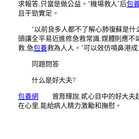
求報答,只當是做公益。“機場救人”后
包
且干勁實足。
“以前良多人都不了解心肺復蘇是什么,
頭讓全平易近進修急救常識,媒體則應不
救,急
包養
救為人人。”可以效仿噴鼻港成
同題問答
什么是好大夫?
包養網
曾育輝說,貳心目中的好大夫起首
在心里,能給病人精力激勵和撫慰。