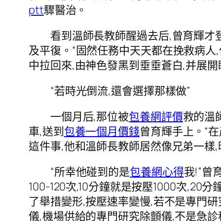
ptt
驟醫治。
看到溫師長教師醒過去后,曾育輝才登上
及平復。“固然任務中天天都在挽救病人
中拉回來,由神色發黑到垂垂蒼白,并展開
“若時光倒流,還會選擇那樣做”
一個月后,那位被
包養網評價
救的溫
車,送到
包養一個月價錢
曾育輝手上。“在
這件事,他和溫師長教師居然像兄弟一樣,
“所幸他碰到的是
包養網心得
我!”
100-120次,10分鐘就是按壓1000
了舉措變形,按壓速率變慢,若不是專門
儀,機場供給的專門研究除顫儀,不是急