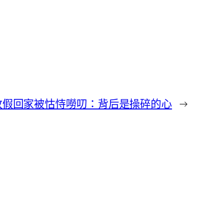
放假回家被怙恃嘮叨：背后是操碎的心
→