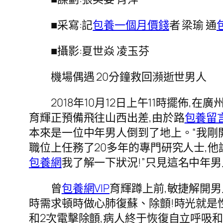
■采寫:記
包養一個月價錢
者 梁瑜 通
■攝影:夏世焱 凌玉芬
機場偶遇 20分鐘救回瀕逝世男人
2018年10月12日上午11時擺佈,在
育輝正預備飛往山西出差,由於路
包養留
本來是一位中年男人倒到了地上。“我剛
職位上任務了20多年的專門研究人士,
包養網
我了解一下狀況!”只見這名中年
曾
包養網VIP
育輝蹲上前,敏捷解開
時需求頓時做心肺復蘇、除顫!時光就是性
和2次電擊除顫,病人終于恢復自立呼吸和