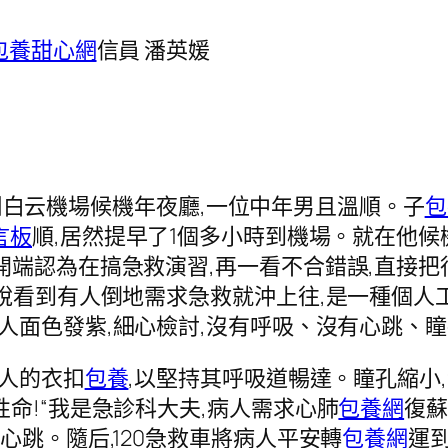
包養甜心網
信員 潘英媛
廣州白云機場候機年夜廳,一位中年男且溫順。子
包
言板
順,居然提早了1個多小時到機場。就在他候
開端認為在搞急救演習,再一看不合錯誤,直接把
他說看到有人倒地需求急救就沖上往,是一種個人
男人面色發紫,細心檢討,沒有呼吸、沒有心跳、
男人的衣扣
包養
,以堅持其呼吸道暢達。瞳孔縮小
命!“我是急診科大夫,病人需求心肺
包養網
復蘇
心跳。隨后,120急救車將病人平安轉
包養網
運