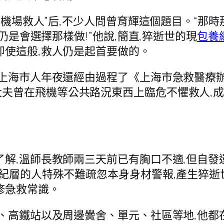
機場救人”后,不少人問曾育輝這個題目。“那時
我仍是會選擇那樣做!”他說,簡直,猝逝世的現
包養
即使這般,救人仍是起首要做的。
上海市人年夜還經由過程了《上海市急救醫療辦
大夫曾在飛機等公共路況東西上臨危不懼救人,
,溫師長教師兩三天前已有胸口不適,但自發還
紀層的人特殊不難疏忽本身身材警報,產生猝逝世
修急救常識。
高鐵站以及周邊黌舍、單元、社區等地,他都