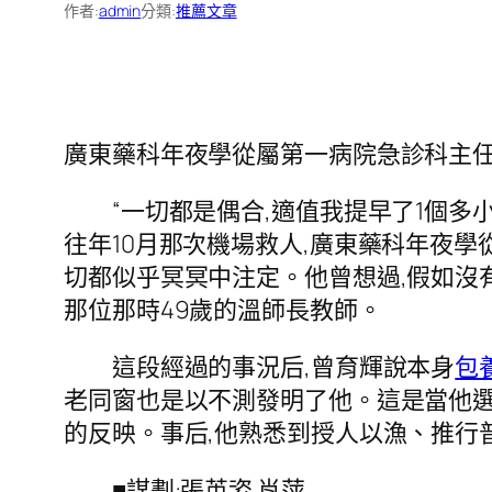
作者:
admin
分類:
推薦文章
廣東藥科年夜學從屬第一病院急診科
“一切都是偶合,適值我提早了1個多小
往年10月那次機場救人,廣東藥科年夜學
切都似乎冥冥中注定。他曾想過,假如沒
那位那時49歲的溫師長教師。
這段經過的事況后,曾育輝說本身
包
老同窗也是以不測發明了他。這是當他選
的反映。事后,他熟悉到授人以漁、推行
■謀劃:張英姿 肖萍