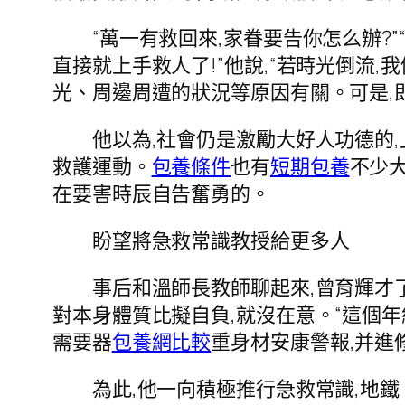
“萬一有救回來,家眷要告你怎么辦?”“
直接就上手救人了!”他說,“若時光倒流,
光、周邊周遭的狀況等原因有關。可是,
他以為,社會仍是激勵大好人功德的,
救護運動。
包養條件
也有
短期包養
不少
在要害時辰自告奮勇的。
盼望將急救常識教授給更多人
事后和溫師長教師聊起來,曾育輝才了解
對本身體質比擬自負,就沒在意。“這個年
需要器
包養網比較
重身材安康警報,并進
為此,他一向積極推行急救常識,地鐵、