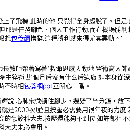
了飛機,此時的他,只覺得全身虛脫了。但是,
,但那是任務腳色、個人工作行動,而在機場勝利
眼想
包養網
措辭,這種勝利感來得尤其震動。”
師長教師帶著寫著“救命恩感天動地,醫術高人帥
產生猝逝世1個月后沒有什么后遺癥,能本身從深
時不時相
包養網ppt
互關心一番。
曾育輝說,心肺宋微頓住腳步，遲疑了半分鐘，放
次,20分鐘就是2000次!並且按壓必需要用很年夜的
研究的急診科大夫,按壓還能夠不到位,如許都達
診科大夫未必會用。