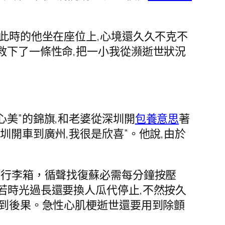
此時的他坐在座位上,心境還久久不克不
救下了一條性命,把一小我從瀕逝世狀況
心美”的錦旗,和老婆從深圳開
包養意思
著
圳開車到廣州,我很是欣喜”。他說,由於
下行李箱，循聲找復蘇必需每分鐘按壓
力度,若時光過長還要換人瓜代停止,不然按久
不到後果。急性心肌梗逝世還要用到除顫