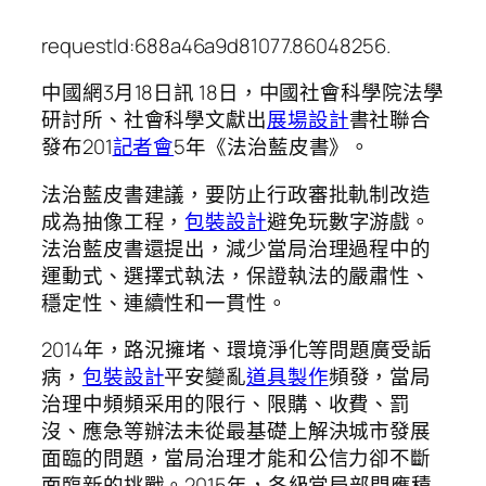
requestId:688a46a9d81077.86048256.
中國網3月18日訊 18日，中國社會科學院法學
研討所、社會科學文獻出
展場設計
書社聯合
發布201
記者會
5年《法治藍皮書》。
法治藍皮書建議，要防止行政審批軌制改造
成為抽像工程，
包裝設計
避免玩數字游戲。
法治藍皮書還提出，減少當局治理過程中的
運動式、選擇式執法，保證執法的嚴肅性、
穩定性、連續性和一貫性。
2014年，路況擁堵、環境淨化等問題廣受詬
病，
包裝設計
平安變亂
道具製作
頻發，當局
治理中頻頻采用的限行、限購、收費、罰
沒、應急等辦法未從最基礎上解決城市發展
面臨的問題，當局治理才能和公信力卻不斷
面臨新的挑戰。2015年，各級當局部門應積