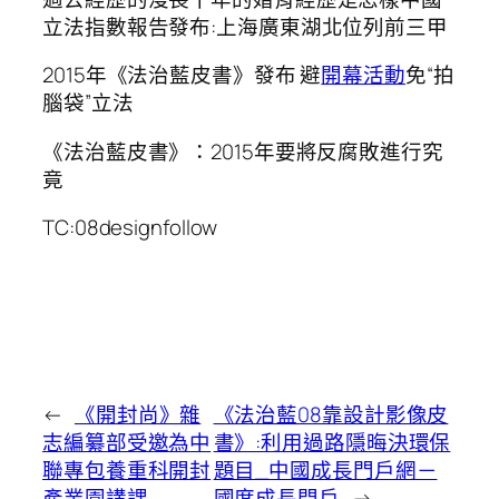
立法指數報告發布:上海廣東湖北位列前三甲
2015年《法治藍皮書》發布 避
開幕活動
免“拍
腦袋”立法
《法治藍皮書》：2015年要將反腐敗進行究
竟
TC:08designfollow
←
《開封尚》雜
《法治藍08靠設計影像皮
志編纂部受邀為中
書》:利用過路隱晦決環保
聯專包養重科開封
題目_中國成長門戶網－
產業園講課
國度成長門戶
→