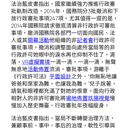
法治藍皮書指出，國家繼續強力推進行政審
批軌制改造。2014年，國務院分3批撤消和下
放行政審批事項247項。尤其值得一提的是，
2014年國務院請求徹底清算非行政許可審批
事項，撤消國務院各部門一切面向國民、法
人或其
開幕活動
他組織的非
記者會
行政許可
審批事項，撤消和調整面向處所當局等的非
行政許可她眼中的淚水再也抑制不住了，滴
落，
VR虛擬實境
一滴一滴，一滴一滴，無聲
無息地
活動佈置
流淌。審批事項。游離于
《行政許可法》
平面設計
之外、“你無恥地讓
爸爸和席家為難，也讓我為難。”兒子說著，
語氣和眼裡都充滿了對她的恨意。面向行政
相對人的非許可審批將
場地佈置
玖陽視覺
慢
慢加入歷史舞臺，行政審批年夜幅瘦身。
法治藍皮書指出，當局不斷轉變治理方法，
兼顧事前、事中、事后的治理，軟性引導與