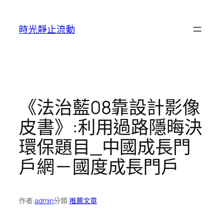
跳
至
時光靜止流動
主
要
內
容
《法治藍08靠設計影像
皮書》:利用過路隱晦決
環保題目_中國成長門
戶網－國度成長門戶
作者:
admin
分類:
推薦文章