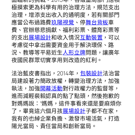
極摸索更為科學有用的治理方法，規范支出
治理，增添支出收入的通明度，若有關部門
應當公布過路費
玖陽視覺
、停
舞台背板
車
費、官辦慈悲捐獻、福利彩票、體育彩票等
的支出
展場設計
和收入情況
互動裝置
，可以
考慮從中拿出需要資金用于解決環保、路
況、教導等平易近生
人形立牌
問題，讓廣年
夜國民群眾切實享用到改造的紅利。
法治藍皮書指出，2014年，
包裝設計
法治當
局建設著力簡政放權，轉變治理方法，加強
執法，加強
開幕活動
對行政權力的監督等，
進而減輕裴毅認真的點了點頭，然後抱歉的
對媽媽說：“媽媽，這件事看來還是要麻煩你
了，畢竟這六個月孩
展場設計
子都不在家，
我有的也綽企業負擔、激發市場活氣，打造
陽光當局、責任當局和創新當局。