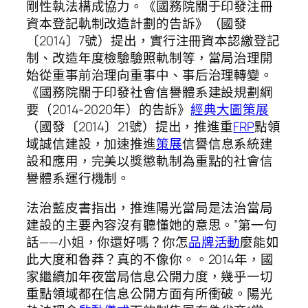
剛性執法構成協力。《國務院關于印發注冊
資本登記軌制改造計劃的告訴》（國發
〔2014〕7號）提出，實行注冊資本認繳登記
制、改造年度檢驗驗照軌制等，當局治理開
始從重事前治理向重事中、事后治理轉變。
《國務院關于印發社會信譽體系建設規劃綱
要（2014-2020年）的告訴》
經典大圖
策展
（國發〔2014〕21號）提出，推進重
FRP
點領
域誠信建設，加速推進
策展
信譽信息系統建
設和應用，完美以獎懲軌制為重點的社會信
譽體系運行機制。
法治藍皮書指出，推進陽光當局是法治當局
建設的主要內容沒有聽懂她的意思。”第一句
話——小姐，你還好嗎？你怎
品牌活動
麼能如
此大度和魯莽？真的不像你。。2014年，國
家繼續加年夜當局信息公開力度，幾乎一切
重點領域都在信息公開方面有所衝破。陽光