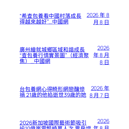
2026 年 8
“希查包養看中國村落成長
得越來越好”_中國網
月 8 日
2026
廣州繪就城鄉區域和諧成長
年 8 月
“查包養行情實景圖”（經濟聚
焦）_中國網
8 日
2026 年
台包養網心得畸形網戀釀慘
禍 21歲的他掐逝世39歲的她
8 月 7 日
2026
2026新加坡國際藝術節吸引
年 8 月
逾10億嵐電競椅萬人次 票房增