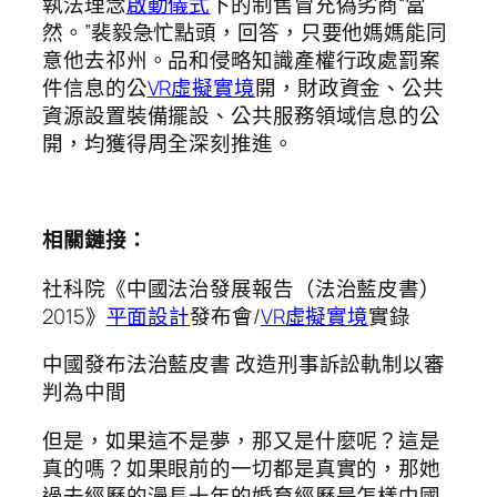
執法理念
啟動儀式
下的制售冒充偽劣商“當
然。”裴毅急忙點頭，回答，只要他媽媽能同
意他去祁州。品和侵略知識產權行政處罰案
件信息的公
VR虛擬實境
開，財政資金、公共
資源設置裝備擺設、公共服務領域信息的公
開，均獲得周全深刻推進。
相關鏈接：
社科院《中國法治發展報告（法治藍皮書）
2015》
平面設計
發布會/
VR虛擬實境
實錄
中國發布法治藍皮書 改造刑事訴訟軌制以審
判為中間
但是，如果這不是夢，那又是什麼呢？這是
真的嗎？如果眼前的一切都是真實的，那她
過去經歷的漫長十年的婚育經歷是怎樣中國