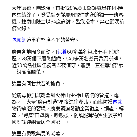
大年節夜，團聚時，首批128名廣東醫護職員在1小時
內集結終了，登受騙晚從廣州飛往武漢的獨一一班客
機；鐘南山院士以84歲高齡，臨危授命，奔赴武漢抗
疫火線。
包養網
這里有堅強不平的苦守。
廣東各地聞令而動，1
包養
60多萬名黨政干手下沉社
區，28萬個下層黨組織、540多萬名黨員帶頭拼搏，
近30萬名社區任務者晝夜值守，黨旗一直在戰“疫”第
一線高高飄蕩。
這里有同甘共苦的擔負。
從病毒檢測試劑盒到火神山雷神山病院的管道、電
器，一大量“廣東制造”星夜運往湖北。面臨防護
包養
物質缺乏的窘境，廣東緊迫發動企業復產、擴產、轉
產，“粵產”口罩機、呼吸機、防護服等物質生孩子和
國度調運總量居全國第一。
這里有勇敢無畏的就義。