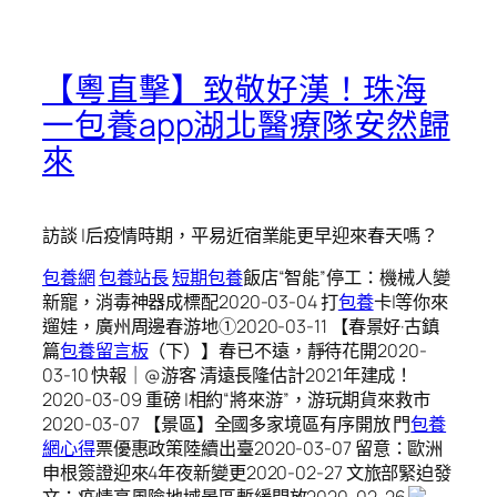
【粵直擊】致敬好漢！珠海
一包養app湖北醫療隊安然歸
來
訪談 |后疫情時期，平易近宿業能更早迎來春天嗎？
包養網
包養站長
短期包養
飯店“智能”停工：機械人變
新寵，消毒神器成標配2020-03-04 打
包養
卡|等你來
遛娃，廣州周邊春游地①2020-03-11 【春景好·古鎮
篇
包養留言板
（下）】春已不遠，靜待花開2020-
03-10 快報｜@游客 清遠長隆估計2021年建成！
2020-03-09 重磅 |相約“將來游”，游玩期貨來救市
2020-03-07 【景區】全國多家境區有序開放 門
包養
網心得
票優惠政策陸續出臺2020-03-07 留意：歐洲
申根簽證迎來4年夜新變更2020-02-27 文旅部緊迫發