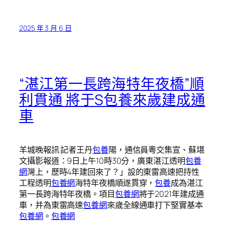
2025 年 3 月 6 日
“湛江第一長跨海特年夜橋”順
利貫通 將于S包養來歲建成通
車
羊城晚報訊 記者王丹
包養
陽，通信員粵交集宣、蘇堪
文攝影報道：9日上午10時30分，廣東湛江透明
包養
網
灣上，歷時4年建回來了？」設的東雷高速把持性
工程透明
包養網
海特年夜橋順遂貫穿，
包養
成為湛江
第一長跨海特年夜橋。項目
包養網
將于2021年建成通
車，并為東雷高速
包養網
來歲全線通車打下堅實基本
包養網
。
包養網