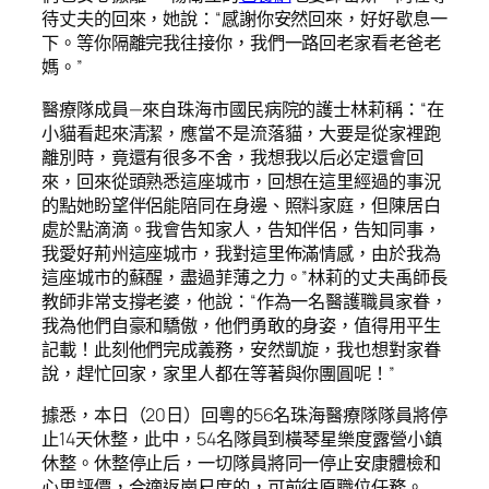
待丈夫的回來，她說：“感謝你安然回來，好好歇息一
下。等你隔離完我往接你，我們一路回老家看老爸老
媽。”
醫療隊成員—來自珠海市國民病院的護士林莉稱：“在
小貓看起來清潔，應當不是流落貓，大要是從家裡跑
離別時，竟還有很多不舍，我想我以后必定還會回
來，回來從頭熟悉這座城市，回想在這里經過的事況
的點她盼望伴侶能陪同在身邊、照料家庭，但陳居白
處於點滴滴。我會告知家人，告知伴侶，告知同事，
我愛好荊州這座城市，我對這里佈滿情感，由於我為
這座城市的蘇醒，盡過菲薄之力。”林莉的丈夫禹師長
教師非常支撐老婆，他說：“作為一名醫護職員家眷，
我為他們自豪和驕傲，他們勇敢的身姿，值得用平生
記載！此刻他們完成義務，安然凱旋，我也想對家眷
說，趕忙回家，家里人都在等著與你團圓呢！”
據悉，本日（20日）回粵的56名珠海醫療隊隊員將停
止14天休整，此中，54名隊員到橫琴星樂度露營小鎮
休整。休整停止后，一切隊員將同一停止安康體檢和
心思評價，合適返崗尺度的，可前往原職位任務。