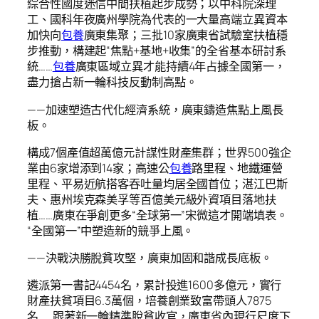
綜合性國度迷信中間扶植起步成勢；以中科院深理
工、國科年夜廣州學院為代表的一大量高端立異資本
加快向
包養
廣東集聚；三批10家廣東省試驗室扶植穩
步推動，構建起“焦點+基地+收集”的全省基本研討系
統……
包養
廣東區域立異才能持續4年占據全國第一，
盡力搶占新一輪科技反動制高點。
——加速塑造古代化經濟系統，廣東鑄造焦點上風長
板。
構成7個產值超萬億元計謀性財產集群；世界500強企
業由6家增添到14家；高速公
包養
路里程、地鐵運營
里程、平易近航搭客吞吐量均居全國首位；湛江巴斯
夫、惠州埃克森美孚等百億美元級外資項目落地扶
植……廣東在爭創更多“全球第一”宋微這才開端填表。
“全國第一”中塑造新的競爭上風。
——決戰決勝脫貧攻堅，廣東加固和諧成長底板。
遴派第一書記4454名，累計投進1600多億元，實行
財產扶貧項目6.3萬個，培養創業致富帶頭人7875
名……跟著新一輪精準脫貧收官，廣東省內現行尺度下