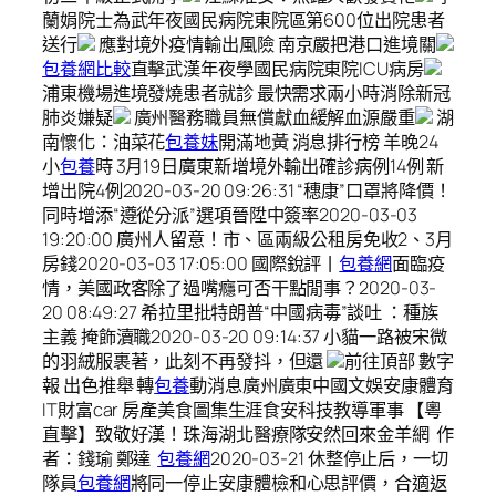
蘭娟院士為武年夜國民病院東院區第600位出院患者
送行
應對境外疫情輸出風險 南京嚴把港口進境關
包養網比較
直擊武漢年夜學國民病院東院ICU病房
浦東機場進境發燒患者就診 最快需求兩小時消除新冠
肺炎嫌疑
廣州醫務職員無償獻血緩解血源嚴重
湖
南懷化：油菜花
包養妹
開滿地黃 消息排行榜 羊晚24
小
包養
時 3月19日廣東新增境外輸出確診病例14例 新
增出院4例2020-03-20 09:26:31 “穗康”口罩將降價！
同時增添“遵從分派”選項晉陞中簽率2020-03-03
19:20:00 廣州人留意！市、區兩級公租房免收2、3月
房錢2020-03-03 17:05:00 國際銳評丨
包養網
面臨疫
情，美國政客除了過嘴癮可否干點閒事？2020-03-
20 08:49:27 希拉里批特朗普“中國病毒”談吐 ：種族
主義 掩飾瀆職2020-03-20 09:14:37 小貓一路被宋微
的羽絨服裹著，此刻不再發抖，但還
前往頂部 數字
報 出色推舉 轉
包養
動消息廣州廣東中國文娛安康體育
IT財富car 房產美食圖集生涯食安科技教導軍事 【粵
直擊】致敬好漢！珠海湖北醫療隊安然回來金羊網 作
者：錢瑜 鄭達
包養網
2020-03-21 休整停止后，一切
隊員
包養網
將同一停止安康體檢和心思評價，合適返