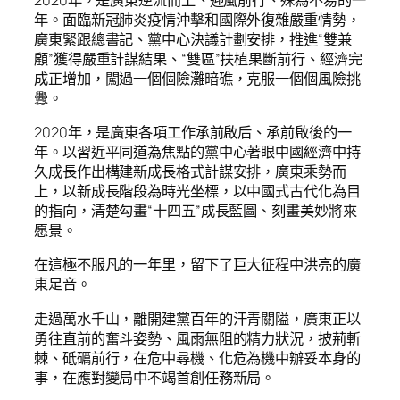
年。面臨新冠肺炎疫情沖擊和國際外復雜嚴重情勢，
廣東緊跟總書記、黨中心決議計劃安排，推進“雙兼
顧”獲得嚴重計謀結果、“雙區”扶植果斷前行、經濟完
成正增加，闖過一個個險灘暗礁，克服一個個風險挑
釁。
2020年，是廣東各項工作承前啟后、承前啟後的一
年。以習近平同道為焦點的黨中心著眼中國經濟中持
久成長作出構建新成長格式計謀安排，廣東乘勢而
上，以新成長階段為時光坐標，以中國式古代化為目
的指向，清楚勾畫“十四五”成長藍圖、刻畫美妙將來
愿景。
在這極不服凡的一年里，留下了巨大征程中洪亮的廣
東足音。
走過萬水千山，離開建黨百年的汗青關隘，廣東正以
勇往直前的奮斗姿勢、風雨無阻的精力狀況，披荊斬
棘、砥礪前行，在危中尋機、化危為機中辦妥本身的
事，在應對變局中不竭首創任務新局。