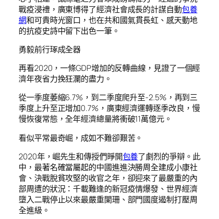
戰疫浸禮，廣東博得了經濟社會成長的計謀自動
包養
網
和可貴時光窗口，也在共和國氣貫長虹、感天動地
的抗疫史詩中留下出色一筆。
勇毅前行琢成全器
再看2020，一條GDP增加的反轉曲線，見證了一個經
濟年夜省力挽狂瀾的盡力。
從一季度萎縮6.7%，到二季度爬升至-2.5%，再到三
季度上升至正增加0.7%，廣東經濟運轉逐季改良，慢
慢恢復常態，全年經濟總量將衝破11萬億元。
看似平常最奇崛，成如不難卻艱苦。
2020年，崛先生和傳授們睜開
包養
了劇烈的爭辯。此
中，最著名確當屬起的中國進進決勝周全建成小康社
會、決戰脫貧攻堅的收官之年，卻迎來了最嚴重的內
部周遭的狀況：千載難逢的新冠疫情爆發、世界經濟
墮入二戰停止以來最嚴重闌珊、部門國度遏制打壓周
全進級。