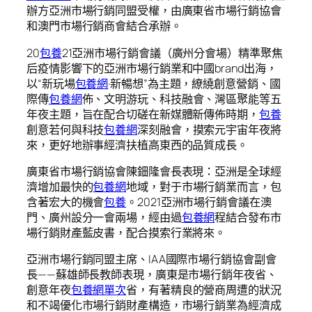
辦方亞洲市場行銷同盟受權，由廣東省市場行銷協會
和澳門市場行銷商會結合承辦。
20
包養
21亞洲市場行銷會議（廣州分會場）精準聚焦
后疫情影響下的亞洲市場行銷業和中國brand出海，
以“新玩場
包養網
·新暢想”為主題，繚繞創意營銷、國
際傳
包養網
佈、文明游玩、科技融會、灣區聚能等五
年夜主題，旨在配合切磋在新媒體新傳佈時期，
包養
創意若何與科技
包養網
深刻融會，摸索元宇宙年夜將
來，更好地辦事經濟扶植高東西的品質成長。
廣東省市場行銷協會陳鈿隆會長表現：亞洲是全球經
濟增加最快的
包養網
地域，對于市場行銷業而言，包
含著宏大的機會
包養
。2021亞洲市場行銷會議在澳
門、廣州設分一會兩場，經由過
包養網
程結合發布市
場行銷財產藍皮書，配合摸索行業將來。
亞洲市場行銷同盟主席、IAA國際市場行銷協會副會
長——蘇雄師長教師表現，廣東是市場行銷年夜省、
創意年夜
包養網單次
省，有著精良的營商周遭的狀況
和不竭優化市場行銷財產構造，市場行銷業為經濟成