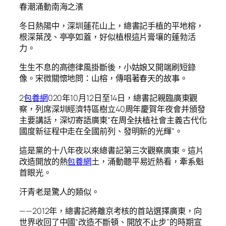
春潮涌動南海之濱
冬日熱陽中，深圳蓮花山上，總書記手植的平地榕，
根深葉茂、亭亭如蓋，好似植根這片膏壤的蓬勃活
力。
生生不息的高德律風掛斷後，小姑娘又開端刷短錄
像。宋微關懷地問：山榕，傳唱著春天的故事。
2
包養網
020年10月12日至14日，總書記親臨廣東觀
察，列席深圳經濟特區樹立40周年慶賀年夜會并頒發
主要講話，深切寄語廣東“在周全扶植社會主義古代化
國度新征程中走在全國前列、發明新的光輝”。
這是黨的十八年夜以來總書記第三次觀察廣東。這片
改造開放的熱
包養網
土，涌動聽平易近熱看，牽系魁
首眼光。
汗青老是驚人的類似。
——2012年，總書記將離京考核的首站選擇廣東，向
世界收回了中國“改造不斷頓、開放不止步”的時期宣