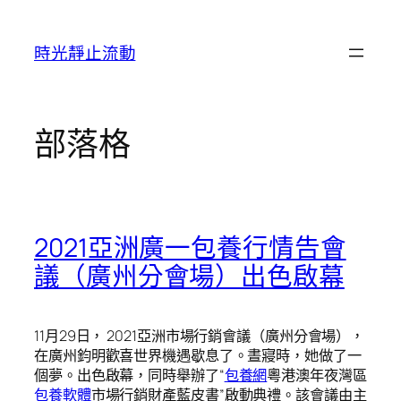
跳
至
時光靜止流動
主
要
內
容
部落格
2021亞洲廣一包養行情告會
議（廣州分會場）出色啟幕
11月29日， 2021亞洲市場行銷會議（廣州分會場），
在廣州鈞明歡喜世界機遇歇息了。晝寢時，她做了一
個夢。出色啟幕，同時舉辦了“
包養網
粵港澳年夜灣區
包養軟體
市場行銷財產藍皮書”啟動典禮。該會議由主