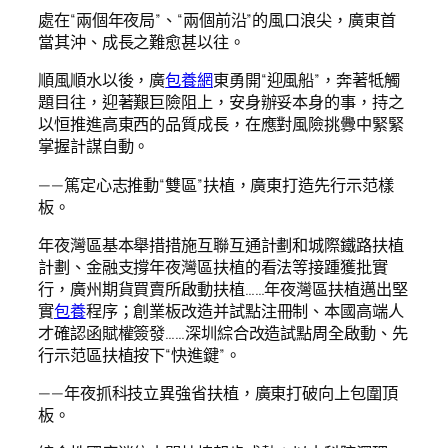
處在“兩個年夜局”、“兩個前沿”的風口浪尖，廣東首
當其沖、成長之難愈甚以往。
順風順水以後，廣
包養網
東勇開“迎風船”，奔著牴觸
題目往，迎著艱巨險阻上，安身辦妥本身的事，持之
以恒推進高東西的品質成長，在應對風險挑釁中緊緊
掌握計謀自動。
——篤定心志推動“雙區”扶植，廣東打造先行示范樣
板。
年夜灣區基本舉措措施互聯互通計劃和城際鐵路扶植
計劃、金融支撐年夜灣區扶植的看法等接踵獲批實
行，廣州期貨買賣所啟動扶植……年夜灣區扶植邁出堅
實
包養
程序；創業板改造并試點注冊制、本國高端人
才確認函賦權簽發……深圳綜合改造試點周全啟動、先
行示范區扶植按下“快進鍵”。
——年夜抓科技立異強省扶植，廣東打破向上包圍頂
板。