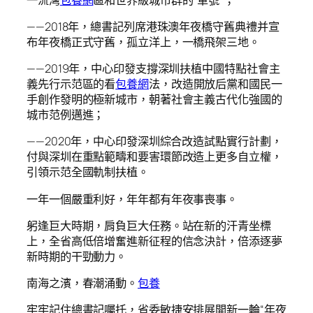
——2018年，總書記列席港珠澳年夜橋守舊典禮并宣
布年夜橋正式守舊，孤立洋上，一橋飛架三地。
——2019年，中心印發支撐深圳扶植中國特點社會主
義先行示范區的看
包養網
法，改造開放后黨和國民一
手創作發明的極新城市，朝著社會主義古代化強國的
城市范例邁進；
——2020年，中心印發深圳綜合改造試點實行計劃，
付與深圳在重點範疇和要害環節改造上更多自立權，
引領示范全國軌制扶植。
一年一個嚴重利好，年年都有年夜事喪事。
躬逢巨大時期，肩負巨大任務。站在新的汗青坐標
上，全省高低倍增奮進新征程的信念決計，倍添逐夢
新時期的干勁動力。
南海之濱，春潮涌動。
包養
牢牢記住總書記囑托，省委敏捷安排展開新一輪“年夜