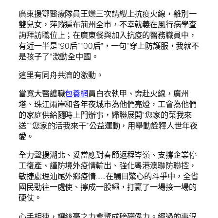
廣東援鄂醫療隊員王爍三次請纓上抗疫火線，離別一
雙兒女，萍蹤遍布荊州全市，不幸就義在風行病學查
詢拜訪職位上；在廣東餐與加入抗疫的醫務職員中，
有近一半是“90后”“00后”，一句“穿上防護服，我就不
是孩子了”激動全中國。
這里有同舟共濟的激動。
當寬大醫護職
包養網
員白衣執甲、奔赴火線，廣州
塔、珠江兩岸和各年夜城市為他們亮燈，工會為他們
的家庭供給隨時上門辦事，婦聯展開“您家的菜我來
送”“您家的活我來干”公益運動，用舉動詮釋人世年夜
愛。
全力聲援湖北、妥當應對春節返程岑嶺、支撐企業停
工復產、謹防境外疫情輸出、強化粵港澳聯防聯控，
敏捷處理汕尾外鄉疫情……在觸目驚心的斗爭中，全省
國民勁往一處使、擰成一股繩，打贏了一場接一場的
硬仗。
心手相連，讓絲毫之力會聚成磅礴偉力。經過的事況