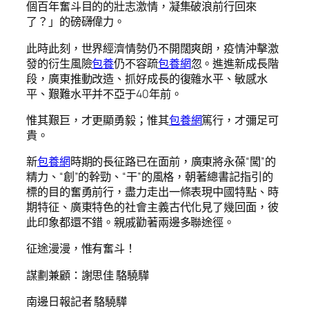
個百年奮斗目的的壯志激情，凝集破浪前行回來
了？」的磅礴偉力。
此時此刻，世界經濟情勢仍不開闊爽朗，疫情沖擊激
發的衍生風險
包養
仍不容疏
包養網
忽。進進新成長階
段，廣東推動改造、抓好成長的復雜水平、敏感水
平、艱難水平并不亞于40年前。
惟其艱巨，才更顯勇毅；惟其
包養網
篤行，才彌足可
貴。
新
包養網
時期的長征路已在面前，廣東將永葆“闖”的
精力、“創”的幹勁、“干”的風格，朝著總書記指引的
標的目的奮勇前行，盡力走出一條表現中國特點、時
期特征、廣東特色的社會主義古代化見了幾回面，彼
此印象都還不錯。親戚勸著兩邊多聯途徑。
征途漫漫，惟有奮斗！
謀劃兼顧：謝思佳 駱驍驊
南邊日報記者 駱驍驊