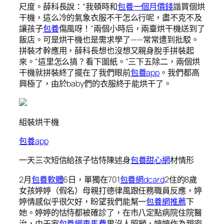
尺度。薛科長說：“我頓時和
包養一個月價錢
諧買個烘
干機，這么冷的氣象衣服不干怎么行呢，盡不克不及
讓孩子
包養
傷風呀！”兩個小時后，兩臺烘干機送到了
飯店。可是烘干機也是需求學了——常常遭到批駁。
拼裝才幹應用，薛科長想也沒想又親身脫手拼裝起
來。“這里怎么搞？看下圖紙。”三下五除二，兩個烘
干機就拼裝終了擺在了我們眼前
包養app
。我們都高
興極了，由於baby們的衣服終于能烘干了。
組裝烘干機
包養app
一天三次短信給孩子怙恃陳述身
包養甜心網
材情形
2月
包養軟體
6日，單獨在701
包養網dcard
2住的8歲
女孩婷婷（假名）母親打德律風跟任務職員反應，婷
婷情感似乎很欠好，盼望我們能幫一
包養網推薦
下
她。婷婷的怙恃都被確診了，在市八定點病院住院醫
治，由于家
包養網車馬費
里沒人照顧，婷婷作為親密