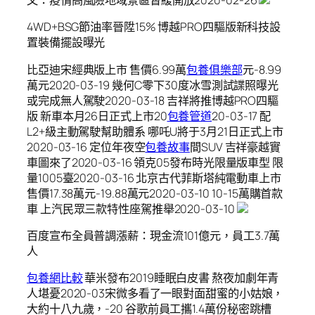
文：疫情高風險地域景區暫緩開放2020-02-26
​4WD+BSG節油率晉陞15% 博越PRO四驅版新科技設
置裝備擺設曝光
比亞迪宋經典版上市 售價6.99萬
包養俱樂部
元-8.99
萬元2020-03-19 ​幾何C零下30度冰雪測試諜照曝光
或完成無人駕駛2020-03-18 吉祥將推博越PRO四驅
版 新車本月26日正式上市20
包養管道
20-03-17 ​配
L2+級主動駕駛幫助體系 哪吒U將于3月21日正式上市
2020-03-16 定位年夜空
包養故事
間SUV 吉祥豪越實
車圖來了2020-03-16 領克05發布時光限量版車型 限
量1005臺2020-03-16 北京古代菲斯塔純電動車上市
售價17.38萬元-19.88萬元2020-03-10 ​10-15萬購首款
車 上汽民眾三款特性座駕推舉2020-03-10
百度宣布全員普調漲薪：現金流101億元，員工3.7萬
人
包養網比較
華米發布2019睡眠白皮書 熬夜加劇年青
人堪憂2020-03宋微多看了一眼對面甜蜜的小姑娘，
大約十八九歲，-20 谷歌前員工攜1.4萬份秘密跳槽