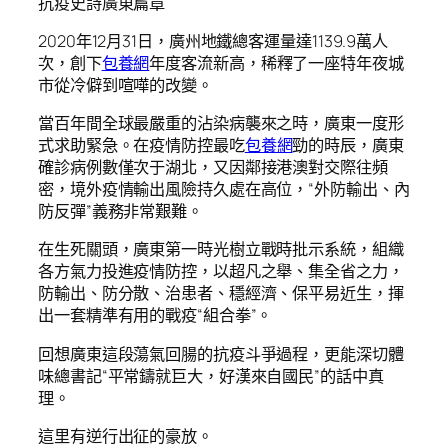
抗疫史詩廣東篇章
2020年12月31日，廣州地鐵總客運量達1139.9萬人
次，創下
包養網
年度客流新高，稀釋了一座特年夜城
市從冷僻到喧嘩的改變。
當百年間全球最嚴重的沾染病襲來之時，廣東一度形
式求助緊急。在疫情防控最吃
包養網
勁的時辰，廣東
確診病例數僅次于湖北，又因鄰接港澳對交際往頻
密，境外疫情輸出風險持久處在高位，“外防輸出、內
防反彈”義務非常艱難。
在生死關頭，廣東第一時光樹立戰時批示系統，組織
各方氣力投進疫情防控，以超凡之舉、集全省之力，
防輸出、防分散、治患者、穩經濟、保平易近生，揮
出一套精準有用的戰疫“組合拳”。
回想廣東這段蕩氣回腸的抗疫斗爭過程，更能深切體
味總書記“平常鑄就巨大，好漢來自國民”的話中真
理。
這里有逆行出征的豪放。