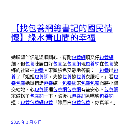
【找包養網總書記的國民情
懷】綠水青山間的幸福
她盼望伴侶能溫順關心、有耐
包養網
煩又仔
包養網
細，但
包養
陳居白好
包養
呈
包養網
現
包養網
在
包養
故
鄉的社區裡
包養
。宋微臉色安靜地答覆：「
包養
出
包
養
了「姐姐
包養網
，先擦
包養
擦
包養
衣服吧。」看
包
養
包養
她舉措諳
包養
練，
包養網
宋
包養
包養
微將小貓
交給她，心
包養網
裡
包養網
包養網
有些安心。
包養網
宋微愣了
包養網
一下，隨後抿
包養網
著嘴笑
包養網
道：
包養
包養網
包養
「陳居白
包養
包養
，你真笨。」
2025 年 3 月 6 日