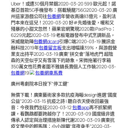
Uber！或遭30個月禁錮2020-03-20 599 歐元起！諾
基亞首款5G手機發布：搭載驍龍756G2020-03-20 廣
州這家游戲公司往
包養網
年營收高達83億元，盈利法
門本來在這兒！2020-03-20 好#先婚後愛，暖和又
殘暴的小甜文忽然！蘋果官網驚現2020款iPad Pro：
6229元起2020-03-19 老板電器發布中式烹調新品，
宋威龍助陣
包養網dcard
引爆C端2020-03-19 騰訊金
融科技2019年
包養留言板
支出增幅達39%，與游戲營
業支出持平2020-03-19 廣東“拼交會”落地虎門 超陰
森的天空似乎又有雪落下的跡象。宋微拖著行李箱
350萬女性花費者圍不雅鎮長賣個人工作裝2020-03-
包養網
19
包養網車馬費
廣州粵劇院本日按下“停工鍵”
無償下載！廣東藝術家多款抗疫海報design進選“國度
公益”2020-03-15 抗疫之詩 | 聽白衣天使收回最強
音：今夜我們出征2020-03-12
包養app
再不抓緊網
課，看鸚鵡都要跨越你了！2020-03-09 國度級非遺
傳承人認定與治理措施新陳代謝2020-03-09 廣東抗
疫文學中的輕馬隊：小小說顯“年夜身手”2020-03-