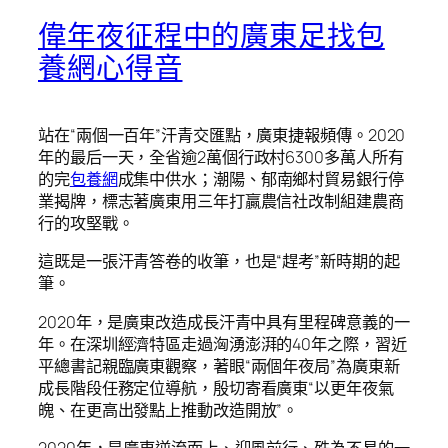
偉年夜征程中的廣東足找包
養網心得音
站在“兩個一百年”汗青交匯點，廣東捷報頻傳。2020
年的最后一天，全省逾2萬個行政村6300多萬人所有
的完
包養網
成集中供水；潮陽、郁南鄉村貿易銀行停
業揭牌，標志著廣東用三年打贏農信社改制組建農商
行的攻堅戰。
這既是一張汗青答卷的收筆，也是“趕考”新時期的起
筆。
2020年，是廣東改造成長汗青中具有里程碑意義的一
年。在深圳經濟特區走過洶湧澎湃的40年之際，習近
平總書記親臨廣東觀察，著眼“兩個年夜局”為廣東新
成長階段任務定位導航，殷切寄看廣東“以更年夜氣
魄、在更高出發點上推動改造開放”。
2020年，是廣東逆流而上、迎風前行、殊為不易的一