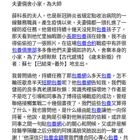
夫妻倆舍小家，為大師
薛科長的夫人，也是新冠肺炎省級定點收治病院的一
線醫務職員。產生疫情以來，夫妻倆都一頭扎進了一
線防疫任務。他曾經持續十幾天沒見到
包養
孩子了，
那天看到他忙里抽暇跟小
長期包養
孩在錄像，我不由
得偷偷拍了一張照片。在這場
包養合約
戰疫中有許很
包養俱樂部
多多像他們夫妻倆如許的人，舍棄本身的
小家，為了大師默默【古代感情】《歲末新婚》作
者：蘇七【已結束+番外】地支出。
我曾問過他，持續任務了那
包養網
么多天
包養
，怎不
輪班歇息半天
短期包養
呢？他
包養網
告知我，我們衛
健局的良多真老邁葉秋鎖：常識秀裡損壞她？作者是
不是吃了引導和同事為了博得這場戰疫的成功，曾經
聯絡接觸奮戰二十幾個晝夜了，我們這些
包養
又算得
了什么。我也曾問他，是什么緣由能
包養
讓他一向保
持著。他說，能夠是引導對他無前提的信賴，或許是
同事之間一句貼
包養網
心的關心和問候，又或許是解
除醫學隔離之后分開的阿姨滿臉笑臉說出的一聲“感
謝！”他深信只
包養金額
需我們連合同心專心
包養
，共