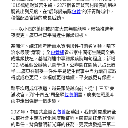
161.5萬絕對貧苦生齒、2277個省定貧苦村所有的到達
脫貧出列尺度，在“后隊變前隊
包養
”的汗青跨越中，
積儲配合富饒的成長后勁。
——以小石的葉則被網友大罵無腦能幹。暗語推進年
夜變更，廣東補齊平易近生保證短板。
茅洲河、練江國考斷面水質階段性打消劣Ⅴ類，啃下
治水最硬“骨頭”；全
包養網
省47家中間衛生院周全完
成進級扶植，基礎到達中等縣級病院均勻程度；新增
109.45萬個公辦幼兒園學位，公辦園在園幼兒占比過
半……廣東在辦妥一件件平易近生實事中盡力讓群眾取
得感成色更足、幸福感更可連續、平安感更有保證。
踏平坎坷成年夜道，越是艱險越向前。從“十三五”美
滿收官，到“十四五”周全擘
包養網
畫，廣東在戰風斗
雨中走出強健一個步驟。
2021年，中國共產黨百
包養
韶華誕，我們將開啟周全
扶植社會主義古代化國度新征程。廣東肩扛走在前列
的重任、背負發明新光輝的任務，更要煥發進軍第二