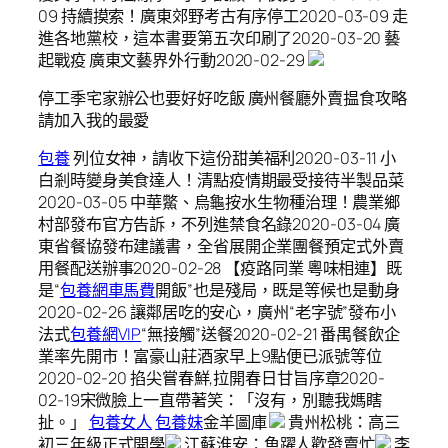
09 持續摸索！廣東郊野考古有序停工2020-03-09 走
進各地黨校，這本書要第五次印刷了2020-03-20 藝
起戰疫 廣東文藝界外行動2020-02-29
停工季宅家辦公也要好好吃飯 廣州餐廳外賣揾食攻略
請加入我的最愛
包養
列位女神，請收下這份甜美福利2020-03-11 小
白剎時變身美食達人！清點疫情期最受接待半製品菜
2020-03-05 中華鱉、烏龜按水生物種治理！農業鄉
村部發布官方告訴，不列進禁食名錄2020-03-04 廣
東省餐協發布建議書，全省展開企業團餐預定式外賣
用餐配送辦事2020-02-28 【疫路同業 粵味相連】既
是“
包養網車馬費
開飯”也是殘局，既是等候也是動身
2020-02-26 讓鄰居吃的安心，廣州“老字號”發布小
法式
包養網VIP
“無接觸”送餐2020-02-21 番禺餐飲企
業率先開市！富豪山莊酒家早上9點便已派號等位
2020-02-20 掐尖嘗春鮮,拉開春日甘旨序章2020-
02-19宋微臉上一直帶著笑：「沒有，別聽我媽瞎
扯。」
包養女人
包養妹
金羊圖庫
貴州松桃：高三
初三年級正式開學
江蘇淮安：魚躍人歡發賣忙
李