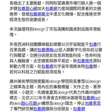
長做出了主要進獻。同時盼望廣東市場行銷人進一個
步驟
包養甜心網
加大
包養網
力度與國際同業者的交通
進修，發揚
包養網單次
中漢文化精煉，配合推進世界
經濟生態的安康成長。
本次論壇特別design了宗旨演媾和圓桌對話兩年夜板
塊。
年夜西洲科技團體總裁彭順豐以元宇宙賦能千
包養
行
百業為題，講述
包養價格ptt
從人類數字化保存前沿實
行與瞻望，交通分送朋友信息與智能科技、性命科技
與人機融會、太空摸索與移平易近、新
包養條件
資料
新動力等方面，在
包養網
元宇宙年夜將來時
包養
期，
若何以科技之力賦能經濟成長。
廣州美術學院視覺藝術design學院院長曹雪以design
之精準為主題，用內在的事務標籤：天作之合、業界
精英、小甜文、先婚後愛其design代表力作廣州城市
標志、北京2022年冬奧會吉利物冰墩墩等
包養網ppt
的desi
甜心花園
gn構想及design理念，停止
包養意思
了專門研究解
包養網
讀與分送朋友。
包養網