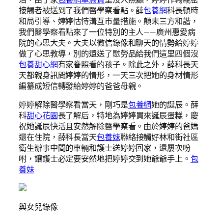
接觸者被送到了我們醫學察看點。薛
包養網
科長頓時
和局引導、婷婷怙恃溝互市量措施。顛末三方和諧，
我們醫學察看點來了一位特別的主人——廣州惠愛病
院的心思大夫。大夫以微信錄像和聊天的情勢給婷婷
做了心思教導，別的還送了慰勞品給我們這里四個沒
包養甜心網
有家眷照看的孩子。除此之外，薛科長天
天都親身訊問婷婷的情形，一天三次把她的身材情形
編纂成短信轉發給婷婷的爸爸母親。
婷婷解除醫學察看當天，剛巧是
包養網
她的誕辰。薛
科
甜心花園
長了解后，特地為婷婷買來誕辰蛋糕，慶
祝她誕辰快活且安然解除醫學察看。由於婷婷的爸媽
還在住院，薛科長當天
包養妹
聯絡接觸好林和街社區
衛生辦事中間的車輛和護士送婷婷回家，還屢次吩
咐，讓護士必定要安然地把婷婷交到她爺爺手上。
包
養妹
與女兒錄像