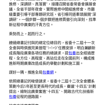
進修、深調研、真落實”，接踵召開省委常委會擴展會
議、全省干部年夜會、實際進修中間組進修會、市廳
級重要引導干部專題研究班，省引導同道牽頭展開“深
調研”，一個步驟一個步驟把進修貫徹引向深刻，找準
新征程中廣東的汗青方位。
乘勢而上，起而行之。
繚繞總書記付與的總定位總目的，省委十二屆十一次
全會與時俱進完美晉陞“1+1+9”任務安排，明白兼顧新
成長階段廣東各項任務的總請求，提
包養
出全經過歷
程、全方位、高程度、高站位走在全國前列，構成推
進新時期廣東改造成長的舉動計劃和施工圖。
謀好一隅，推進全局
包養網
。
依照總書記的唆使請求，省委十二屆十二次全會體系
策劃今后5年甚至更長時代的成長，審議“十四五”計劃
提出，繪制出廣東奮進“十四五”、開啟古代化扶植新
包養
征程的道路圖。