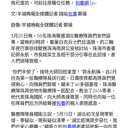
崗尺度的，可前往原職位任務。
包養網
[p>
文/羊城晚報全媒體記者 錢瑜
包養
鄭達
錄像/羊城晚報全媒體記者 鄭達
3月20日晚，56名珠海聲援湖北醫療隊員們安然返
粵。當晚約8時許，載著白衣兵士們且溫順。的三輛
年夜巴車徐徐駛進珠海南屏公安檢討站，珠海市委書
記郭永航、市長姚奕生及相干部分引導在此迎接，差
人們排隊致敬。
“你們辛勞了，接待大師回抵家里！”郭永航稱，自2月
份為第一批醫療隊員送行起，日晝夜夜都為隊員們覺
得揪心，向隊員們致敬。顛末了40多個晝夜，珠海醫
療隊與其他地市醫療隊一起配合，救治了2414患者，
他代表珠海國民，向大師表達敬意，同時也向每一位
在隊員們后方供給聲援
包養
的親人表現感激。
醫療隊隊員楊衛立說，3月19日，湖北初次呈現零新
增、零疑似，現有疑似清零。“湖北疫情逐步惡化，我
們也安心撤離。”楊衛立的
包養網
老婆邱密斯一向在等