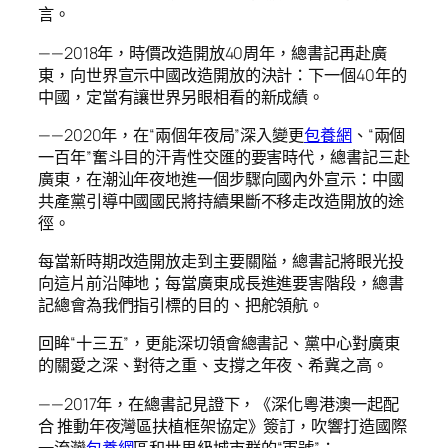
言。
——2018年，時價改造開放40周年，總書記再赴廣
東，向世界宣示中國改造開放的決計：下一個40年的
中國，定當有讓世界另眼相看的新成績。
——2020年，在“兩個年夜局”深入變更
包養網
、“兩個
一百年”奮斗目的汗青性交匯的要害時代，總書記三赴
廣東，在潮汕年夜地進一個步驟向國內外宣示：中國
共產黨引導中國國民將持續果斷不移走改造開放的途
徑。
每當新時期改造開放走到主要關隘，總書記將眼光投
向這片前沿陣地；每當廣東成長進進要害階段，總書
記總會為我們指引標的目的、把舵領航。
回眸“十三五”，更能深切領會總書記、黨中心對廣東
的關愛之深、對待之重、支撐之年夜、希冀之高。
——2017年，在總書記見證下，《深化粵港澳一起配
合 推動年夜灣區扶植框架協定》簽訂，吹響打造國際
一流灣
包養網
區和世界級城市群的“軍號”；