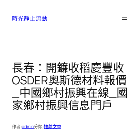
跳
至
時光靜止流動
主
要
內
容
長春：開鐮收稻慶豐收
OSDER奧斯德材料報價
_中國鄉村振興在線_國
家鄉村振興信息門戶
作者:
admin
分類:
推薦文章