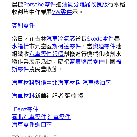
農機
Porsche零件
進
油氣分離器改良版
行水稻
收割集中作業展
VW零件
示。
賓利零件
當日，在吉林
汽車冷氣芯
省長
Skoda零件
春
水箱精
市九臺區
斯柯達零件
，當
奧迪零件
地
組織收
汽車零件報價
割機進行機械化收割水
稻作業展示活動，慶祝
藍寶堅尼零件
中國
福
斯零件
農民豐收節。
汽車材料報價
臺北汽車材料
汽車機油芯
汽車材料
新華社記者 張楠 攝
Benz零件
臺北汽車零件
汽車零件
汽車零件進口商