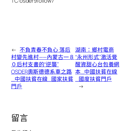
TC:osder9follow7
←
不負青春不負心 落后
湖南：鄉村電商
村變先進村——內蒙古一８
“永州形式”激活覺
０后村支書的“逆襲”
醒資甜心台包養網
OSDER奧斯德德系車之路
本_中國扶貧在線
_中國扶貧在線_國家扶貧
_國度扶貧門戶
門戶
→
留言