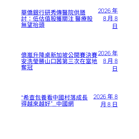
2026 年
華僑銀行研秀傳醫院供膳
8 月 8
討：低估值股獲關注 醫療股
無望抬頭
日
2026 年
億嵐升降桌新加坡公開賽決賽
8 月 8
安洗瑩勝山口茜第三次在當地
奪冠
日
2026 年 8
“希查包養看中國村落成長
得越來越好”_中國網
月 8 日