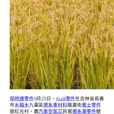
保時捷零件
9月23日，
Audi零件
在吉林省長春
市
水箱水
九臺區
德系車材料
龍嘉街
賓士零件
道紅光村，農
汽車空氣芯
民駕
德系車零件
駛